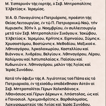
Μ. Ἑσπερινόν τῆς ἑορτῆς, ὁ Σεβ. Μητροπολίτης
Ἑλβετίας κ. Ἱερεμίας.
Ἡ Α. Θ. Παναγιότης ὁ Πατριάρχης, προέστη τῆς
Θείας Λειτουργίας, ἐν τῷ Π. Πατριαρχικῷ Ναῷ, τήν
Κυριακήν, 30ήν λ. μ. Νοεμβρίου, ἐν συλλειτουργίᾳ
μετά τῶν Σεβ. Μητροπολιτῶν Σικάγου κ. Ἰακώβου,
Ἑλβετίας κ. Ἱερεμίου, Κρήτης κ. Εἰρηναίου, Σύμης κ.
Χρυσοστόμου, Βοστώνης κ. Μεθοδίου, Μεξικοῦ κ.
Ἀθηναγόρου, Ἀρκαλοχωρίου, Καστελλίου καί
Βιάννου κ. Ἀνδρέου, Βελγίου κ. Ἀθηναγόρου, Λέρου,
Καλύμνου καί Ἀστυπαλαίας κ. Παϊσίου καί
Κυδωνιῶν κ. Ἀθηναγόρου, μελῶν τῆς Ἁγίας καί
Ἱερᾶς Συνόδου.
Κατά τήν ἄφιξιν τῆς Α. Ἁγιότητος τοῦ Πάπα εἰς τά
Πατριαρχεῖα, ἐν τῇ εἰσόδῳ ὑπεδέχθησαν Αὐτόν οἱ
Σεβ. Μητροπολῖται Γέρων Χαλκηδόνος κ.
Ἀθανάσιος καί Γέρων Δέρκων κ. Ἀπόστολος, ὡς καί
ὁ Πανοσιολ. Ἀρχιμανδρίτης κ. Βαρθολομαῖος,
Ἀρχιγραμματεύς τῆς Ἁγίας καί Ἱερᾶς Συνόδου,