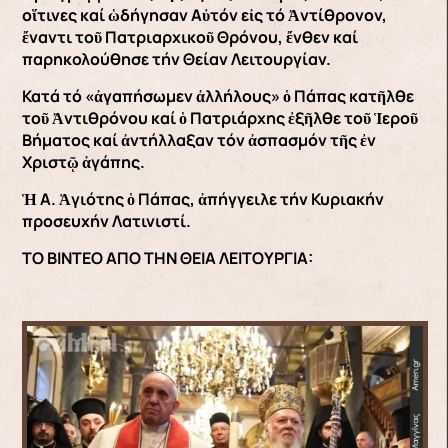
οἵτινες καί ὡδήγησαν Αὐτόν εἰς τό Ἀντίθρονον,
ἔναντι τοῦ Πατριαρχικοῦ Θρόνου, ἔνθεν καί
παρηκολούθησε τήν Θείαν Λειτουργίαν.
Κατά τό «ἀγαπήσωμεν ἀλλήλους» ὁ Πάπας κατῆλθε
τοῦ Ἀντιθρόνου καί ὁ Πατριάρχης ἐξῆλθε τοῦ Ἱεροῦ
Βήματος καί ἀντήλλαξαν τόν ἀσπασμόν τῆς ἐν
Χριστῷ ἀγάπης.
Ἡ Α. Ἁγιότης ὁ Πάπας, ἀπήγγειλε τήν Κυριακήν
προσευχήν Λατινιστί.
ΤΟ ΒΙΝΤΕΟ ΑΠΟ ΤΗΝ ΘΕΙΑ ΛΕΙΤΟΥΡΓΙΑ: