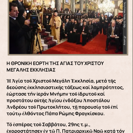
Η ΘΡΟΝΙΚΗ ΕΟΡΤΗ ΤΗΣ ΑΓΙΑΣ ΤΟΥ ΧΡΙΣΤΟΥ
ΜΕΓΑΛΗΣ ΕΚΚΛΗΣΙΑΣ
Ἡ Ἁγία τοῦ Χριστοῦ Μεγάλη Ἐκκλησία, μετά τῆς
δεούσης ἐκκλησιαστικῆς τάξεως καί λαμπρότητος,
ἑώρτασε τήν ἱεράν Μνήμην τοῦ ἱδρυτοῦ καί
προστάτου αὐτῆς Ἁγίου ἐνδόξου Ἀποστόλου
Ἀνδρέου τοῦ Πρωτοκλήτου, τῇ παρουσίᾳ τοῦ ἐπί
τούτῳ ἐλθόντος Πάπα Ρώμης Φραγκίσκου.
Τό ἑσπέρας τοῦ Σαββάτου, 29ης τ.μ.,
ἐχοροστάτησεν ἐν τῷ Π. Πατριαρχικῷ Ναῷ κατά τόν