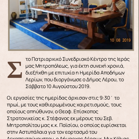
Στο Πατριαρχικό Συνεδριακό Κέντρο της Ιεράς
μας Μητροπόλεως, για έκτη συνεχή χρονιά,
διεξήχθη με επιτυχία η Ημερίδα Αποδήμων
Λερίων, που διοργάνωσε ο Δήμος Λέρου, το
Σάββατο 10 Αυγούστου 2019.
Οι εργασίες της ημερίδας άρχισαν στις 9:30΄ το
πρωί, με τους καθιερωμένους χαιρετισμούς, τους
οποίους απηύθυναν, ο Θεοφ. Επίσκοπος
Στρατονικείας κ. Στέφανος εκ μέρους του Σεβ.
Μητροπολίτου μας κ.κ. Παϊσίου, ο οποίος ευρίσκεται
στην Αστυπάλαια για τον εορτασμό του
Δεκαπενταύγουστου, ο Δήμαρχος Λέρου κ. Μιχ.Κόλιας,