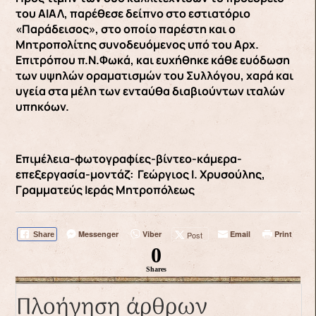
του ΑΙΑΛ, παρέθεσε δείπνο στο εστιατόριο
«Παράδεισος», στο οποίο παρέστη και ο
Μητροπολίτης συνοδευόμενος υπό του Αρχ.
Επιτρόπου π.Ν.Φωκά, και ευχήθηκε κάθε ευόδωση
των υψηλών οραματισμών του Συλλόγου, χαρά και
υγεία στα μέλη των ενταύθα διαβιούντων ιταλών
υπηκόων.
Επιμέλεια-φωτογραφίες-βίντεο-κάμερα-
επεξεργασία-μοντάζ: Γεώργιος Ι. Χρυσούλης,
Γραμματεύς Ιεράς Μητροπόλεως
Messenger
Viber
Email
Print
Post
Share
0
Shares
Πλοήγηση άρθρων