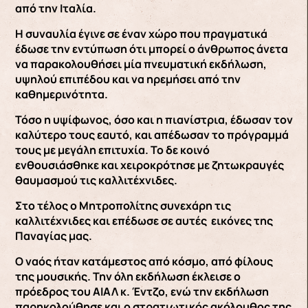
από την Ιταλία.
Η συναυλία έγινε σε έναν χώρο που πραγματικά
έδωσε την εντύπωση ότι μπορεί ο άνθρωπος άνετα
να παρακολουθήσει μία πνευματική εκδήλωση,
υψηλού επιπέδου και να ηρεμήσει από την
καθημερινότητα.
Τόσο η υψίφωνος, όσο και η πιανίστρια, έδωσαν τον
καλύτερο τους εαυτό, και απέδωσαν το πρόγραμμά
τους με μεγάλη επιτυχία. Το δε κοινό
ενθουσιάσθηκε και χειροκρότησε με ζητωκραυγές
θαυμασμού τις καλλιτέχνιδες.
Στο τέλος ο Μητροπολίτης συνεχάρη τις
καλλιτέχνιδες και επέδωσε σε αυτές εικόνες της
Παναγίας μας.
Ο ναός ήταν κατάμεστος από κόσμο, από φίλους
της μουσικής. Την όλη εκδήλωση έκλεισε ο
πρόεδρος του ΑΙΑΛ κ. Έντζο, ενώ την εκδήλωση
παρηκολούθησε και ο στρατιωτικός ακόλουθος της