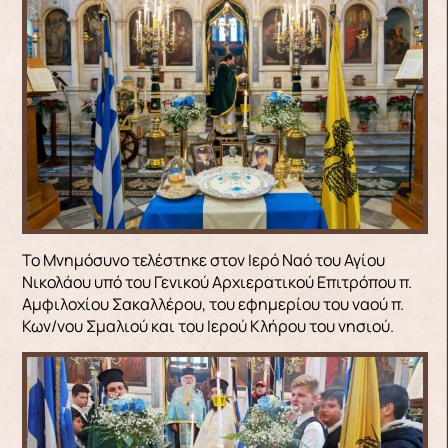
Το Μνημόσυνο τελέστηκε στον Ιερό Ναό του Αγίου
Νικολάου υπό του Γενικού Αρχιερατικού Επιτρόπου π.
Αμφιλοχίου Σακαλλέρου, του εφημερίου του ναού π.
Κων/νου Σμαλιού και του Ιερού Κλήρου του νησιού.