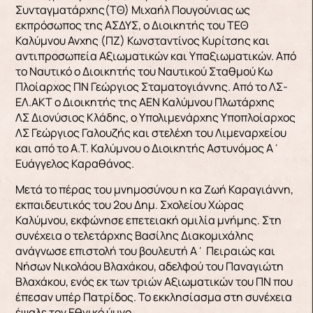
Συνταγματάρχης(ΤΘ) Μιχαήλ Πουγούνιας ως
εκπρόσωπος της ΑΣΔΥΣ, ο Διοικητής του ΤΕΘ
Καλύμνου Ανχης (ΠΖ) Κωνσταντίνος Κυρίτσης και
αντιπροσωπεία Αξιωματικών και Υπαξιωματικών. Από
το Ναυτικό ο Διοικητής του Ναυτικού Σταθμού Κω
Πλοίαρχος ΠΝ Γεώργιος Σταματογιάννης. Από το ΛΣ-
ΕΛ.ΑΚΤ ο Διοικητής της ΑΕΝ Καλύμνου Πλωτάρχης
ΛΣ Διονύσιος Κλάδης, ο Υπολιμενάρχης Υποπλοίαρχος
ΛΣ Γεώργιος Γαλουζής και στελέχη του Λιμεναρχείου
και από το Α.Τ. Καλύμνου ο Διοικητής Αστυνόμος Α΄
Ευάγγελος Καραθάνος.
Μετά το πέρας του μνημοσύνου η κα Ζωή Καραγιάννη,
εκπαιδευτικός του 2ου Δημ. Σχολείου Χώρας
Καλύμνου, εκφώνησε επετειακή ομιλία μνήμης. Στη
συνέχεια ο τελετάρχης Βασίλης Διακομιχάλης
ανάγνωσε επιστολή του βουλευτή Α΄ Πειραιώς και
Νήσων Νικολάου Βλαχάκου, αδελφού του Παναγιώτη
Βλαχάκου, ενός εκ των τριών Αξιωματικών του ΠΝ που
έπεσαν υπέρ Πατρίδος. Το εκκλησίασμα στη συνέχεια
έψαλε τον Εθνικό ύμνο.