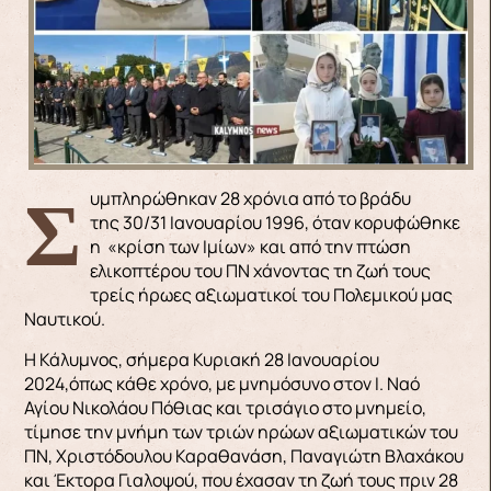
Συμπληρώθηκαν 28 χρόνια από το βράδυ
της 30/31 Ιανουαρίου 1996, όταν κορυφώθηκε
η «κρίση των Ιμίων» και από την πτώση
ελικοπτέρου του ΠΝ χάνοντας τη ζωή τους
τρείς ήρωες αξιωματικοί του Πολεμικού μας
Ναυτικού.
Η Κάλυμνος, σήμερα Κυριακή 28 Ιανουαρίου
2024,όπως κάθε χρόνο, με μνημόσυνο στον Ι. Ναό
Αγίου Νικολάου Πόθιας και τρισάγιο στο μνημείο,
τίμησε την μνήμη των τριών ηρώων αξιωματικών του
ΠΝ, Χριστόδουλου Καραθανάση, Παναγιώτη Βλαχάκου
και Έκτορα Γιαλοψού, που έχασαν τη ζωή τους πριν 28