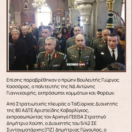
Επίσης παραβρέθηκαν ο πρώην Βουλευτής Γιώργος
Κασσάρας, ο πολιτευτής της ΝΔ Αντώνης
Γιαννικουρής, εκπρόσωποι κομμάτων και Φορέων.
Από Στρατιωτικής πλευράς ο Ταξίαρχος Διοικητής
της 80 ΑΔΤΕ Αριστείδης Καβαρλίγκος,
εκπροσωπώντας τον Αρχηγό ΓΕΕΘΑ Στρατηγό
Δημήτριο Χούπη, ο Διοικητής του 5/42 ΣΕ
Συνταγματάρχης(ΠΖ) Δημήτριος Γώγουλας, ο