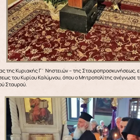
εως του Κυρίου Καλύμνου, όπου ο Μητροπολίτης ανέγνωσε τ
ού Σταυρού.