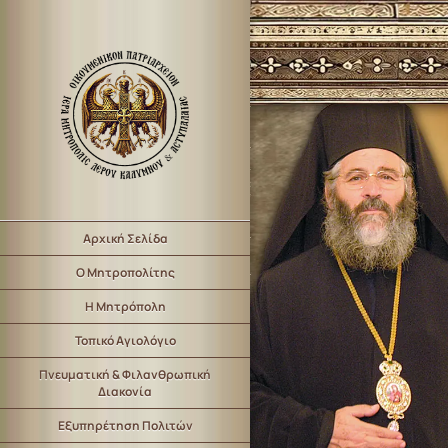
Αρχική Σελίδα
Ο Μητροπολίτης
Η Μητρόπολη
Τοπικό Αγιολόγιο
Πνευματική & Φιλανθρωπική
Διακονία
Εξυπηρέτηση Πολιτών