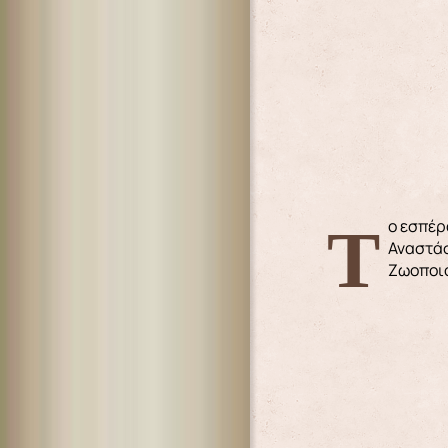
Το εσπέρας της Κυριακής Γ΄ Νηστειών – της Σταυροπροσκυνήσεως, ετελέσθη ο Κατανυκτικός Εσπερινός στον Ιερό Ναό
Αναστάσ
Ζωοποι