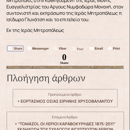
Μητρόπολις στην Καθηγουμένη της Ιεράς Μονής
Ευαγγελιστρίας του Aργους Νυμφοδώρα Μοναχή, στον
συντονιστή και εκπρόσωπο της Ιεράς Μητροπόλεως π.
Ισίδωρο Γλυνάτση και το επιτελείο του.
Εκ της Ιεράς Μητροπόλεως
Messenger
Viber
Email
Print
Post
Share
0
Shares
Πλοήγηση άρθρων
Προηγούμενο άρθρο:
+ ΕΟΡΤΑΣΜΟΣ ΟΣΙΑΣ ΕΙΡΗΝΗΣ ΧΡΥΣΟΒΑΛΑΝΤΟΥ
Επόμενο Άρθρο:
+ “ΤΟΜΑΖΟΙ, ΟΙ ΛΕΡΙΟΙ ΚΑΡΑΒΟΚΥΡΗΔΕΣ 1875-2011”
ΕΚΔΗΛΩΣΗ ΤΟΥ ΣΥΛΛΟΓΟΥ ΑΙΓΥΠΤΙΩΤΩΝ ΛΕΡΙΩΝ