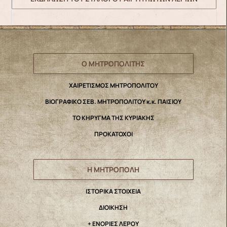
Ο ΜΗΤΡΟΠΟΛΙΤΗΣ
ΧΑΙΡΕΤΙΣΜΟΣ ΜΗΤΡΟΠΟΛΙΤΟΥ
ΒΙΟΓΡΑΦΙΚΟ ΣΕΒ. ΜΗΤΡΟΠΟΛΙΤΟΥ κ.κ. ΠΑΙΣΙΟΥ
ΤΟ ΚΗΡΥΓΜΑ ΤΗΣ ΚΥΡΙΑΚΗΣ
ΠΡΟΚΑΤΟΧΟΙ
Η ΜΗΤΡΟΠΟΛΗ
IΣΤΟΡΙΚΑ ΣΤΟΙΧΕΙΑ
ΔΙΟΙΚΗΣΗ
+ ΕΝΟΡΙΕΣ ΛΕΡΟΥ