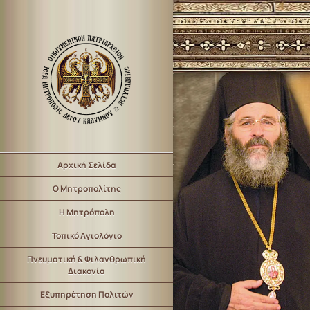
Αρχική Σελίδα
Ο Μητροπολίτης
Η Μητρόπολη
Τοπικό Αγιολόγιο
Πνευματική & Φιλανθρωπική
Διακονία
Εξυπηρέτηση Πολιτών