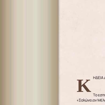
ΚΗΔΕΙ
Το εσπ
«Σολώνειον Μέλ