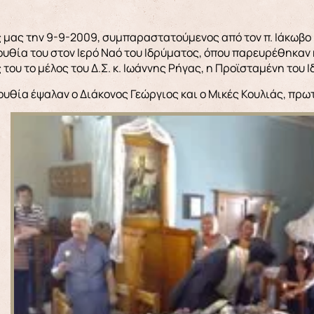
μας την 9-9-2009, συμπαραστατούμενος από τον π. Ιάκωβο 
ουθία του στον Ιερό Ναό του Ιδρύματος, όπου παρευρέθηκαν
του το μέλος του Δ.Σ. κ. Ιωάννης Ρήγας, η Προϊσταμένη του 
ουθία έψαλαν ο Διάκονος Γεώργιος και ο Μικές Κουλιάς, πρ