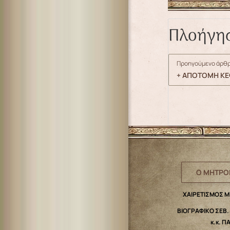
Πλοήγη
Προηγούμενο άρθρ
+ ΑΠΟΤΟΜΗ Κ
Ο ΜΗΤΡΟ
ΧΑΙΡΕΤΙΣΜΟΣ 
ΒΙΟΓΡΑΦΙΚΟ ΣΕΒ
κ.κ. Π