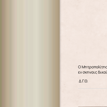
Ο Μητροπολίτης
εν σκηναις δικα
Δ.Γ.Θ.