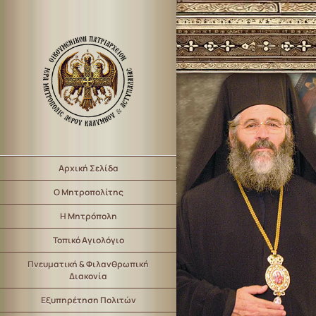
Αρχική Σελίδα
Ο Μητροπολίτης
Η Μητρόπολη
Τοπικό Αγιολόγιο
Πνευματική & Φιλανθρωπική
Διακονία
Εξυπηρέτηση Πολιτών