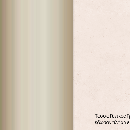
Τόσο ο Γενικός 
έδωσαν πλήρη ει