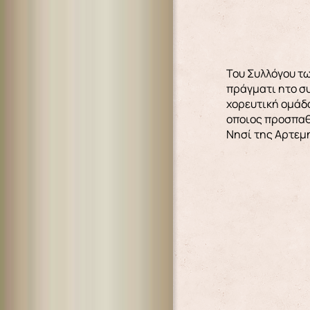
Του Συλλόγου τω
πράγματι ητο συ
χορευτική ομάδα
οποιος προσπαθε
Νησί της Aρτεμη