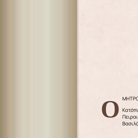
Ο ΜΗΤ
Κατόπι
Πειραι
Βασιλό