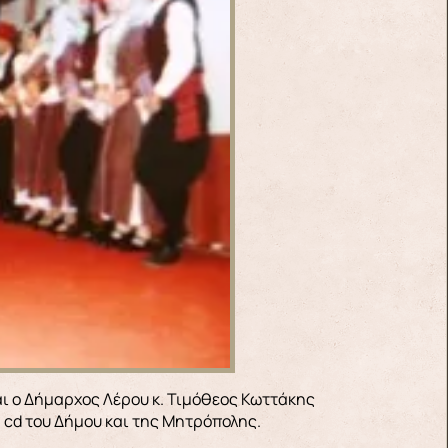
αι ο Δήμαρχος Λέρου κ. Τιμόθεος Κωττάκης
 cd του Δήμου και της Μητρόπολης.