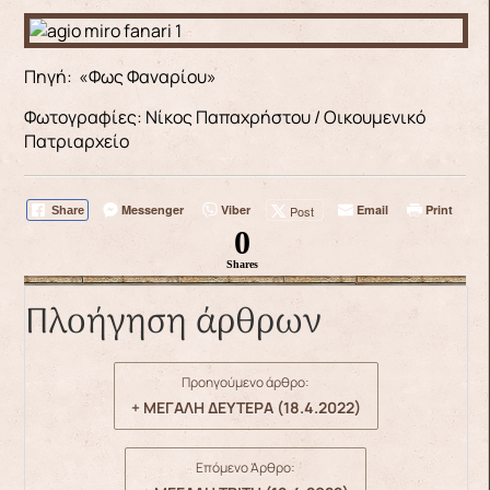
Πηγή: «Φως Φαναρίου»
Φωτογραφίες: Νίκος Παπαχρήστου / Οικουμενικό
Πατριαρχείο
Messenger
Viber
Email
Print
Post
Share
0
Shares
Πλοήγηση άρθρων
Προηγούμενο άρθρο:
+ ΜΕΓΑΛΗ ΔΕΥΤΕΡΑ (18.4.2022)
Επόμενο Άρθρο: