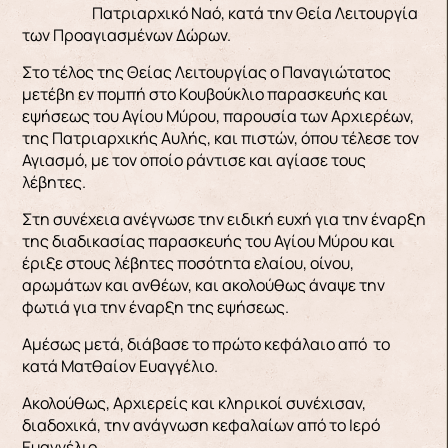
Πατριαρχικό Ναό, κατά την Θεία Λειτουργία
των Προαγιασμένων Δώρων.
Στο τέλος της Θείας Λειτουργίας ο Παναγιώτατος
μετέβη εν πομπή στο Κουβούκλιο παρασκευής και
εψήσεως του Αγίου Μύρου, παρουσία των Αρχιερέων,
της Πατριαρχικής Αυλής, και πιστών, όπου τέλεσε τον
Αγιασμό, με τον οποίο ράντισε και αγίασε τους
λέβητες.
Στη συνέχεια ανέγνωσε την ειδική ευχή για την έναρξη
της διαδικασίας παρασκευής του Αγίου Μύρου και
έριξε στους λέβητες ποσότητα ελαίου, οίνου,
αρωμάτων και ανθέων, και ακολούθως άναψε την
φωτιά για την έναρξη της εψήσεως.
Αμέσως μετά, διάβασε το πρώτο κεφάλαιο από το
κατά Ματθαίον Ευαγγέλιο.
Ακολούθως, Αρχιερείς και κληρικοί συνέχισαν,
διαδοχικά, την ανάγνωση κεφαλαίων από το Ιερό
Ευαγγέλιο.