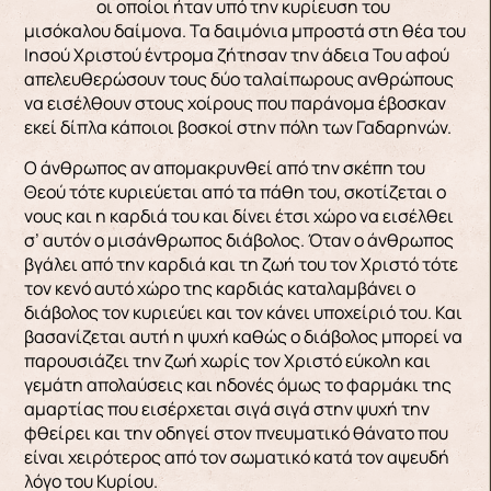
οι οποίοι ήταν υπό την κυρίευση του
μισόκαλου δαίμονα. Τα δαιμόνια μπροστά στη θέα του
Ιησού Χριστού έντρομα ζήτησαν την άδεια Του αφού
απελευθερώσουν τους δύο ταλαίπωρους ανθρώπους
να εισέλθουν στους χοίρους που παράνομα έβοσκαν
εκεί δίπλα κάποιοι βοσκοί στην πόλη των Γαδαρηνών.
Ο άνθρωπος αν απομακρυνθεί από την σκέπη του
Θεού τότε κυριεύεται από τα πάθη του, σκοτίζεται ο
νους και η καρδιά του και δίνει έτσι χώρο να εισέλθει
σ’ αυτόν ο μισάνθρωπος διάβολος. Όταν ο άνθρωπος
βγάλει από την καρδιά και τη ζωή του τον Χριστό τότε
τον κενό αυτό χώρο της καρδιάς καταλαμβάνει ο
διάβολος τον κυριεύει και τον κάνει υποχείριό του. Και
βασανίζεται αυτή η ψυχή καθώς ο διάβολος μπορεί να
παρουσιάζει την ζωή χωρίς τον Χριστό εύκολη και
γεμάτη απολαύσεις και ηδονές όμως το φαρμάκι της
αμαρτίας που εισέρχεται σιγά σιγά στην ψυχή την
φθείρει και την οδηγεί στον πνευματικό θάνατο που
είναι χειρότερος από τον σωματικό κατά τον αψευδή
λόγο του Κυρίου.