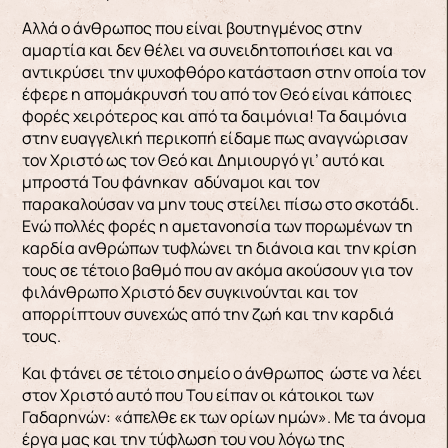
Αλλά ο άνθρωπος που είναι βουτηγμένος στην
αμαρτία και δεν θέλει να συνειδητοποιήσει και να
αντικρύσει την ψυχοφθόρο κατάσταση στην οποία τον
έφερε η απομάκρυνσή του από τον Θεό είναι κάποιες
φορές χειρότερος και από τα δαιμόνια! Τα δαιμόνια
στην ευαγγελική περικοπή είδαμε πως αναγνώρισαν
τον Χριστό ως τον Θεό και Δημιουργό γι’ αυτό και
μπροστά Του φάνηκαν αδύναμοι και τον
παρακαλούσαν να μην τους στείλει πίσω στο σκοτάδι.
Ενώ πολλές φορές η αμετανοησία των πορωμένων τη
καρδία ανθρώπων τυφλώνει τη διάνοια και την κρίση
τους σε τέτοιο βαθμό που αν ακόμα ακούσουν για τον
φιλάνθρωπο Χριστό δεν συγκινούνται και τον
απορρίπτουν συνεχώς από την ζωή και την καρδιά
τους.
Και φτάνει σε τέτοιο σημείο ο άνθρωπος ώστε να λέει
στον Χριστό αυτό που Του είπαν οι κάτοικοι των
Γαδαρηνών: «άπελθε εκ των ορίων ημών». Με τα άνομα
έργα μας και την τύφλωση του νου λόγω της