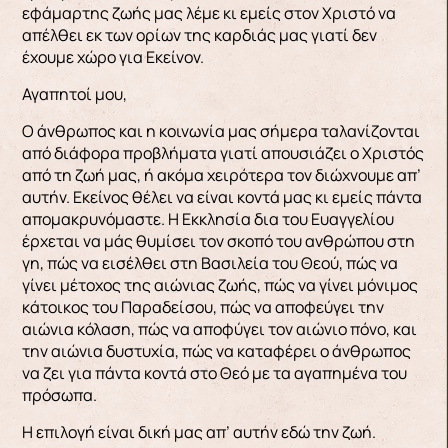
εφάμαρτης ζωής μας λέμε κι εμείς στον Χριστό να
απέλθει εκ των ορίων της καρδιάς μας γιατί δεν
έχουμε χώρο για Εκείνον.
Αγαπητοί μου,
Ο άνθρωπος και η κοινωνία μας σήμερα ταλανίζονται
από διάφορα προβλήματα γιατί απουσιάζει ο Χριστός
από τη ζωή μας, ή ακόμα χειρότερα τον διώχνουμε απ’
αυτήν. Εκείνος θέλει να είναι κοντά μας κι εμείς πάντα
απομακρυνόμαστε. Η Εκκλησία δια του Ευαγγελίου
έρχεται να μάς θυμίσει τον σκοπό του ανθρώπου στη
γη, πώς να εισέλθει στη Βασιλεία του Θεού, πώς να
γίνει μέτοχος της αιώνιας ζωής, πώς να γίνει μόνιμος
κάτοικος του Παραδείσου, πώς να αποφεύγει την
αιώνια κόλαση, πώς να αποφύγει τον αιώνιο πόνο, και
την αιώνια δυστυχία, πώς να καταφέρει ο άνθρωπος
να ζει για πάντα κοντά στο Θεό με τα αγαπημένα του
πρόσωπα.
Η επιλογή είναι δική μας απ’ αυτήν εδώ την ζωή.