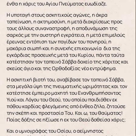
ένθα η χάρις του Αγίου Πνεύματος ευωδίαζε.
Η υποταγή στους ασκητικούς αγώνες, η άκρα
ταπείνωση, η ακτημοσύνη, η μετά διακρίσεως προς
τους άλλους συναναστροφή, η αποδυνάμωση της
σαρκός με την αυστηρή εγκράτεια, η μετά επιμελούς
έρευνας εντόπιση των παγίδων του πονηρού, η
μακάρια σιωπή και η συνεχής επικοινωνία δια της
εγκάρδιας προσευχής μετά του Κυρίου, πάντα ταύτα
κατέστησαν τον ταπεινό Σάββα δοχείο της χάριτος και
σκεύος άγιο και της Ορθοδοξίας νέο εντρύφημα.
Η ασκητική βιοτή του, αναβίβασε τον ταπεινό Σάββα,
στα μεγάλα ύψη της πνευματικής ωριμότητας και τον
κατέστησε έμπειρο μαχητή του Ενανθρωπήσαντος
Υιού και Λόγου του Θεού, του οποίου παιδιόθεν εκ
πόθου καρδίας φλεγόμενης από ένθεο ζήλο, ζητούσε
την σκέπη και προστασία Του. Και ω, του θαύματος!
Ποίας δόξης σε ηξίωσε η εκ του Θεού δοθείσα χάρις;
Και ο υμνογράφος του Οσίου, ο αείμνηστος