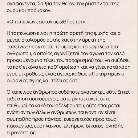
αναφανέντα, Σάββα τον θείον, τον ρύστην ταύτης
ομού και πρόμαχον.
«Ο ταπεινών εαυτόν υψωθήσεται».
Η ταπείνωση είναι η πρώτη αρετή της ψυχής και ο
μέγας στολισμός αυτής και στην αρετή της
ταπείνωσης έγκειται το ύψος και το μεγαλείο του
ανθρώπου, ο οποίος αγωνίζεται τον αγώνα τον καλό
προκειμένου να τύχει του προορισμού του, να αυξήσει
το κατ’ εικόνα εις καθ’ ομοίωση και να γίνει κατά χάρη
ένας μικρόθεος, ένας άγιος, καθώς ο Πατήρ ημών ο
ουράνιος Άγιος και τέλειος εστί.
Ο ταπεινός άνθρωπος ουδέποτε αγανακτεί, ούτε ζητεί
εκδίκηση αδικούμενος, ούτε μνησικακεί, ούτε
επιθυμεί το κακό του αδελφού του, ούτε επαίρεται
ενώπιον των άλλων ανθρώπων, τουναντίον είναι
συμπαθής προς πάντας, ευεργετικός προς τους
πάσχοντας, εύσπλαχνος, ελεήμων, δίκαιος, αληθής
ειρηνοποιός.