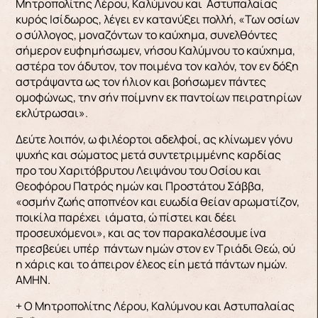
Μητροπολίτης Λέρου, Καλύμνου και Αστυπαλαίας
κυρός Ισίδωρος, λέγει εν κατανύξει πολλή, «Των οσίων
ο σύλλογος, μοναζόντων το καύχημα, συνελθόντες
σήμερον ευφημήσωμεν, νήσου Καλύμνου το καύχημα,
αστέρα τον άδυτον, τον ποιμένα τον καλόν, τον εν δόξη
αστράψαντα ως τον ήλιον και βοήσωμεν πάντες
ομοφώνως, την σήν ποίμνην εκ παντοίων πειρατηρίων
εκλύτρωσαι».
Δεύτε λοιπόν, ω φιλέορτοι αδελφοί, ας κλίνωμεν γόνυ
ψυχής και σώματος μετά συντετριμμένης καρδίας
προ του Χαριτόβρυτου Λειψάνου του Οσίου και
Θεοφόρου Πατρός ημών και Προστάτου Σάββα,
«οσμήν ζωής αποπνέον και ευωδία θείαν αρωματίζον,
ποικίλα παρέχει ιάματα, ώ πίστει και δέει
προσευχόμενοι», και ας τον παρακαλέσουμε ίνα
πρεσβεύει υπέρ πάντων ημών στον εν Τριάδι Θεώ, ού
η χάρις και το άπειρον έλεος είη μετά πάντων ημών.
ΑΜΗΝ.
+ Ο Μητροπολίτης Λέρου, Καλύμνου και Αστυπαλαίας