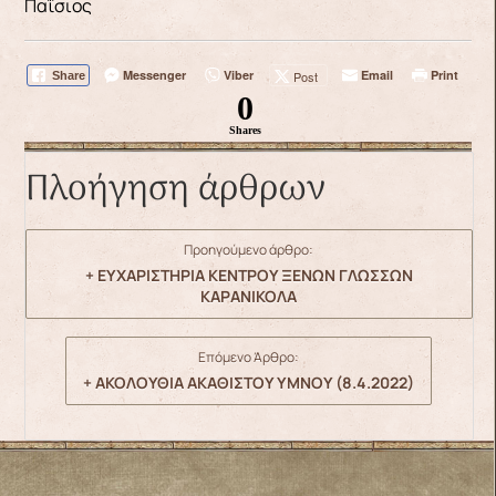
Παΐσιος
Messenger
Viber
Email
Print
Post
Share
0
Shares
Πλοήγηση άρθρων
Προηγούμενο άρθρο:
+ ΕΥΧΑΡΙΣΤΗΡΙΑ ΚΕΝΤΡΟΥ ΞΕΝΩΝ ΓΛΩΣΣΩΝ
ΚΑΡΑΝΙΚΟΛΑ
Επόμενο Άρθρο:
+ ΑΚΟΛΟΥΘΙΑ ΑΚΑΘΙΣΤΟΥ ΥΜΝΟΥ (8.4.2022)