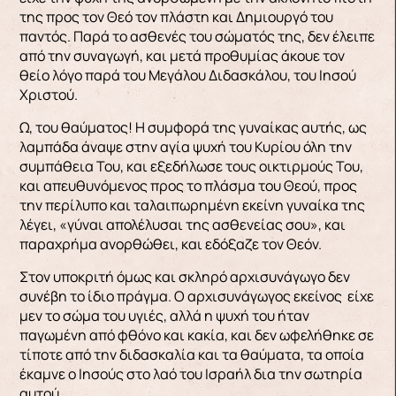
της προς τον Θεό τον πλάστη και Δημιουργό του
παντός. Παρά το ασθενές του σώματός της, δεν έλειπε
από την συναγωγή, και μετά προθυμίας άκουε τον
θείο λόγο παρά του Μεγάλου Διδασκάλου, του Ιησού
Χριστού.
Ω, του θαύματος! Η συμφορά της γυναίκας αυτής, ως
λαμπάδα άναψε στην αγία ψυχή του Κυρίου όλη την
συμπάθεια Του, και εξεδήλωσε τους οικτιρμούς Του,
και απευθυνόμενος προς το πλάσμα του Θεού, προς
την περίλυπο και ταλαιπωρημένη εκείνη γυναίκα της
λέγει, «γύναι απολέλυσαι της ασθενείας σου», και
παραχρήμα ανορθώθει, και εδόξαζε τον Θεόν.
Στον υποκριτή όμως και σκληρό αρχισυνάγωγο δεν
συνέβη το ίδιο πράγμα. Ο αρχισυνάγωγος εκείνος είχε
μεν το σώμα του υγιές, αλλά η ψυχή του ήταν
παγωμένη από φθόνο και κακία, και δεν ωφελήθηκε σε
τίποτε από την διδασκαλία και τα θαύματα, τα οποία
έκαμνε ο Ιησούς στο λαό του Ισραήλ δια την σωτηρία
αυτού.