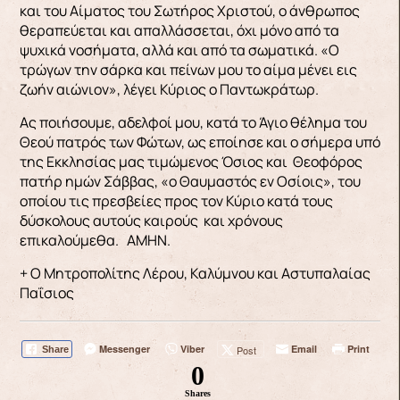
και του Αίματος του Σωτήρος Χριστού, ο άνθρωπος
θεραπεύεται και απαλλάσσεται, όχι μόνο από τα
ψυχικά νοσήματα, αλλά και από τα σωματικά. «Ο
τρώγων την σάρκα και πείνων μου το αίμα μένει εις
ζωήν αιώνιον», λέγει Κύριος ο Παντωκράτωρ.
Ας ποιήσουμε, αδελφοί μου, κατά το Άγιο θέλημα του
Θεού πατρός των Φώτων, ως εποίησε και ο σήμερα υπό
της Εκκλησίας μας τιμώμενος Όσιος και Θεοφόρος
πατήρ ημών Σάββας, «ο Θαυμαστός εν Οσίοις», του
οποίου τις πρεσβείες προς τον Κύριο κατά τους
δύσκολους αυτούς καιρούς και χρόνους
επικαλούμεθα. ΑΜΗΝ.
+ Ο Μητροπολίτης Λέρου, Καλύμνου και Αστυπαλαίας
Παΐσιος
Messenger
Viber
Email
Print
Post
Share
0
Shares