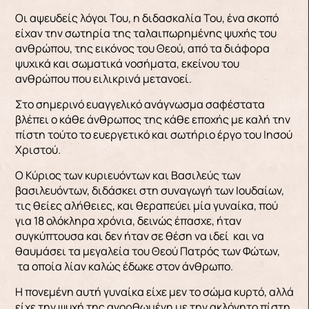
Οι αψευδείς λόγοι Του, η διδασκαλία Του, ένα σκοπό
είχαν την σωτηρία της ταλαιπωρημένης ψυχής του
ανθρώπου, της εικόνος του Θεού, από τα διάφορα
ψυχικά και σωματικά νοσήματα, εκείνου του
ανθρώπου που ειλικρινά μετανοεί.
Στο σημερινό ευαγγελικό ανάγνωσμα σαφέστατα
βλέπει ο κάθε άνθρωπος της κάθε εποχής με καλή την
πίστη τούτο το ευεργετικό και σωτήριο έργο του Ιησού
Χριστού.
Ο Κύριος των κυριευόντων και Βασιλεύς των
βασιλευόντων, διδάσκει στη συναγωγή των Ιουδαίων,
τις θείες αλήθειες, και θεραπεύει μία γυναίκα, πού
για 18 ολόκληρα χρόνια, δεινώς έπασχε, ήταν
συγκύπτουσα και δεν ήταν σε θέση να ιδεί και να
θαυμάσει τα μεγαλεία του Θεού Πατρός των Φώτων,
τα οποία λίαν καλώς έδωκε στον άνθρωπο.
Η πονεμένη αυτή γυναίκα είχε μεν το σώμα κυρτό, αλλά
είχε την ψυχή της ανορθωμένη με την ακλόνητο πίστη