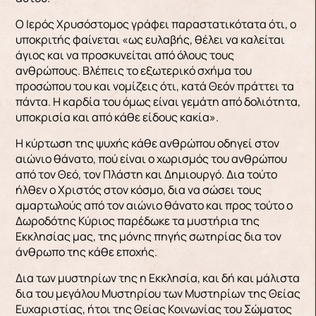
Ο Ιερός Χρυσόστομος γράφει παραστατικότατα ότι, ο
υποκριτής φαίνεται «ως ευλαβής, θέλει να καλείται
άγιος και να προσκυνείται από όλους τους
ανθρώπους. Βλέπεις το εξωτερικό σχήμα του
προσώπου του και νομίζεις ότι, κατά Θεόν πράττει τα
πάντα. Η καρδία του όμως είναι γεμάτη από δολιότητα,
υποκρισία και από κάθε είδους κακία».
Η κύρτωση της ψυχής κάθε ανθρώπου οδηγεί στον
αιώνιο θάνατο, πού είναι ο χωρισμός του ανθρώπου
από τον Θεό, τον Πλάστη και Δημιουργό. Δια τούτο
ήλθεν ο Χριστός στον κόσμο, δια να σώσει τους
αμαρτωλούς από τον αιώνιο θάνατο και προς τούτο ο
Δωροδότης Κύριος παρέδωκε τα μυστήρια της
Εκκλησίας μας, της μόνης πηγής σωτηρίας δια τον
άνθρωπο της κάθε εποχής.
Δια των μυστηρίων της η Εκκλησία, και δή και μάλιστα
δια του μεγάλου Μυστηρίου των Μυστηρίων της Θείας
Ευχαριστίας, ήτοι της Θείας Κοινωνίας του Σώματος