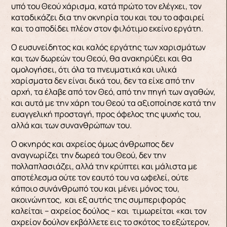
υπό του Θεού χάρισμα, κατά πρώτο τον ελέγχει, τον
καταδικάζει δια την οκνηρία του και του το αφαιρεί
και το αποδίδει πλέον στον φιλότιμο εκείνο εργάτη.
Ο ευσυνείδητος και καλός εργάτης των χαρισμάτων
και των δωρεών του Θεού, θα ανακηρύξει και θα
ομολογήσει, ότι όλα τα πνευματικά και υλικά
χαρίσματα δεν είναι δικά του, δεν τα είχε από την
αρχή, τα έλαβε από τον Θεό, από την πηγή των αγαθών,
και αυτά με την χάρη του Θεού τα αξιοποίησε κατά την
ευαγγελική προσταγή, προς όφελος της ψυχής του,
αλλά και των συνανθρώπων του.
Ο οκνηρός και αχρείος όμως άνθρωπος δεν
αναγνωρίζει την δωρεά του Θεού, δεν την
πολλαπλασιάζει, αλλά την κρύπτει και μάλιστα με
αποτέλεσμα ούτε τον εαυτό του να ωφελεί, ούτε
κάποιο συνάνθρωπό του και μένει μόνος του,
ακοινώνητος, και εξ αυτής της συμπεριφοράς
καλείται – αχρείος δούλος – και τιμωρείται «και τον
αχρείον δούλον εκβάλλετε εις το σκότος το εξώτερον,