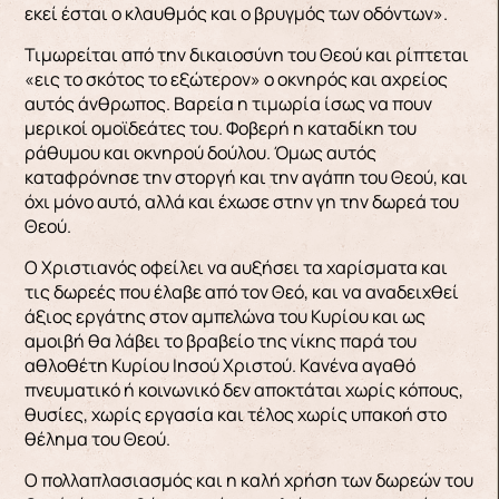
εκεί έσται ο κλαυθμός και ο βρυγμός των οδόντων».
Τιμωρείται από την δικαιοσύνη του Θεού και ρίπτεται
«εις το σκότος το εξώτερον» ο οκνηρός και αχρείος
αυτός άνθρωπος. Βαρεία η τιμωρία ίσως να πουν
μερικοί ομοϊδεάτες του. Φοβερή η καταδίκη του
ράθυμου και οκνηρού δούλου. Όμως αυτός
καταφρόνησε την στοργή και την αγάπη του Θεού, και
όχι μόνο αυτό, αλλά και έχωσε στην γη την δωρεά του
Θεού.
Ο Χριστιανός οφείλει να αυξήσει τα χαρίσματα και
τις δωρεές που έλαβε από τον Θεό, και να αναδειχθεί
άξιος εργάτης στον αμπελώνα του Κυρίου και ως
αμοιβή θα λάβει το βραβείο της νίκης παρά του
αθλοθέτη Κυρίου Ιησού Χριστού. Κανένα αγαθό
πνευματικό ή κοινωνικό δεν αποκτάται χωρίς κόπους,
θυσίες, χωρίς εργασία και τέλος χωρίς υπακοή στο
θέλημα του Θεού.
Ο πολλαπλασιασμός και η καλή χρήση των δωρεών του