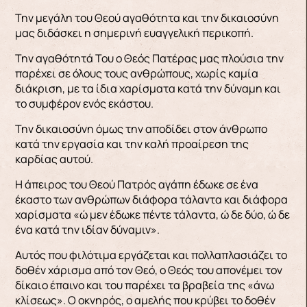
Την μεγάλη του Θεού αγαθότητα και την δικαιοσύνη
μας διδάσκει η σημερινή ευαγγελική περικοπή.
Την αγαθότητά Του ο Θεός Πατέρας μας πλούσια την
παρέχει σε όλους τους ανθρώπους, χωρίς καμία
διάκριση, με τα ίδια χαρίσματα κατά την δύναμη και
το συμφέρον ενός εκάστου.
Την δικαιοσύνη όμως την αποδίδει στον άνθρωπο
κατά την εργασία και την καλή προαίρεση της
καρδίας αυτού.
Η άπειρος του Θεού Πατρός αγάπη έδωκε σε ένα
έκαστο των ανθρώπων διάφορα τάλαντα και διάφορα
χαρίσματα «ώ μεν έδωκε πέντε τάλαντα, ώ δε δύο, ώ δε
ένα κατά την ιδίαν δύναμιν».
Αυτός που φιλότιμα εργάζεται και πολλαπλασιάζει το
δοθέν χάρισμα από τον Θεό, ο Θεός του απονέμει τον
δίκαιο έπαινο και του παρέχει τα βραβεία της «άνω
κλίσεως». Ο οκνηρός, ο αμελής που κρύβει το δοθέν