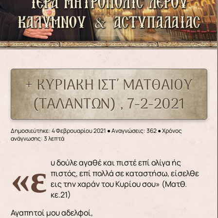
+ ΚΥΡΙΑΚΗ ΙΣΤ΄ ΜΑΤΘΑΙΟΥ
(ΤΑΛΑΝΤΩΝ) , 7-2-2021
Δημοσιεύτηκε: 4 Φεβρουαρίου 2021
●
Αναγνώσεις: 362
● Χρόνος
ανάγνωσης: 3 λεπτά
«ευ δούλε αγαθέ και πιστέ επί ολίγα ής
πιστός, επί πολλά σε καταστήσω, είσελθε
εις την χαράν του Κυρίου σου» (Ματθ.
κε.21)
Αγαπητοί μου αδελφοί,