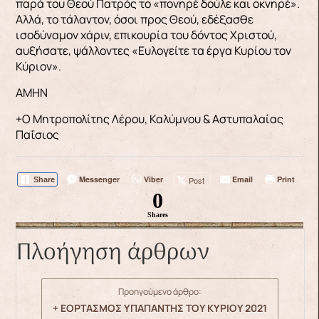
παρά του Θεού Πατρός το «πονηρέ δούλε και οκνηρέ».
Αλλά, το τάλαντον, όσοι προς Θεού, εδέξασθε
ισοδύναμον χάριν, επικουρία του δόντος Χριστού,
αυξήσατε, ψάλλοντες «Ευλογείτε τα έργα Κυρίου τον
Κύριον».
ΑΜΗΝ
+Ο Μητροπολίτης Λέρου, Καλύμνου & Αστυπαλαίας
Παΐσιος
Messenger
Viber
Email
Print
Post
Share
0
Shares
Πλοήγηση άρθρων
Προηγούμενο άρθρο:
+ ΕΟΡΤΑΣΜΟΣ ΥΠΑΠΑΝΤΗΣ ΤΟΥ ΚΥΡΙΟΥ 2021