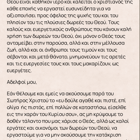
Θεού είναι καθήκον ιερό και καλείται ο χριστιανός της
κάθε εποχής να εργαστεί ευσυνείδητα για να
αξιοποιήσει προς όφελος της ψυχής του και του
πλησίον του τις πλούσιες δωρεές του Θεού. Τους
καλούς και ευεργετικούς ανθρώπους που κάνουν καλή
χρήση των δωρεών του Θεού, όχι μόνον ο Θεός τους
ανταμείβει στην παρούσα, αλλά και στην μέλλουσα
ζωή, αλλά και οι άνθρωποι τους τιμούν και τους
σέβονται και μετά θάνατο, μνημονεύουν τις αρετές
και τις ευεργεσίες τους και τους μακαρίζουν, ως
ευεργέτες.
Αδελφοί μου,
Εάν θέλουμε και εμείς να ακούσουμε παρά του
Σωτήρος Χριστού το «ευ δούλε αγαθέ και πιστέ, επί
ολίγα ής πιστός, επί πολλών σε καταστήσω, είσελθε
εις την χαράν του Κυρίου σου», ας μη κρύψουμε το
δοθέν τάλαντο που μας χάρισε ο Θεός, αλλά ως καλοί
εργάτες και οικονόμοι των δωρεών του Θεού, να
εργαστούμε για να μην ακούσουμε την κατάκριση