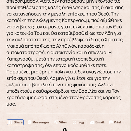
απεδοκίμασαν, γιατί δεν κατάφεραν, μην έχοντας τις
προϋποθέσεις της καλής διάθεσης και της διάκρισης
να κατανοήσουν την μεγάλη επίσκεψη του Θεού. Την
καταδίκη της εκλεγμένης Καπερναούμ, πού αξιώθηκε
να ανέβει ως τον ουρανό, γιατί εκλέχτηκε από τον Θεό
για κατοικία Του και θα καταβιβασθεί ως τον Άδη για
την σκληρότητα της, την προέβλεψε ο ίδιος ο Χριστός.
Μακρυά από το Φως το Αληθινόν, καραδοκεί η
αυτοκαταστροφή, η αυτοκτονία και η απώλεια. Η
Καπερναούμ, μετά την ιστορική ισοπεδωτική
καταστροφή της, δεν επανοικοδομήθηκε ποτέ.
Παραμένει μια έρημη πόλη γιατί δεν αναγνώρισε την
επίσκεψη του Θεού. Ας μην γίνει έτσι και για την
εκλεκτή και βασιλική πόλη της ψυχής μας. Αλλά να
υποδεχτούμε καθαροκάρδιοι τον Βασιλέα και να Τον
κρατήσουμε ευχαριστημένο στον θρόνο της καρδιάς
μας.
Messenger
Viber
Email
Print
Post
Share
0