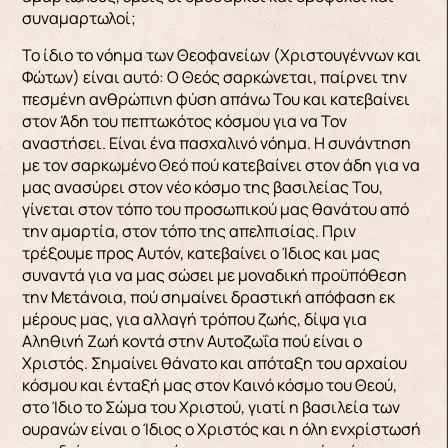
συναμαρτωλοί;
Το ίδιο το νόημα των Θεοφανείων (Χριστουγέννων και
Φώτων) είναι αυτό: Ο Θεός σαρκώνεται, παίρνει την
πεσμένη ανθρώπινη φύση απάνω Του και κατεβαίνει
στον Άδη του πεπτωκότος κόσμου για να Τον
αναστήσει. Είναι ένα πασχαλινό νόημα. Η συνάντηση
με τον σαρκωμένο Θεό πού κατεβαίνει στον άδη για να
μας ανασύρει στον νέο κόσμο της βασιλείας Του,
γίνεται στον τόπο του προσωπικού μας θανάτου από
την αμαρτία, στον τόπο της απελπισίας. Πριν
τρέξουμε προς Αυτόν, κατεβαίνει ο Ίδιος και μας
συναντά για να μας σώσει με μοναδική προϋπόθεση
την Μετάνοια, πού σημαίνει δραστική απόφαση εκ
μέρους μας, για αλλαγή τρόπου ζωής, δίψα για
Αληθινή Ζωή κοντά στην Αυτοζωΐα πού είναι ο
Χριστός. Σημαίνει θάνατο και απόταξη του αρχαίου
κόσμου και ένταξή μας στον Καινό κόσμο του Θεού,
στο Ίδιο το Σώμα του Χριστού, γιατί η βασιλεία των
ουρανών είναι ο Ίδιος ο Χριστός και η όλη ενχρίστωσή