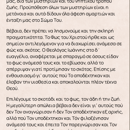
μας, διά των μυστηρίων και του νηπτικού τρόπου
ζωής. Προϋπόθεση όλων των μυστηρίων είναι η
μετάνοια και αυτά δίδουν όλα άφεση αμαρτιών και
ένταξη μας στο Σώμα Του.
Βέβαια, δεν πρέπει να λησμονούμε και την σκληρή
πραγματικότητα. Το Φως του Χριστού ήρθε και ως
σημείον αντιλεγόμενον για να διαχωρίσει ανάμεσα σε
φώς και σκότος. Ο θεολόγος Ιωάννης στο δ΄
ευαγγέλιο, αναφέρεται με σπαραγμό σε όσους είδαν
το φως ανάμεσά τους και το εβίωσαν, αλλά το
απέρριψαν γιατί προτίμησαν το σκότος. Επίσης με
ενθουσιασμό γι’ αυτούς πού Το αποδέχτηκαν και
έλαβαν την υιοθεσία και αποκαλούνται πλέον τέκνα
Θεού.
Επιλέγουμε το σκοτάδι και το φως, τον άδη ή την ζωή.
Η μεγαλύτερη απώλεια βέβαια δεν είναι γι’ αυτούς πού
δεν Τον αναγνώρισαν ή δεν Τον αποδέχτηκαν εξ αρχής,
αλλά πού Τον υποδέχτηκαν και Τόν φιλοξένησαν
ανάμεσά τους και έπειτα Τον παρεγνώρισαν και Τον