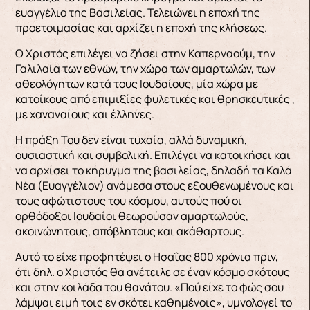
ευαγγέλιο της Βασιλείας. Τελειώνει η εποχή της
προετοιμασίας και αρχίζει η εποχή της κλήσεως.
Ο Χριστός επιλέγει να ζήσει στην Καπερναούμ, την
Γαλιλαία των εθνών, την χώρα των αμαρτωλών, των
αθεολόγητων κατά τους Ιουδαίους, μία χώρα με
κατοίκους από επιμιξίες φυλετικές και θρησκευτικές ,
με χαναναίους και έλληνες.
Η πράξη Του δεν είναι τυχαία, αλλά δυναμική,
ουσιαστική και συμβολική. Επιλέγει να κατοικήσει και
να αρχίσει το κήρυγμα της βασιλείας, δηλαδή τα Καλά
Νέα (Ευαγγέλιον) ανάμεσα στους εξουθενωμένους και
τους αφώτιστους του κόσμου, αυτούς πού οι
ορθόδοξοι Ιουδαίοι θεωρούσαν αμαρτωλούς,
ακοινώνητους, απόβλητους και ακάθαρτους.
Αυτό το είχε προφητέψει ο Ησαΐας 800 χρόνια πριν,
ότι δηλ. ο Χριστός θα ανέτειλε σε έναν κόσμο σκότους
και στην κοιλάδα του θανάτου. «Πού είχε το φώς σου
λάμψαι ειμή τοις εν σκότει καθημένοις», υμνολογεί το