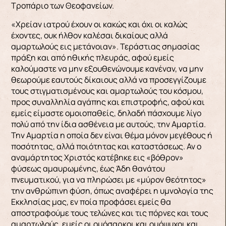
Τροπάριο των Θεοφανείων.
«Χρείαν ιατρού έχουν οι κακώς και όχι οι καλώς
έχοντες, ουκ ήλθον καλέσαι δικαίους αλλά
αμαρτωλούς εις μετάνοιαν». Τεράστιας σημασίας
πράξη και από ηθικής πλευράς, αφού εμείς
καλούμαστε να μην εξουθενώνουμε κανέναν, να μην
θεωρούμε εαυτούς δίκαιους αλλά να προσεγγίζουμε
τους στιγματισμένους και αμαρτωλούς του κόσμου,
προς συναλληλία αγάπης και επιστροφής, αφού και
εμείς είμαστε ομοιοπαθείς, δηλαδή πάσχουμε λίγο
πολύ από την ίδια ασθένεια με αυτούς, την Αμαρτία.
Την Αμαρτία η οποία δεν είναι θέμα μόνον μεγέθους ή
ποσότητας, αλλά ποιότητας και καταστάσεως. Αν ο
αναμάρτητος Χριστός κατέβηκε εις «βόθρον»
φύσεως αμαυρωμένης, έως Άδη θανάτου
πνευματικού, για να πληρώσει με «μύρον θεότητος»
την ανθρώπινη φύση, όπως αναφέρει η υμνολογία της
Εκκλησίας μας, εν ποία προφάσει εμείς θα
αποστραφούμε τους τελώνες και τις πόρνες και τους
αμαρτωλούς, εμείς οι ομόσαρκοι και ομόψυχοι και