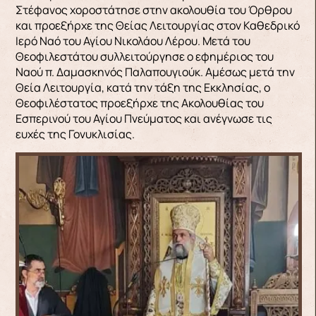
Στέφανος χοροστάτησε στην ακολουθία του Όρθρου
και προεξήρχε της Θείας Λειτουργίας στον Καθεδρικό
Ιερό Ναό του Αγίου Νικολάου Λέρου. Μετά του
Θεοφιλεστάτου συλλειτούργησε ο εφημέριος του
Ναού π. Δαμασκηνός Παλαπουγιούκ. Αμέσως μετά την
Θεία Λειτουργία, κατά την τάξη της Εκκλησίας, ο
Θεοφιλέστατος προεξήρχε της Ακολουθίας του
Εσπερινού του Αγίου Πνεύματος και ανέγνωσε τις
ευχές της Γονυκλισίας.