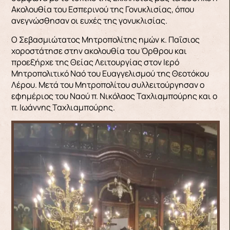
Ακολουθία του Εσπερινού της Γονυκλισίας, όπου
ανεγνώσθησαν οι ευχές της γονυκλισίας.
Ο Σεβασμιώτατος Μητροπολίτης ημών κ. Παΐσιος
χοροστάτησε στην ακολουθία του Όρθρου και
προεξήρχε της Θείας Λειτουργίας στον Ιερό
Μητροπολιτικό Ναό του Ευαγγελισμού της Θεοτόκου
Λέρου. Μετά του Μητροπολίτου συλλειτούργησαν ο
εφημέριος του Ναού π. Νικόλαος Ταχλιαμπούρης και ο
π. Ιωάννης Ταχλιαμπούρης.