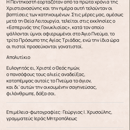
Η Πεντηκοστή εορταζόταν από τα πρώτα χρόνια της
Χριστιανοσύνης και την ημέρα αυτή τελούνταν οι
βαπτίσεις των κατηχουμένων. Στις μέρες μας, αμέσως
μετά τη Θεία Λειτουργία, τελείται στις εκκλησίες ο
«Εσπερινός της Γονυκλισίας», κατά τον οποίο
ψάλλονται ύμνοι αφιερωμένοι στο Άγιο Πνεύμα, το
τρίτο Πρόσωπο της Αγίας Τριάδας, ενώ την ίδια ώρα
οι πιστοί προσεύχονται γονατιστοί.
Απολυτίκιο
Ευλογητός ει, Χριστέ ο Θεός ημών,
ο πανσόφους τους αλιείς αναδείξας,
καταπέμψας αυτοίς το Πνεύμα το άγιον,
και δι’ αυτών την οικουμένην σαγηνεύσας,
φιλάνθρωπε, δόξα σοι.
Επιμέλεια-φωτογραφίες: Γεώργιος Ι. Χρυσούλης,
γραμματεύς Ιεράς Μητροπόλεως