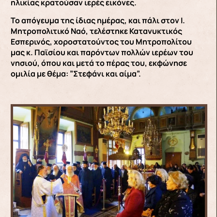
ηλικίας κρατούσαν ιερές εικόνες.
Το απόγευμα της ίδιας ημέρας, και πάλι στον Ι.
Μητροπολιτικό Ναό, τελέστηκε Κατανυκτικός
Εσπερινός, χοροστατούντος του Μητροπολίτου
μας κ. Παϊσίου και παρόντων πολλών ιερέων του
νησιού, όπου και μετά το πέρας του, εκφώνησε
ομιλία με θέμα: ”Στεφάνι και αίμα”.