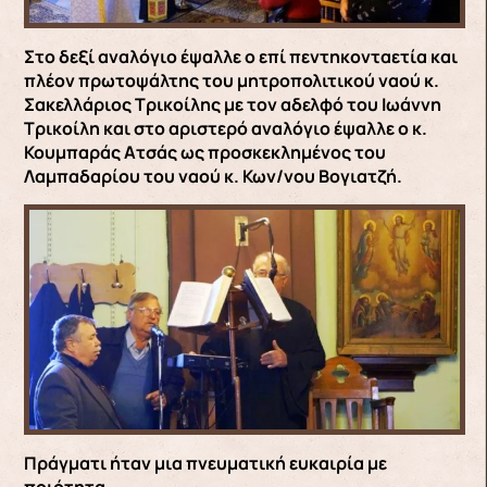
Στο δεξί αναλόγιο έψαλλε ο επί πεντηκονταετία και
πλέον πρωτοψάλτης του μητροπολιτικού ναού κ.
Σακελλάριος Τρικοίλης με τον αδελφό του Ιωάννη
Τρικοίλη και στο αριστερό αναλόγιο έψαλλε ο κ.
Κουμπαράς Ατσάς ως προσκεκλημένος του
Λαμπαδαρίου του ναού κ. Κων/νου Βογιατζή.
Πράγματι ήταν μια πνευματική ευκαιρία με
ποιότητα….