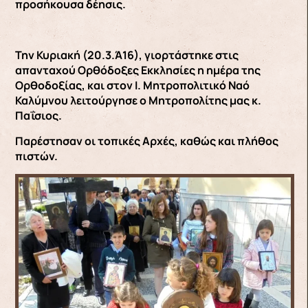
προσήκουσα δέησις.
Την Κυριακή (20.3.Ά16), γιορτάστηκε στις
απανταχού Ορθόδοξες Εκκλησίες η ημέρα της
Ορθοδοξίας, και στον Ι. Μητροπολιτικό Ναό
Καλύμνου λειτούργησε ο Μητροπολίτης μας κ.
Παΐσιος.
Παρέστησαν οι τοπικές Αρχές, καθώς και πλήθος
πιστών.