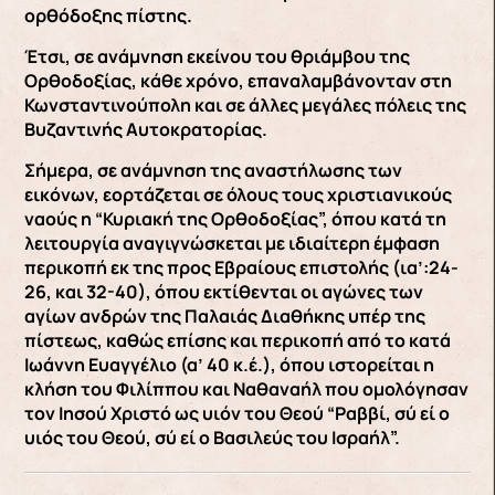
ορθόδοξης πίστης.
Έτσι, σε ανάμνηση εκείνου του θριάμβου της
Ορθοδοξίας, κάθε χρόνο, επαναλαμβάνονταν στη
Κωνσταντινούπολη και σε άλλες μεγάλες πόλεις της
Βυζαντινής Αυτοκρατορίας.
Σήμερα, σε ανάμνηση της αναστήλωσης των
εικόνων, εορτάζεται σε όλους τους χριστιανικούς
ναούς η “Κυριακή της Ορθοδοξίας”, όπου κατά τη
λειτουργία αναγιγνώσκεται με ιδιαίτερη έμφαση
περικοπή εκ της προς Εβραίους επιστολής (ια’:24-
26, και 32-40), όπου εκτίθενται οι αγώνες των
αγίων ανδρών της Παλαιάς Διαθήκης υπέρ της
πίστεως, καθώς επίσης και περικοπή από το κατά
Ιωάννη Ευαγγέλιο (α’ 40 κ.έ.), όπου ιστορείται η
κλήση του Φιλίππου και Ναθαναήλ που ομολόγησαν
τον Ιησού Χριστό ως υιόν του Θεού “Ραββί, σύ εί ο
υιός του Θεού, σύ εί ο Βασιλεύς του Ισραήλ”.