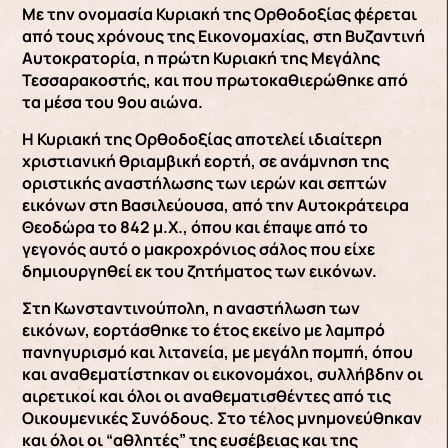
Με την ονομασία Κυριακή της Ορθοδοξίας φέρεται
από τους χρόνους της Εικονομαχίας, στη Βυζαντινή
Αυτοκρατορία, η πρώτη Κυριακή της Μεγάλης
Τεσσαρακοστής, και που πρωτοκαθιερώθηκε από
τα μέσα του 9ου αιώνα.
Η Κυριακή της Ορθοδοξίας αποτελεί ιδιαίτερη
χριστιανική θριαμβική εορτή, σε ανάμνηση της
οριστικής αναστήλωσης των ιερών και σεπτών
εικόνων στη Βασιλεύουσα, από την Αυτοκράτειρα
Θεοδώρα το 842 μ.Χ., όπου και έπαψε από το
γεγονός αυτό ο μακροχρόνιος σάλος που είχε
δημιουργηθεί εκ του ζητήματος των εικόνων.
Στη Κωνσταντινούπολη, η αναστήλωση των
εικόνων, εορτάσθηκε το έτος εκείνο με λαμπρό
πανηγυρισμό και λιτανεία, με μεγάλη πομπή, όπου
και αναθεματίστηκαν οι εικονομάχοι, συλλήβδην οι
αιρετικοί και όλοι οι αναθεματισθέντες από τις
Οικουμενικές Συνόδους. Στο τέλος μνημονεύθηκαν
και όλοι οι “αθλητές” της ευσέβειας και της