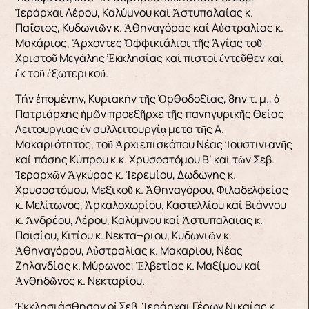
Ἱεράρχαι Λέρου, Καλύμνου καί Ἀστυπαλαίας κ.
Παΐσιος, Κυδωνιῶν κ. Ἀθηναγόρας καί Αὐστραλίας κ.
Μακάριος, Ἄρχοντες Ὀφφικιάλιοι τῆς Ἁγίας τοῦ
Χριστοῦ Μεγάλης Ἐκκλησίας καί πιστοί ἐντεῦθεν καί
ἐκ τοῦ ἐξωτερικοῦ.
Τήν ἑπομένην, Κυριακήν τῆς Ὀρθοδοξίας, 8ην τ. μ., ὁ
Πατριάρχης ἡμῶν προεξῆρχε τῆς πανηγυρικῆς Θείας
Λειτουργίας ἐν συλλειτουργίᾳ μετά τῆς Α.
Μακαριότητος, τοῦ Ἀρχιεπισκόπου Νέας Ἰουστινιανῆς
καί πάσης Κύπρου κ.κ. Χρυσοστόμου Β’ καί τῶν Σεβ.
Ἱεραρχῶν Ἀγκύρας κ. Ἱερεμίου, Δωδώνης κ.
Χρυσοστόμου, Μεξικοῦ κ. Ἀθηναγόρου, Φιλαδελφείας
κ. Μελίτωνος, Ἀρκαλοχωρίου, Καστελλίου καί Βιάννου
κ. Ἀνδρέου, Λέρου, Καλύμνου καί Ἀστυπαλαίας κ.
Παϊσίου, Κιτίου κ. Νεκτα¬ρίου, Κυδωνιῶν κ.
Ἀθηναγόρου, Αὐστραλίας κ. Μακαρίου, Νέας
Ζηλανδίας κ. Μύρωνος, Ἑλβετίας κ. Μαξίμου καί
Ἀνθηδῶνος κ. Νεκταρίου.
Ἐκκλησιάσθησαν οἱ Σεβ. Ἱεράρχαι Γέρων Νικαίας κ.