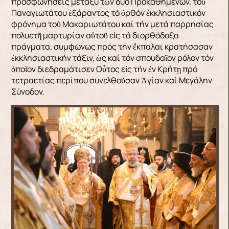
προσφωνήσεις μεταξύ τῶν δύο Προκαθημένων, τοῦ
Παναγιωτάτου ἐξάραντος τό ὀρθόν ἐκκλησιαστικόν
φρόνημα τοῦ Μακαριωτάτου καί τήν μετά παρρησίας
πολυετῆ μαρτυρίαν αὐτοῦ εἰς τά διορθόδοξα
πράγματα, συμφώνως πρός τήν ἔκπαλαι κρατήσασαν
ἐκκλησιαστικήν τάξιν, ὡς καί τόν σπουδαῖον ρόλον τόν
ὁποῖον διεδραμάτισεν Οὗτος εἰς τήν ἐν Κρήτῃ πρό
τετραετίας περίπου συνελθοῦσαν Ἁγίαν καί Μεγάλην
Σύνοδον.