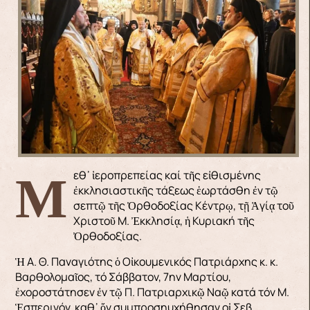
Μεθ᾿ ἱεροπρεπείας καί τῆς εἰθισμένης
ἐκκλησιαστικῆς τάξεως ἑωρτάσθη ἐν τῷ
σεπτῷ τῆς Ὀρθοδοξίας Κέντρῳ, τῇ Ἁγίᾳ τοῦ
Χριστοῦ Μ. Ἐκκλησίᾳ, ἡ Κυριακή τῆς
Ὀρθοδοξίας.
Ἡ Α. Θ. Παναγιότης ὁ Οἰκουμενικός Πατριάρχης κ. κ.
Βαρθολομαῖος, τό Σάββατον, 7ην Μαρτίου,
ἐχοροστάτησεν ἐν τῷ Π. Πατριαρχικῷ Ναῷ κατά τόν Μ.
Ἑσπερινόν, καθ᾿ ὅν συμπροσηυχήθησαν οἱ Σεβ.