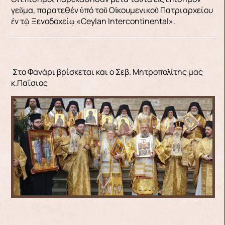
γεῦμα, παρατεθέν ὑπό τοῦ Οἰκουμενικοῦ Πατριαρχείου
ἐν τῷ Ξενοδοχείῳ «Ceylan Intercontinental».
Στο Φανάρι βρίσκεται και ο Σεβ. Μητροπολίτης μας
κ.Παΐσιος