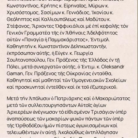
Κωνσταντῖνος, Κρήτης κ. Εἰρηναῖος, Μύρων κ.
Χρυσόστομος, Σασίμων κ. Γεννάδιος, Ἰκονίου κ.
Θεόληπτος καί Καλλιουπόλεως καί Μαδύτου κ.
Στέφανος, Ἄρχοντες Ὀφφικιάλιοι μέ ἐπί κεφαλῆς τόν
Γενικόν Γραμματέα τῆς ἐν Ἀθήναις Ἀδελφότητος
αὐτῶν «Παναγία ἡ Παμμακάριστος», Ἐντιμολ.
Καθηγητήν κ. Κωνσταντῖνον Δεληκωσταντῆν,
ἐκπρόσωπον αὐτῆς, ἡ Εὐγεν. κ. Γεωργία
Σουλτανοπούλου, Γεν. Πρόξενος τῆς Ἑλλάδος ἐν τῇ
Πόλει, μετά συνεργατῶν αὐτῆς, ὁ Ἐντιμ. κ. Oleksandr
Gaman, Γεν. Πρόξενος τῆς Οὐκρανίας ἐνταῦθα,
Καθηγηταί καί μαθηταί τῶν Ὁμογενειακῶν Σχολείων
καί προσκυνηταί ἐντεῦθεν καί ἐκ τοῦ ἐξωτερικοῦ.
Μετά τήν Ἀπόλυσιν ὁ Πατριάρχης καί ὁ Μακαριώτατος
μετά τῶν συλλειτουργησάντων Αὐτοῖς ἁγίων
Ἀρχιερέων ἀνέγνωσαν τό εἰθισμένον Τρισάγιον ὑπέρ
ἀναπαύσεως τῶν μακαρίων ψυχῶν πάντων τῶν ὑπέρ
τῆς Ὀρθοδόξου ἡμῶν πίστεως ἀγωνισαμένων καί
τελειωθέντων ἐν αὐτῇ. Ἀκολούθως ἀντηλλάγησαν