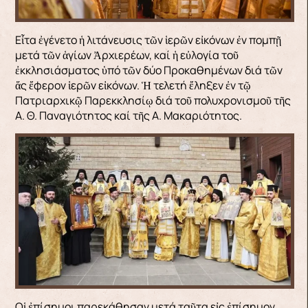
Εἶτα ἐγένετο ἡ λιτάνευσις τῶν ἱερῶν εἰκόνων ἐν πομπῇ
μετά τῶν ἁγίων Ἀρχιερέων, καί ἡ εὐλογία τοῦ
ἐκκλησιάσματος ὑπό τῶν δύο Προκαθημένων διά τῶν
ἅς ἔφερoν ἱερῶν εἰκόνων. Ἡ τελετή ἔληξεν ἐν τῷ
Πατριαρχικῷ Παρεκκλησίῳ διά τοῦ πολυχρονισμοῦ τῆς
Α. Θ. Παναγιότητος καί τῆς Α. Μακαριότητος.
Οἱ ἐπίσημοι παρεκάθησαν μετά ταῦτα εἰς ἐπίσημον