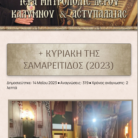
+ ΚΥΡΙΑΚΗ ΤΗΣ
ΣΑΜΑΡΕΙΤΙΔΟΣ (2023)
Δημοσιεύτηκε: 14 Μαΐου 2023
●
Αναγνώσεις: 319
● Χρόνος ανάγνωσης: 2
λεπτά