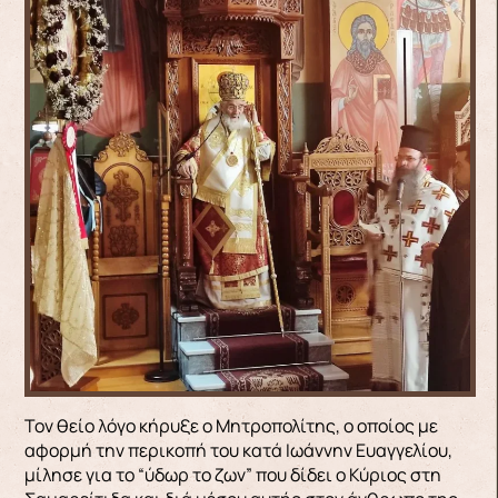
Τον θείο λόγο κήρυξε ο Μητροπολίτης, ο οποίος με
αφορμή την περικοπή του κατά Ιωάννην Ευαγγελίου,
μίλησε για το “ύδωρ το ζων” που δίδει ο Κύριος στη