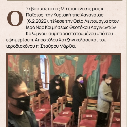
Ο Σεβασμιώτατος Μητροπολίτης μας κ.
Παΐσιος, την Κυριακή της Χαναναίας
(6.2.2022), τέλεσε την Θεία Λειτουργία στον
Ιερό Ναό Κοιμήσεως Θεοτόκου Αργινωντών
Καλύμνου, συμπαραστατουμένου υπό του
εφημερίου π. Αποστόλου Χατζηνικολάου και του
ιεροδιακόνου π. Σταύρου Μάρθα.