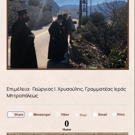
Επιμέλεια: Γεώργιος Ι. Χρυσούλης, Γραμματέας Ιεράς
Μητροπόλεως
Messenger
Viber
Email
Print
Post
Share
0
Shares