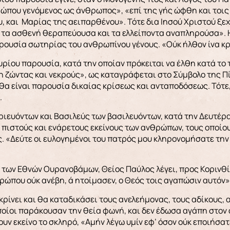
ώπου γενόμενος ως άνθρωπος», «επί της γής ώφθη και τοις
, και Μαρίας της αειπαρθένου». Τότε δια Ιησού Χριστού ξε
 τα ασθενή θεραπεύουσα και τα ελλείποντα αναπληρούσα». 
ρουσία σωτηρίας του ανθρωπίνου γένους. «Ούκ ήλθον ίνα κρίν
υρίου παρουσία, κατά την οποίαν πρόκειται να έλθη κατά το 
νη ζώντας και νεκρούς», ως καταγράφεται στο Σύμβολο της Π
 θα είναι παρουσία δικαίας κρίσεως και ανταποδόσεως. Τότε,
.
ριευόντων και Βασιλεύς των βασιλευόντων, κατά την Δευτέρα
 πιστούς και ενάρετους εκείνους των ανθρώπων, τους οποίους
. «Δεύτε οι ευλογημένοι του πατρός μου κληρονομήσατε την
 των Εθνών Ουρανοβάμων, Θείος Παύλος λέγει, προς Κορινθίο
ρώπου ούκ ανέβη, ά ητοίμασεν, ο Θεός τοις αγαπώσιν αυτόν»
ρίνει και θα καταδικάσει τους ανελεήμονας, τους αδίκους,
οίοι παράκουσαν την θεία φωνή, και δεν έδωσα αγάπη στον
υν εκείνο το σκληρό, «Αμήν λέγω υμίν εφ’ όσον ούκ εποιήσατ