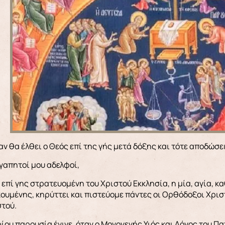
Όταν θα έλθει ο Θεός επί της γής μετά δόξης και τότε αποδώσ
γαπητοί μου αδελφοί,
 επί γης στρατευομένη του Χριστού Εκκλησία, η μία, αγία, κ
ουμένης, κηρύττει και πιστεύομε πάντες οι Ορθόδοξοι Χριστ
στού.
ίου παρουσία έγινε, όταν ο Μονογενής Υιός και Λόγος του Πα