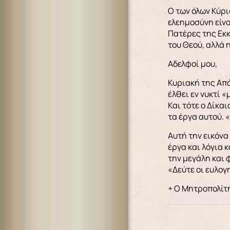
Ο των όλων Κύρι
ελεημοσύνη είνα
Πατέρες της Εκκ
του Θεού, αλλά 
Αδελφοί μου,
Κυριακή της Από
έλθει εν νυκτί 
Και τότε ο Δίκα
τα έργα αυτού. 
Αυτή την εικόνα
έργα και λόγια 
την μεγάλη και 
«Δεύτε οι ευλο
+ Ο Μητροπολίτ