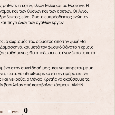
μάθετε τι εστίν, έλεον θέλω και ου θυσίαν». Η
νόμου και των θυσιών και των αρετών. Οι Άγιοι
οβράβευτος, είναι θυσία ευπρόσδεκτος ενώπιον
 και πηγή όλων των αγαθών έργων.
ος, ο χωρισμός του σώματος από την ψυχή θα
 Δαμασκηνό, και μετά τον φυσικό θάνατο η κρίσις.
όξης καθήμενος, θα αποδώσει εις έναν έκαστο κατά
αγμένη στην συνείδησή μας και να υπηρετούμε με
ύνη, ώστε να αξιωθούμε κατά την ημέρα εκείνη
ς και νεκρούς, ο Μέγας Κριτής να ακούσουμε το,
ίν βασιλείαν από καταβολής κόσμου». ΑΜΗΝ.
0
ail
Print