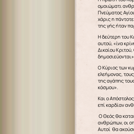
ομοιώματι ανθρ
Πνεύματος Αγίου
χάρις η πάντοτε
της γής ήταν πα
Η δεύτερη του Κ
αυτού, «ίνα κρί
Δικαίου Κριτού,
δημοσιεύονται»
Ο Κύριος των κυ
ελεήμονας, τους
της αγάπης τους
κόσμου».
Και ο Απόστολος
επί καρδίαν ανθ
Ο Θεός θα κατακ
ανθρώπων, οι οπ
Αυτοί θα ακούσο