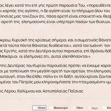
ος λέγει κατά την επί γής πρώτη παρουσία Του, «πορευθέντες 
ι καρπός της αγάπης, η δε αγάπη είναι το πλήρωμα όλου του 
λησίας μας τονίζουν ότι, πάσα αρετή είναι επαινετή και θε
η αρετή της ελεημοσύνης είναι υπέρτερη πασών των θυσιών,
κρεω, Κυριακή της κρίσεως σήμερα, και ο σωματικός θάνατ
«μετά ταύτα πάντα θάνατος διαδέχεται», κατά τον Ιωάννη τον
ιος Κριτής, κατά την Δευτέρα αυτού παρουσία, επί θρόνου δ
«Μακάριοι οι ελεήμονες ότι, αυτοί ελεηθήσονται».
 της Δευτέρας του Κυρίου παρουσίας πρέπει να έχουμε χαρ
και με ταπείνωση την μεγάλη αρετή των αρετών, την ελεημοσ
φωταυγή, όταν θα έλθει πάλιν εν τη δόξη αυτού κρίναι ζώντα
γημένοι του Πατρός μου κληρονομήσατε την ητοιμασμένην υμ
ης Λέρου, Καλύμνου και Αστυπαλαίας Παΐσιος
Messenger
Viber
Em
Post
Share