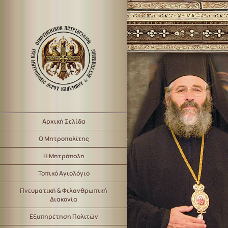
Αρχική Σελίδα
Ο Μητροπολίτης
Η Μητρόπολη
Τοπικό Αγιολόγιο
Πνευματική & Φιλανθρωπική
Διακονία
Εξυπηρέτηση Πολιτών