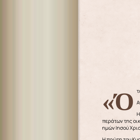
«
Α
Η
περάτων της οικ
ημών Ιησού Χρι
Η πρώτη του Κυρ