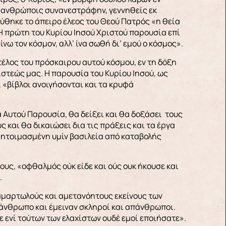
 ανθρώποις συνανεστράφην, γεννηθείς εκ
χύθηκε το άπειρο έλεος του Θεού Πατρός «η θεία
Η πρώτη του Κυρίου Ιησού Χριστού παρουσία επί
ω τον κόσμον, αλλ’ ίνα σωθή δι’ εμού ο κόσμος».
τέλος του πρόσκαιρου αυτού κόσμου, εν τη δόξη
ίστεώς μας. Η παρουσία του Κυρίου Ιησού, ως
 «βίβλοι ανοιγήσονται και τα κρυφά
 Αυτού Παρουσία, θα δείξει και θα δοξάσει τους
 και θα δικαιώσει δια τις πράξεις και τα έργα
 ητοιμασμένη υμίν βασιλεία από καταβολής
υς, «οφθαλμός ούκ είδε και ούς ουκ ήκουσε και
.
 αμαρτωλούς και αμετανόητους εκείνους των
 άνθρωπο και έμειναν σκληροί και απάνθρωποι.
ε ενί τούτων των ελαχίστων ουδέ εμοί εποιήσατε».