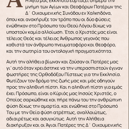
Η Αγία μας Εκκλησία εορτάζει σήμερα την
μνήμη των Αγίων και Θεοφόρων Πατέρων της
Δ΄ Οικουμενικής Συνόδου εν Χαλκηδόνα,
όπου και ανακήρυξε τον τρόπο που οι δύο φύσεις
ενώθηκαν στο Πρόσωπο του Θεού Λόγου δίχως να
υποστούν καμία αλλοίωση. Έτσι ο Χριστός μας είναι
τέλειος Θεός και τέλειος Άνθρωπος γεγονός που
καθιστά τον άνθρωπο πνευματοφόρο και θεοφόρο,
και την σωτηρία του οντολογική πραγματικότητα.
Αυτή την αλήθεια βίωναν και ζούσαν οι Πατέρες μας
γι’ αυτό όταν χρειάστηκε να την υπερασπιστούν έγιναν
φωστήρες της Ορθοδόξου Πίστεως για την Εκκλησία.
Φωτίζουν τον δρόμο της ζωής μας και μάς οδηγούν
προς την αληθινή πίστη. Και η αληθινή πίστη για εμάς
έχει Πρόσωπο, είναι ο Κύριός μας Ιησούς Χριστός, ο
Οποίος σαρκώθηκε και πήρε πάνω του την ανθρώπινη
φύση δίχως την αμαρτία, και ενώθηκε στο Πρόσωπό
Του με την Θεία φύση ατρέπτως, αναλλοιώτως,
αδιαιρέτως και ασυγχύτως. Αυτή την Αλήθεια
διακήρυξαν και οι Άγιοι Πατέρες της Δ΄ Οικουμενικής