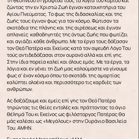
τη θεόπνευστη γραφίδα τους τα λόγια του Κυρίου και
ζώντας την εν Χριστώ Ζωή έγιναν κατοικητήρια του
Αγίου Πνεύματος. Το φως της διδασκαλίας και της
ζωής τους έγιναν φως για τον κόσμο. Φώτισαν τα
σκοτάδια της πλάνης και της αιρέσεως και έγιναν
απλανείς καθοδηγητές της όντως ζωής που φωτίζει
και αγιάζει κάθε άνθρωπο. Με τα έργα τους δόξασαν
τον Θεό Πατέρα και Εκείνος κατά τον αψευδή Λόγο Του
τούς αντιδεδόξασαι στον ουρανό αλλά και επί γης.
Στην ίδια πορεία καλεί και όλους εμάς. Με τα έργα, τα
λόγια και εν γένει τη ζωή μας καλούμαστε να γίνουμε
φως σ’ έναν κόσμο όπου το σκοτάδι της αμαρτίας
καλύπτει ολοένα και περισσότερο τις καρδιές των
ανθρώπων.
Ας δοξάζουμε και εμείς επί γης τον Θεό Πατέρα
τηρώντας τις θείες εντολές και πράττοντας το άγιο
θέλημά Του κι Εκείνος ως φιλόστοργος Πατέρας θα
μάς καλέσει ως «Μεγάλους» στην Ουράνιο Βασιλεία
Του. ΑΜΗΝ.