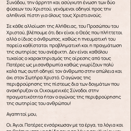
Συνόδου, την άρρητη και ασύγχυτη ένωση των δύο
φύσεων του Χριστού, γενόμενοι οδηγοί προς την
αληθινοί πίστη για όλους τους Χριστιανούς.
Σε κάθε αλλοίωση της Αλήθειας, του Προσώπου του
Χριστού, βλέπουμε ότι δεν είναι ο Θεός που πλήττεται
αλλά ο ίδιος ο άνθρωπος, καθώς η πνευματική του
πορεία καθίσταται προβληματική και η πραγμάτωση
της σωτηρίας του ανέφικτη. Δεν είναι καθόλου
τυχαίος ο χαρακτηρισμός της αίρεσης από τους
Πατέρες ως μισανθρωπία καθώς γνωρίζουν πολύ
καλά πως αυτή οδηγεί τον άνθρωπο στην απώλεια και
όχι στον Σωτήρα Χριστό. Ο αγώνας της
περιφρούρησης της πίστεως δια των δογμάτων που
ανακήρυξαν οι Οικουμενικές Σύνοδοι στην
πραγματικότητα ήταν ο αγώνας της περιφρούρησης
της σωτηρίας του ανθρώπου!
Αγαπητοί μου,
Οι Άγιοι Πατέρες ενσάρκωσαν με τα έργα, τα λόγια και