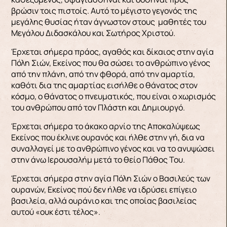
βρώσιν τοις πιστοίς. Αυτό το μέγιστο γεγονός της
μεγάλης θυσίας ήταν άγνωστον στους μαθητές του
Μεγάλου Διδασκάλου και Σωτήρος Χριστού.
Έρχεται σήμερα πράος, αγαθός και δίκαιος στην αγία
Πόλη Σιών, Εκείνος που θα σώσει το ανθρώπινο γένος
από την πλάνη, από την φθορά, από την αμαρτία,
καθότι δια της αμαρτίας εισήλθε ο θάνατος στον
κόσμο, ο θάνατος ο πνευματικός, που είναι ο χωρισμός
του ανθρώπου από τον Πλάστη και Δημιουργό.
Έρχεται σήμερα το άκακο αρνίο της Αποκαλύψεως
Εκείνος που έκλινε ουρανός και ήλθε στην γή, δια να
συναλλαγεί με το ανθρώπινο γένος και να το ανυψώσει
στην άνω Ιερουσαλήμ μετά το θείο Πάθος Του.
Έρχεται σήμερα στην αγία Πόλη Σιών ο Βασιλεύς των
ουρανών, Εκείνος πού δεν ήλθε να ιδρύσει επίγειο
βασιλεία, αλλά ουράνιο και της οποίας βασιλείας
αυτού «ουκ έστι τέλος».