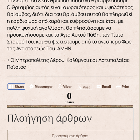
την χάρη του Θεανθρώπου Ιησού να θριαμβεύσουμε.
Ο θρίαμβος αυτός είναι ο ωραιότερος και υψηλότερος
θρίαμβος, διότι δια του θριάμβου αυτού θα πληρωθεί
η καρδιά μας από χαρά και ευφροσύνη και έτσι, με
πολλή ψυχική αγαλλίαση, θα πλησιάσουμε να
προσκυνήσουμε και τα Άγια Αυτού Πάθη, τον Τίμιο
Σταυρό Του, και θα φωτιστούμε από το ανέσπερο Φως
της Αναστάσεώς Του. ΑΜΗΝ.
+ Ο Μητροπολίτης Λέρου, Καλύμνου και Αστυπαλαίας
Παΐσιος
Messenger
Viber
Email
Print
Post
Share
0
Shares
Πλοήγηση άρθρων
Προηγούμενο άρθρο: