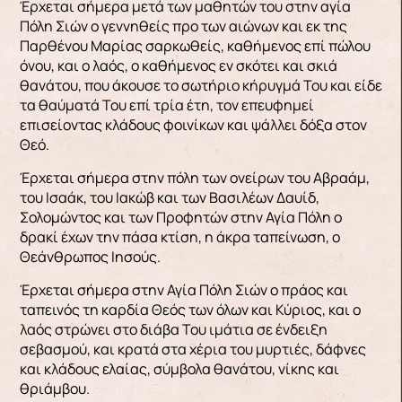
Έρχεται σήμερα μετά των μαθητών του στην αγία
Πόλη Σιών ο γεννηθείς προ των αιώνων και εκ της
Παρθένου Μαρίας σαρκωθείς, καθήμενος επί πώλου
όνου, και ο λαός, ο καθήμενος εν σκότει και σκιά
θανάτου, που άκουσε το σωτήριο κήρυγμά Του και είδε
τα θαύματά Του επί τρία έτη, τον επευφημεί
επισείοντας κλάδους φοινίκων και ψάλλει δόξα στον
Θεό.
Έρχεται σήμερα στην πόλη των ονείρων του Αβραάμ,
του Ισαάκ, του Ιακώβ και των Βασιλέων Δαυίδ,
Σολομώντος και των Προφητών στην Αγία Πόλη ο
δρακί έχων την πάσα κτίση, η άκρα ταπείνωση, ο
Θεάνθρωπος Ιησούς.
Έρχεται σήμερα στην Αγία Πόλη Σιών ο πράος και
ταπεινός τη καρδία Θεός των όλων και Κύριος, και ο
λαός στρώνει στο διάβα Του ιμάτια σε ένδειξη
σεβασμού, και κρατά στα χέρια του μυρτιές, δάφνες
και κλάδους ελαίας, σύμβολα θανάτου, νίκης και
θριάμβου.