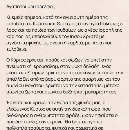
Αγαπητοί μου αδελφοί,
Κι εμείς σήμερα, κατά την αγία αυτή ημέρα της
εισόδου του Κυρίου και Θεού μας στην αγία Πόλη, ως ο
λαός και τα παιδιά των Ιουδαίων, ως ο νέος Ισραήλ της
χάριτος, ας υποδεχθούμε τον Ιησού Χριστό με
αγνότητα ψυχής, με ανοικτή καρδιά, με πίστη και
ευλάβεια.
Ο Κύριος έρχεται, πραΰς και σώζων, να μπεί στην
πνευματική Ιερουσαλήμ, στην ψυχή δηλαδή, ενός
εκάστου εξ’ ημών, έρχεται να κατασκηνώσει και να την
απαλλάξει από το βαρύ φορτίο της αμαρτίας και του
αιωνίου θανάτου, έρχεται να την καταστήσει μέτοχο
αιωνίου ζωής και αιωνίου δόξης και μακαριότητας.
Έρχεται και κρούει την θύρα της ψυχής μας, ο
ελκώμενος Κύριος σε αυτή την δύσκολη ώρα, που
ολόκληρος η ανθρωπότητα φράζει ωσάν ηφαίστειο
που δυστυχώς, εάν εκραγεί θα δημιουργήσει
πολλαπλά τραύματα, ψυχικά και σωματικά σε