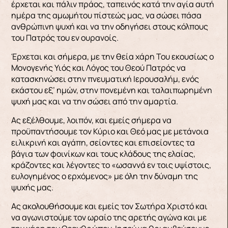
έρχεται και πάλιν πράος, ταπεινός κατά την αγία αυτή
ημέρα της αμωμήτου πίστεώς μας, να σώσει πάσα
ανθρώπινη ψυχή και να την οδηγήσει στους κόλπους
του Πατρός του εν ουρανοίς.
Έρχεται και σήμερα, με την θεία χάρη Του εκουσίως ο
Μονογενής Υιός και Λόγος του Θεού Πατρός να
κατασκηνώσει στην πνευματική Ιερουσαλήμ, ενός
εκάστου εξ’ ημών, στην πονεμένη και ταλαιπωρημένη
ψυχή μας και να την σώσει από την αμαρτία.
Ας εξέλθουμε, λοιπόν, και εμείς σήμερα να
προϋπαντήσουμε τον Κύριο και Θεό μας με μετάνοια
ειλικρινή και αγάπη, σείοντες και επισείοντες τα
βάγια των φοινίκων και τους κλάδους της ελαίας,
κράζοντες και λέγοντες το «ωσαννά εν τοις υψίστοις,
ευλογημένος ο ερχόμενος» με όλη την δύναμη της
ψυχής μας.
Ας ακολουθήσουμε και εμείς τον Σωτήρα Χριστό και
να αγωνιστούμε τον ωραίο της αρετής αγώνα και με