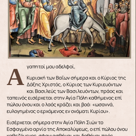
Αγαπητοί μου αδελφοί,
Κυριακή των Βαΐων σήμερα και ο Κύριος της
Δόξης Χριστός, ο Κύριος των Κυριευόντων
και Βασιλεύς των Βασιλευόντων, πράος και
ταπεινός εισέρχεται στην Αγία Πόλη καθήμενος επί
πώλου όνου και ο λαός κράζει και βοά: «ωσαννά,
ευλογημένος ο ερχόμενος εν ονόματι Κυρίου».
Εισέρχεται σήμερα στην Αγία Πόλη Σιών το
Εσφαγμένο αρνίο της Αποκαλύψεως, ο επί πώλου όνου
καθεζόμενος, σφαγιασθήναι και δοθήναι πρός