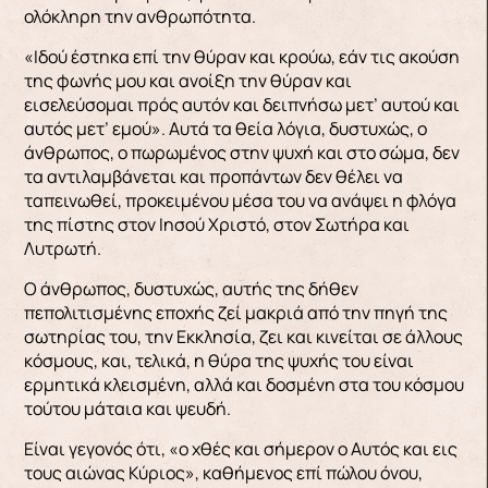
ολόκληρη την ανθρωπότητα.
«Ιδού έστηκα επί την θύραν και κρούω, εάν τις ακούση
της φωνής μου και ανοίξη την θύραν και
εισελεύσομαι πρός αυτόν και δειπνήσω μετ’ αυτού και
αυτός μετ’ εμού». Αυτά τα θεία λόγια, δυστυχώς, ο
άνθρωπος, ο πωρωμένος στην ψυχή και στο σώμα, δεν
τα αντιλαμβάνεται και προπάντων δεν θέλει να
ταπεινωθεί, προκειμένου μέσα του να ανάψει η φλόγα
της πίστης στον Ιησού Χριστό, στον Σωτήρα και
Λυτρωτή.
Ο άνθρωπος, δυστυχώς, αυτής της δήθεν
πεπολιτισμένης εποχής ζεί μακριά από την πηγή της
σωτηρίας του, την Εκκλησία, ζει και κινείται σε άλλους
κόσμους, και, τελικά, η θύρα της ψυχής του είναι
ερμητικά κλεισμένη, αλλά και δοσμένη στα του κόσμου
τούτου μάταια και ψευδή.
Είναι γεγονός ότι, «ο χθές και σήμερον ο Αυτός και εις
τους αιώνας Κύριος», καθήμενος επί πώλου όνου,