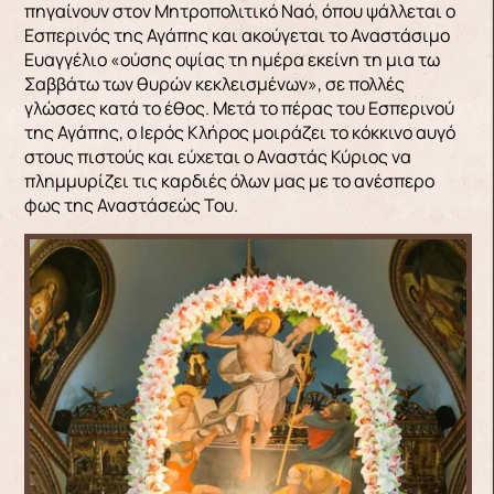
πηγαίνουν στον Μητροπολιτικό Ναό, όπου ψάλλεται ο
Εσπερινός της Αγάπης και ακούγεται το Αναστάσιμο
Ευαγγέλιο «ούσης οψίας τη ημέρα εκείνη τη μια τω
Σαββάτω των θυρών κεκλεισμένων», σε πολλές
γλώσσες κατά το έθος. Μετά το πέρας του Εσπερινού
της Αγάπης, ο Ιερός Κλήρος μοιράζει το κόκκινο αυγό
στους πιστούς και εύχεται ο Αναστάς Κύριος να
πλημμυρίζει τις καρδιές όλων μας με το ανέσπερο
φως της Αναστάσεώς Του.