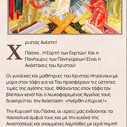
Χριστός Ανέστη!
Πάσχα… Η Εορτή των Εορτών! Και η
Πανήγυρις των Πανηγύρεων! Είναι η
Ανάστασις του Χριστού!
Οι γυναίκες και μαθήτριες του Χριστού πηγαίνουν με
μύρα στον τάφο για να Του προσφέρουν τις ύστατες
τιμές της αγάπης τους. Φθάνοντας στον τάφο τον
βλέπουν κενό! Και ο λευκοφορεμένος Άγγελος τους
διακηρύττει την Ανάσταση: «Ηγέρθη ο Κύριος!».
Την Κυριακή του Πάσχα, οι ιερείς μας ενδύονται τα
πασχαλινά άμφιά τους και με την εικόνα της
Αναστάσεως και αναμμένες λαμπάδες με ιερά πομπή