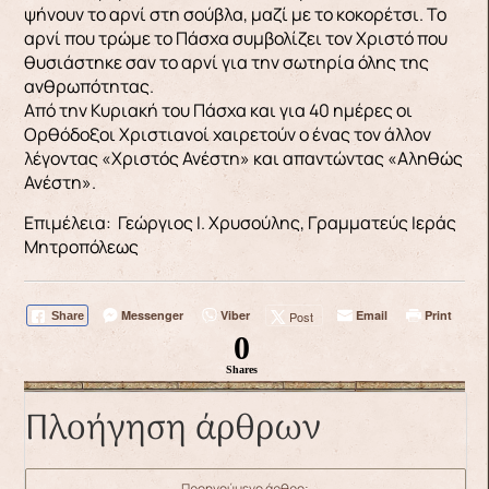
ψήνουν το αρνί στη σούβλα, μαζί με το κοκορέτσι. Το
αρνί που τρώμε το Πάσχα συμβολίζει τον Χριστό που
θυσιάστηκε σαν το αρνί για την σωτηρία όλης της
ανθρωπότητας.
Από την Κυριακή του Πάσχα και για 40 ημέρες οι
Ορθόδοξοι Χριστιανοί χαιρετούν ο ένας τον άλλον
λέγοντας «Χριστός Ανέστη» και απαντώντας «Αληθώς
Ανέστη».
Επιμέλεια: Γεώργιος Ι. Χρυσούλης, Γραμματεύς Ιεράς
Μητροπόλεως
Messenger
Viber
Email
Print
Post
Share
0
Shares
Πλοήγηση άρθρων
Προηγούμενο άρθρο: