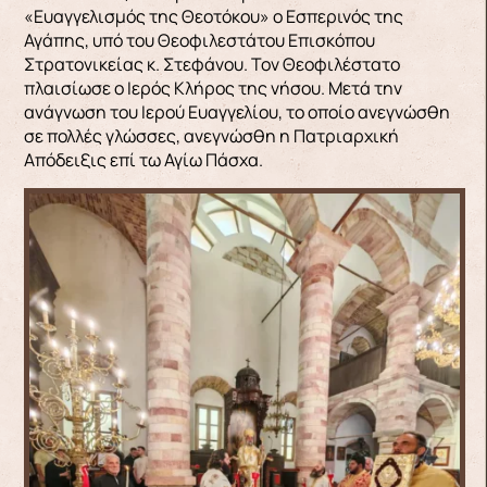
«Ευαγγελισμός της Θεοτόκου» ο Εσπερινός της
Αγάπης, υπό του Θεοφιλεστάτου Επισκόπου
Στρατονικείας κ. Στεφάνου. Τον Θεοφιλέστατο
πλαισίωσε ο Ιερός Κλήρος της νήσου. Μετά την
ανάγνωση του Ιερού Ευαγγελίου, το οποίο ανεγνώσθη
σε πολλές γλώσσες, ανεγνώσθη η Πατριαρχική
Απόδειξις επί τω Αγίω Πάσχα.