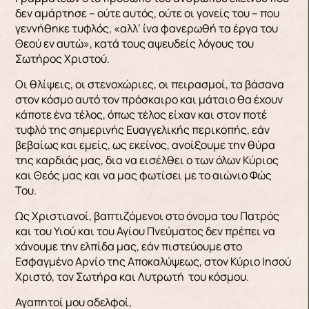
δεν αμάρτησε – ούτε αυτός, ούτε οι γονείς του – που
γεννήθηκε τυφλός, «αλλ’ ίνα φανερωθή τα έργα του
Θεού εν αυτώ», κατά τους αψευδείς λόγους του
Σωτήρος Χριστού.
Οι θλίψεις, οι στενοχώριες, οι πειρασμοί, τα βάσανα
στον κόσμο αυτό τον πρόσκαιρο και μάταιο θα έχουν
κάποτε ένα τέλος, όπως τέλος είχαν και στον ποτέ
τυφλό της σημερινής Ευαγγελικής περικοπής, εάν
βεβαίως και εμείς, ως εκείνος, ανοίξουμε την θύρα
της καρδιάς μας, δια να εισέλθει ο των όλων Κύριος
και Θεός μας και να μας φωτίσει με το αιώνιο Φώς
Του.
Ως Χριστιανοί, βαπτιζόμενοι στο όνομα του Πατρός
και του Υιού και του Αγίου Πνεύματος δεν πρέπει να
χάνουμε την ελπίδα μας, εάν πιστεύουμε στο
Εσφαγμένο Αρνίο της Αποκαλύψεως, στον Κύριο Ιησού
Χριστό, τον Σωτήρα και Λυτρωτή του κόσμου.
Αγαπητοί μου αδελφοί,