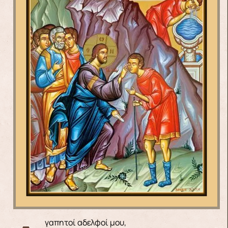
Αγαπητοί αδελφοί μου,