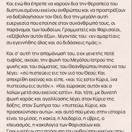
Και ενώ θα έπρεπε να χαρούν δια την θεραπεία του
δυστυχισμένου εκείνου ανθρώπου και να προστρέξουν
να δοξολογήσουν τον Θεό, δια την μεγάλη αυτή
ευεργεσία που εποίησε στον συνάνθρωπό τους, οι
παράνομοι των Ιουδαίων, Γραμματείς και Φαρισαίοι,
«εξέβαλον αυτόν έξω», λέγοντάς του: «εν αμαρτίαις
συ εγεννήθης όλος και σύ διδάσκεις ημάς;».
Και σ’ αυτή την απομόνωσή του, ο εκ γενετής ποτέ
τυφλός, ακούει την φωνή του Μεγάλου Ιατρού της
ψυχής και του σώματος, του Θεανθρώπου Ιησού να του
λέγει: «σύ πιστεύεις εις τον υιό του Θεού; Και
απεκρίθη εκείνος και είπε, «και τίς εστιν Κύριε, ίνα
πιστεύσω εις αυτόν;». «Και εώρακας αυτόν και ο
λαλών μετά σου εκείνος εστίν». Και τότε, με δυνατή
φωνή χαράς και αγαλλίασης λέγει στον Κύριο της
δόξης, στον Σωτήρα του: «πιστεύω, Κύριε, και
προσεκύνησεν αυτώ», και αυτό πού μένει στην ιστορία
είναι το μίσος, η κακία, η λοιδορία, η ύβρις, ο
χλευασμός, η κακολογία των Φαρισαίων και
Γραμματέων στο πρόσωπο του ανθρώπου εκείνου που