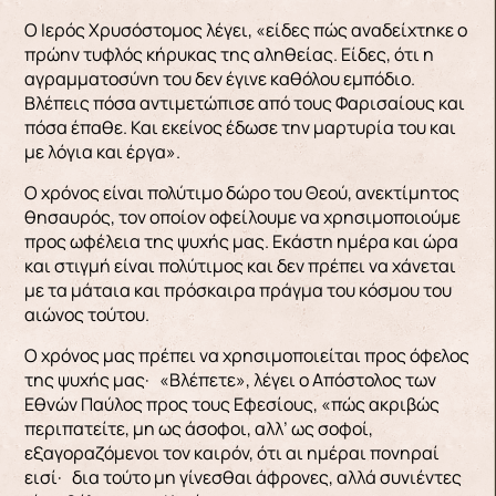
Ο Ιερός Χρυσόστομος λέγει, «είδες πώς αναδείχτηκε ο
πρώην τυφλός κήρυκας της αληθείας. Είδες, ότι η
αγραμματοσύνη του δεν έγινε καθόλου εμπόδιο.
Βλέπεις πόσα αντιμετώπισε από τους Φαρισαίους και
πόσα έπαθε. Και εκείνος έδωσε την μαρτυρία του και
με λόγια και έργα».
Ο χρόνος είναι πολύτιμο δώρο του Θεού, ανεκτίμητος
θησαυρός, τον οποίον οφείλουμε να χρησιμοποιούμε
προς ωφέλεια της ψυχής μας. Εκάστη ημέρα και ώρα
και στιγμή είναι πολύτιμος και δεν πρέπει να χάνεται
με τα μάταια και πρόσκαιρα πράγμα του κόσμου του
αιώνος τούτου.
Ο χρόνος μας πρέπει να χρησιμοποιείται προς όφελος
της ψυχής μας· «Βλέπετε», λέγει ο Απόστολος των
Εθνών Παύλος προς τους Εφεσίους, «πώς ακριβώς
περιπατείτε, μη ως άσοφοι, αλλ’ ως σοφοί,
εξαγοραζόμενοι τον καιρόν, ότι αι ημέραι πονηραί
εισί· δια τούτο μη γίνεσθαι άφρονες, αλλά συνιέντες