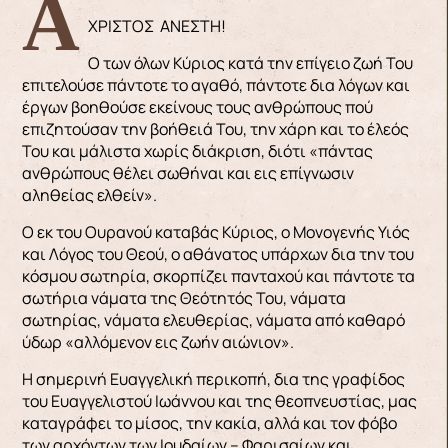
ΧΡΙΣΤΟΣ ΑΝΕΣΤΗ!
Ο των όλων Κύριος κατά την επίγειο ζωή Του
επιτελούσε πάντοτε το αγαθό, πάντοτε δια λόγων και
έργων βοηθούσε εκείνους τους ανθρώπους πού
επιζητούσαν την βοήθειά Του, την χάρη και το έλεός
Του και μάλιστα χωρίς διάκριση, διότι «πάντας
ανθρώπους θέλει σωθήναι και εις επίγνωσιν
αληθείας ελθείν».
Ο εκ του Ουρανού καταβάς Κύριος, ο Μονογενής Υιός
και Λόγος του Θεού, ο αθάνατος υπάρχων δια την του
κόσμου σωτηρία, σκορπίζει πανταχού και πάντοτε τα
σωτήρια νάματα της Θεότητός Του, νάματα
σωτηρίας, νάματα ελευθερίας, νάματα από καθαρό
ύδωρ «αλλόμενον εις ζωήν αιώνιον».
Η σημερινή Ευαγγελική περικοπή, δια της γραφίδος
του Ευαγγελιστού Ιωάννου και της θεοπνευστίας, μας
καταγράφει το μίσος, την κακία, αλλά και τον φόβο
των αρχόντων των Ιουδαίων – Φαρισαίων και