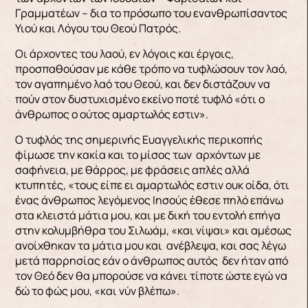
Γραμματέων – δια το πρόσωπο του ενανθρωπίσαντος
Υιού και Λόγου του Θεού Πατρός.
Οι άρχοντες του λαού, εν λόγοις και έργοις,
προσπαθούσαν με κάθε τρόπο να τυφλώσουν τον λαό,
τον αγαπημένο λαό του Θεού, και δεν διστάζουν να
πούν στον δυστυχισμένο εκείνο ποτέ τυφλό «ότι ο
άνθρωπος ο ούτος αμαρτωλός εστιν».
Ο τυφλός της σημερινής Ευαγγελικής περικοπής
φίμωσε την κακία και το μίσος των αρχόντων με
σαφήνεια, με θάρρος, με φράσεις απλές αλλά
κτυπητές, «τους είπε ει αμαρτωλός εστιν ουκ οίδα, ότι
ένας άνθρωπος λεγόμενος Ιησούς έθεσε πηλό επάνω
στα κλειστά μάτια μου, και με δική του εντολή επήγα
στην κολυμβήθρα του Σιλωάμ, «και νίψαι» και αμέσως
ανοίχθηκαν τα μάτια μου και ανέβλεψα, και σας λέγω
μετά παρρησίας εάν ο άνθρωπος αυτός δεν ήταν από
τον Θεό δεν θα μπορούσε να κάνει τίποτε ώστε εγώ να
δώ το φώς μου, «και νύν βλέπω».