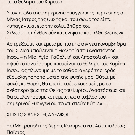
τί το θέλημα του Κυρίου».
Στον τυφλό της σημερινής Ευαγγελικής περικοπής ο
Μέγας Ιατρός της ψυχής και του σώματος είπε:
«ύπαγε νίψαι εις την κολυμβήθρα του
Σιλωάμ….απήλθεν ούν και ενίψατο και ήλθε βλέπων».
Ας τρέξουμε και εμείς με πίστη στην νέα κολυμβήθρα
του Σιλωάμ πού είναι η Εκκλησία του Αναστάντος
Ιησού – η Μία, Αγία, Καθολική και Αποστολική – και
αφού κατανοήσουμε ποίο είναι το θέλημα του Κυρίου
Ιησού, ας πλύνουμε με το καθάριο νερό της Ιεράς
εξομολόγησης τα μάτια της ψυχής μας. Ούτω, με
ψυχές καθαρές θα φωτιστούμε και εμείς με το
ανέσπερο φως της Θείας του Κυρίου Αναστάσεως και
θα ομολογήσουμε και εμείς, ως ο τυφλός του
σημερινού Ευαγγελίου, το «πιστεύω Κύριε».
ΧΡΙΣΤΟΣ ΑΝΕΣΤΗ, ΑΔΕΛΦΟΙ.
+ Ο Μητροπολίτης Λέρου, Καλύμνου και Αστυπαλαίας
Παΐσιος