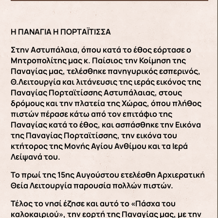
Η ΠΑΝΑΓΙΑ Η ΠΟΡΤΑΪΤΙΣΣΑ
Στην Αστυπάλαια, όπου κατά το έθος εόρτασε ο
Μητροπολίτης μας κ. Παίσιος την Κοίμηση της
Παναγίας μας, τελέσθηκε πανηγυρικός εσπερινός,
Θ.Λειτουργία και λιτάνευσις της ιεράς εικόνος της
Παναγίας Πορταϊτίσσης Αστυπάλαιας, στους
δρόμους και την πλατεία της Χώρας, όπου πλήθος
πιστών πέρασε κάτω από τον επιτάφιο της
Παναγίας κατά το έθος, και ασπάσθηκε την Εικόνα
της Παναγίας Πορταϊτίσσης, την εικόνα του
κτήτορος της Μονής Αγίου Ανθίμου και τα Ιερά
Λείψανά του.
Το πρωί της 15ης Αυγούστου ετελέσθη Αρχιερατική
Θεία Λειτουργία παρουσία πολλών πιστών.
Τέλος το νησί έζησε και αυτό το «Πάσχα του
καλοκαιριού», την εορτή της Παναγίας μας, με την