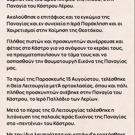
Παναγία του Κάστρου Λέρου.
Ακολούθησε ο επιτάφιος και τα εγκώμια της
Παναγίας και εν συνεχεία η Ιερά Παράκληση και οι
Χαιρετισμοί στην Κοίμηση της Θεοτόκου.
Πλήθος πιστών και προσκυνητών συνέρρευσε και
φέτος στο Κάστρο για να ανάψουν το κεράκι τους,
να πραγματοποιήσουν το τάμα τους και να
ασπασθούν την θαυματουργή Εικόνα της Παναγίας
μας.
Το πρωί της Παρασκευής 15 Αυγούστου, τελέσθηκε
η Θεία Λειτουργία μετΆ αρτοκλασίας, όπου και πάλι
πλήθος προσκυνητών ανέβηκε στην Παναγία του
Κάστρου, το Ιερό Παλλάδιο των Λερίων.
Μετά το πέρας της Θ.Λειτουργίας τελέσθηκε η
λιτάνευση της παλαιάς Ιεράς Εικόνος της Παναγίας
στα «πεντένια» του Κάστρου.
Με την ίδια λαμπρότητα και κατάνυξη εορτάσθηκε