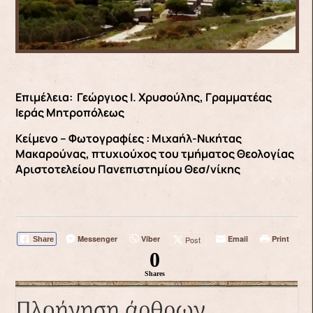
Επιμέλεια: Γεώργιος Ι. Χρυσούλης, Γραμματέας
Ιεράς Μητροπόλεως
Κείμενο – Φωτογραφίες : Μιχαήλ-Νικήτας
Μακαρούνας, πτυχιούχος του τμήματος Θεολογίας
Αριστοτελείου Πανεπιστημίου Θεσ/νίκης
Messenger
Viber
Email
Print
Post
Share
0
Shares
Πλοήγηση άρθρων