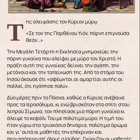
Της αλειψάσης τον Κύριον μύρῳ
«Σε τον της Παρθένου Υιόν, πόρνη επιγνούσα
θεόν…»
Την Μεγάλη Τετάρτη η Εκκλησία μνημονεύει την
πόρνη γυναίκα που αλείφει με μύρο τον Χριστό. Η
πράξη αυτή της γυναίκας δείχνει την αγάπη, την
μετάνοια και την ταπείνωσή της. Από το στόμα του
Ιησού άκουσε ότι «αφέωνται αι αμαρτίαι αυτής αι
πολλαί, ότι ηγάπησε πολύ».
Δύο μέρες πριν το Πάσχα, καθώς ο Κύριος ανέβαινε
προς τα Ιεροσόλυμα, κι ενώ βρισκόταν στο σπίτι στου
λεπρού Σίμωνα, τον πλησίασε μια πόρνη γυναίκα κι
άλειψε το κεφάλι Του με πολύτιμο μύρο. Η τιμή του
ήταν γύρω στα τριακόσια δηνάρια, πολύτιμο άρωμα
και γι’ αυτό οι μαθητές την επέκριναν και
περισσότερο απ’ όλους ο Ιούδας. Γνώριζαν οι μαθητές