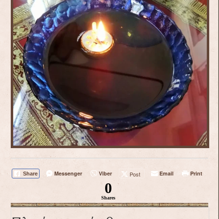
Messenger
Viber
Email
Print
Post
Share
0
Shares