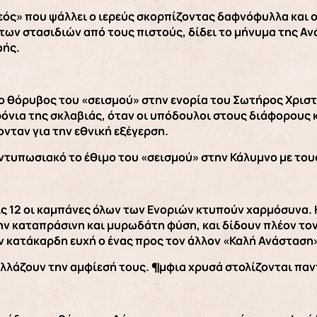
εός» που ψάλλει ο ιερεύς σκορπίζοντας δαφνόφυλλα και ο
των στασιδιών από τους πιστούς, δίδει το μήνυμα της Α
ωής.
 θόρυβος του «σεισμού» στην ενορία του Σωτήρος Χριστ
ρόνια της σκλαβιάς, όταν οι υπόδουλοι στους διάφορους κ
ονταν για την εθνική εξέγερση.
εντυπωσιακό το έθιμο του «σεισμού» στην Κάλυμνο με του
ις 12 οι καμπάνες όλων των Ενοριών κτυπούν χαρμόσυνα.
ην καταπράσινη και μυρωδάτη φύση, και δίδουν πλέον τον
ν κατάκαρδη ευχή ο ένας προς τον άλλον «Καλή Ανάσταση
αλλάζουν την αμφίεσή τους. ¶μφια χρυσά στολίζονται πα