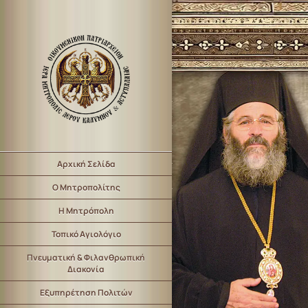
Αρχική Σελίδα
Ο Μητροπολίτης
Η Μητρόπολη
Τοπικό Αγιολόγιο
Πνευματική & Φιλανθρωπική
Διακονία
Εξυπηρέτηση Πολιτών