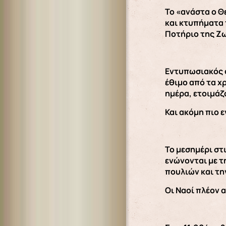
Το «ανάστα ο Θ
και κτυπήματα 
Ποτήριο της Ζ
Εντυπωσιακός ο
έθιμο από τα χ
ημέρα, ετοιμάζ
Και ακόμη πιο 
Το μεσημέρι στ
ενώνονται με τ
πουλιών και τη
Οι Ναοί πλέον 