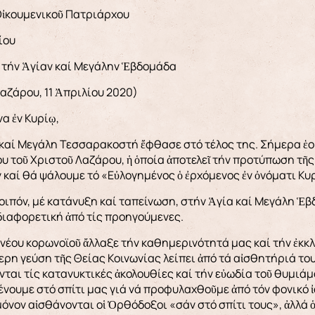
Οἰκουμενικοῦ Πατριάρχου
ίου
ἰς τήν Ἁγίαν καί Μεγάλην Ἑβδομάδα
αζάρου, 11 Ἀπριλίου 2020)
να ἐν Κυρίῳ,
 καί Μεγάλη Τεσσαρακοστή ἔφθασε στό τέλος της. Σήμερα ἑ
υ τοῦ Χριστοῦ Λαζάρου, ἡ ὁποία ἀποτελεῖ τήν προτύπωση τῆ
 καί θά ψάλουμε τό «Εὐλογημένος ὁ ἐρχόμενος ἐν ὀνόματι Κυρί
οιπόν, μέ κατάνυξη καί ταπείνωση, στήν Ἁγία καί Μεγάλη Ἑβ
ιαφορετική ἀπό τίς προηγούμενες.
νέου κορωνοϊοῦ ἄλλαξε τήν καθημερινότητά μας καί τήν ἐκκλ
ερη γεύση τῆς Θείας Κοινωνίας λείπει ἀπό τά αἰσθητήριά το
νται τίς κατανυκτικές ἀκολουθίες καί τήν εὐωδία τοῦ θυμιά
νουμε στό σπίτι μας γιά νά προφυλαχθοῦμε ἀπό τόν φονικό ἰό
μόνον αἰσθάνονται οἱ Ὀρθόδοξοι «σάν στό σπίτι τους», ἀλλά ὁ 