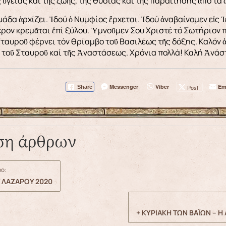
 ὑγείας καί τῆς ζωῆς, τῆς θυσίας καί τῆς παραίτησης ἀπό τά
δα ἀρχίζει. Ἰδού ὁ Νυμφίος ἔρχεται. Ἰδού ἀναβαίνομεν εἰς Ἱ
ον κρεμᾶται ἐπί ξύλου. Ὑμνοῦμεν Σου Χριστέ τό Σωτήριον 
ταυροῦ φέρνει τόν θρίαμβο τοῦ Βασιλέως τῆς δόξης. Καλόν 
 τοῦ Σταυροῦ καί τῆς Ἀναστάσεως. Χρόνια πολλά! Καλή Ἀνάσ
Messenger
Viber
Em
Post
Share
ση άρθρων
ο:
 ΛΑΖΑΡΟΥ 2020
+ ΚΥΡΙΑΚΗ ΤΩΝ ΒΑΪΩΝ – Η