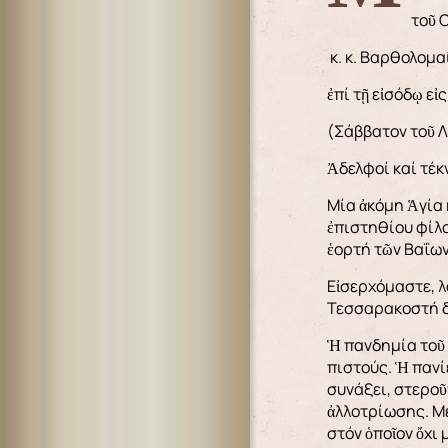
τοῦ 
κ. κ. Βαρθολομα
ἐπί τῇ εἰσόδῳ ε
(Σάββατον τοῦ Λ
Ἀδελφοί καί τέκ
Μία ἀκόμη Ἁγία
ἐπιστηθίου φίλο
ἑορτή τῶν Βαΐων
Εἰσερχόμαστε, λ
Τεσσαρακοστή δ
Ἡ πανδημία τοῦ 
πιστούς. Ἡ πανί
συνάξει, στεροῦ
ἀλλοτρίωσης. Μέ
στόν ὁποῖον ὄχι 