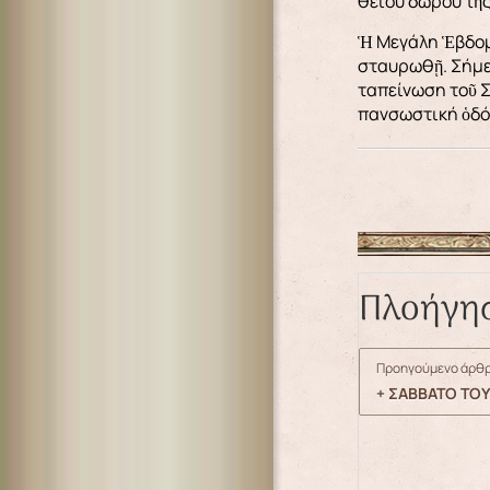
θείου δώρου τῆς
Ἡ Μεγάλη Ἑβδομά
σταυρωθῇ. Σήμερ
ταπείνωση τοῦ Σ
πανσωστική ὁδό
Πλοήγη
Προηγούμενο άρθρ
+ ΣΑΒΒΑΤΟ ΤΟΥ