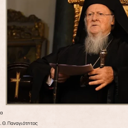
μα
Α. Θ. Παναγιότητος