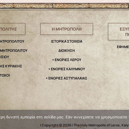
ΠΟΛΙΤΗΣ
Η ΜΗΤΡΟΠΟΛΗ
ΕΞΥ
Π
ΜΗΤΡΟΠΟΛΙΤΟΥ
IΣΤΟΡΙΚΑ ΣΤΟΙΧΕΙΑ
ΕΦΗΜΕ
. ΜΗΤΡΟΠΟΛΙΤΟΥ
ΔΙΟΙΚΗΣΗ
ΑΙΣΙΟΥ
+ ΕΝΟΡΙΕΣ ΛΕΡΟΥ
ΤΗΣ ΚΥΡΙΑΚΗΣ
+ ΕΝΟΡΙΕΣ ΚΑΛΥΜΝΟΥ
ΤΟΧΟΙ
+ ΕΝΟΡΙΕΣ ΑΣΤΥΠΑΛΑΙΑΣ
η δυνατή εμπειρία στη σελίδα μας. Εάν συνεχίσετε να χρησιμοποιείτε 
| Copyright © 2026 | The Holy Metropolis of Leros, Kal
Συμφωνώ
Όχι