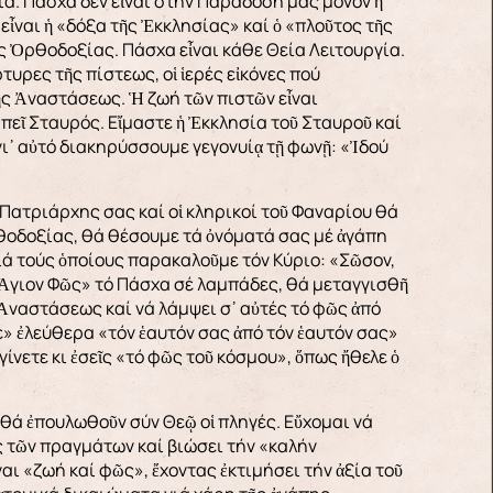
ια. Πάσχα δέν εἶναι στήν Παράδοσή μας μόνον ἡ
εἶναι ἡ «δόξα τῆς Ἐκκλησίας» καί ὁ «πλοῦτος τῆς
ῆς Ὀρθοδοξίας. Πάσχα εἶναι κάθε Θεία Λειτουργία.
τυρες τῆς πίστεως, οἱ ἱερές εἰκόνες πού
ς Ἀναστάσεως. Ἡ ζωή τῶν πιστῶν εἶναι
πεῖ Σταυρός. Εἴμαστε ἡ Ἐκκλησία τοῦ Σταυροῦ καί
ι᾿ αὐτό διακηρύσσουμε γεγονυίᾳ τῇ φωνῇ: «Ἰδού
 Πατριάρχης σας καί οἱ κληρικοί τοῦ Φαναρίου θά
θοδοξίας, θά θέσουμε τά ὀνόματά σας μέ ἀγάπη
γιά τούς ὁποίους παρακαλοῦμε τόν Κύριο: «Σῶσον,
 «Ἅγιον Φῶς» τό Πάσχα σέ λαμπάδες, θά μεταγγισθῆ
 Ἀναστάσεως καί νά λάμψει σ᾽ αὐτές τό φῶς ἀπό
» ἐλεύθερα «τόν ἑαυτόν σας ἀπό τόν ἑαυτόν σας»
ίνετε κι ἐσεῖς «τό φῶς τοῦ κόσμου», ὅπως ἤθελε ὁ
 θά ἐπουλωθοῦν σύν Θεῷ οἱ πληγές. Εὔχομαι νά
ς τῶν πραγμάτων καί βιώσει τήν «καλήν
αι «ζωή καί φῶς», ἔχοντας ἐκτιμήσει τήν ἀξία τοῦ