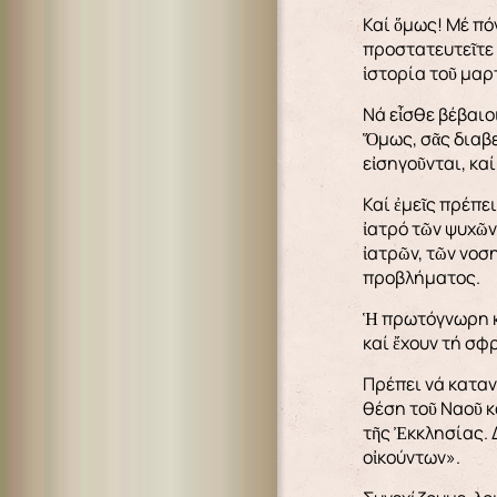
Καί ὅμως! Μέ πό
προστατευτεῖτε 
ἱστορία τοῦ μα
Νά εἶσθε βέβαιοι
Ὅμως, σᾶς διαβεβ
εἰσηγοῦνται, κα
Καί ἐμεῖς πρέπε
ἰατρό τῶν ψυχῶν
ἰατρῶν, τῶν νοσ
προβλήματος.
Ἡ πρωτόγνωρη κρ
καί ἔχουν τή σφ
Πρέπει νά καταν
θέση τοῦ Ναοῦ κ
τῆς Ἐκκλησίας. 
οἰκούντων».