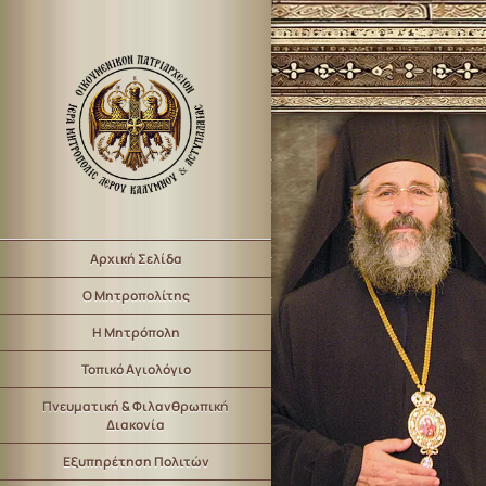
Αρχική Σελίδα
Ο Μητροπολίτης
Η Μητρόπολη
Τοπικό Αγιολόγιο
Πνευματική & Φιλανθρωπική
Διακονία
Εξυπηρέτηση Πολιτών