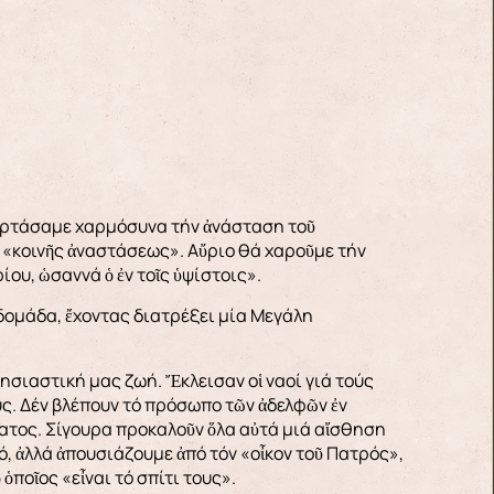
ορτάσαμε χαρμόσυνα τήν ἀνάσταση τοῦ
ς «κοινῆς ἀναστάσεως». Αὔριο θά χαροῦμε τήν
ου, ὡσαννά ὁ ἐν τοῖς ὑψίστοις».
δομάδα, ἔχοντας διατρέξει μία Μεγάλη
ησιαστική μας ζωή. Ἔκλεισαν οἱ ναοί γιά τούς
υς. Δέν βλέπουν τό πρόσωπο τῶν ἀδελφῶν ἐν
ματος. Σίγουρα προκαλοῦν ὅλα αὐτά μιά αἴσθηση
, ἀλλά ἀπουσιάζουμε ἀπό τόν «οἶκον τοῦ Πατρός»,
ὁποῖος «εἶναι τό σπίτι τους».