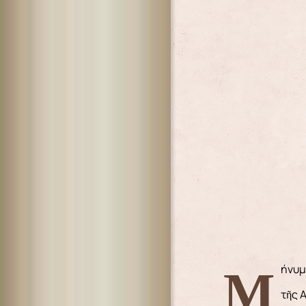
Μήνυ
τῆς 