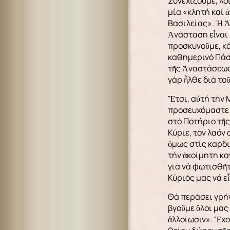
Συνεχίζουμε, λο
μία «κλητή καί 
Βασιλείας». Ἡ Ἀ
Ἀνάσταση εἶναι κ
προσκυνοῦμε, κ
καθημερινό Πάσχ
τῆς Ἀναστάσεως.
γάρ ἦλθε διά το
Ἔτσι, αὐτή τήν 
προσευχόμαστε 
στό Ποτήριο τῆς
Κύριε, τόν λαόν
ὅμως στίς καρδι
τήν ἀκοίμητη κα
γιά νά φωτισθῆτ
Κύριός μας νά εἶ
Θά περάσει γρήγ
βγοῦμε ὅλοι μας
ἀλλοίωσιν». Ἔχο