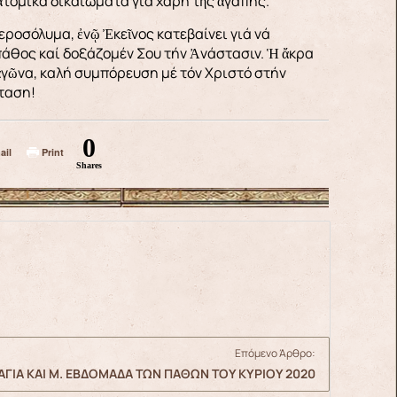
 ἀτομικά δικαιώματα γιά χάρη τῆς ἀγάπης.
εροσόλυμα, ἐνῷ Ἐκεῖνος κατεβαίνει γιά νά
πάθος καί δοξάζομέν Σου τήν Ἀνάστασιν. Ἡ ἄκρα
ἀγῶνα, καλή συμπόρευση μέ τόν Χριστό στήν
ταση!
0
ail
Print
Shares
Επόμενο Άρθρο:
 ΑΓΙΑ ΚΑΙ Μ. ΕΒΔΟΜΑΔΑ ΤΩΝ ΠΑΘΩΝ ΤΟΥ ΚΥΡΙΟΥ 2020