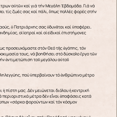
τρων αὐτῶν καί γιά τήν Μεγάλη Ἑβδομάδα. Γιά νά
ει τίς ζωές σας καί πάλι, ὅπως πολλές φορές στήν
 Ναούς, ὁ Πατριάρχης σας ὀδυνᾶται καί ὑποφέρει.
δημίας, οἱ ἰατροί καί οἱ εἰδικοί ἐπιστήμονες
ίως προσευχόμαστε στόν Θεό τῆς ἀγάπης, τόν
δοκιμασία τους, νά βοηθήσει στό δύσκολο ἔργο τῶν
τήν ἀντιμετώπιση τοῦ μεγάλου αὐτοῦ
λληλεγγύης, πού ὑπερβαίνουν τό ἀνθρώπινο μέτρο
 ἡ πίστη μας. Δέν μειώνεται διόλου ἡ κεντρική
ά περιοριστικά μέτρα δέν εἶναι ἀποφάσεις κατά
ρώπων «σάρκα φορούντων καί τόν κόσμον