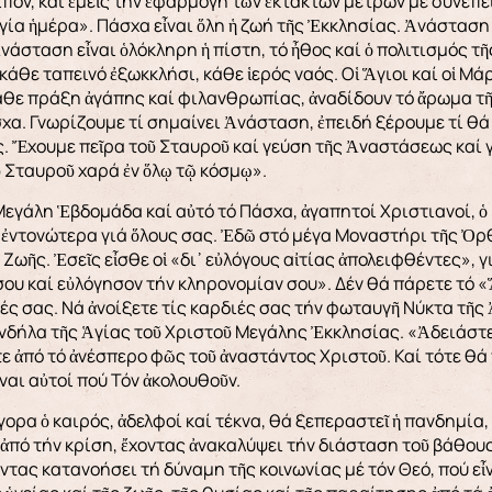
ιπόν, καί ἐμεῖς τήν ἐφαρμογή τῶν ἐκτάκτων μέτρων μέ συνέπε
ἁγία ἡμέρα». Πάσχα εἶναι ὅλη ἡ ζωή τῆς Ἐκκλησίας. Ἀνάσταση 
νάσταση εἶναι ὁλόκληρη ἡ πίστη, τό ἦθος καί ὁ πολιτισμός τ
άθε ταπεινό ἐξωκκλήσι, κάθε ἱερός ναός. Οἱ Ἅγιοι καί οἱ Μάρ
άθε πράξη ἀγάπης καί φιλανθρωπίας, ἀναδίδουν τό ἄρωμα τῆ
α. Γνωρίζουμε τί σημαίνει Ἀνάσταση, ἐπειδή ξέρουμε τί θά 
 Ἔχουμε πεῖρα τοῦ Σταυροῦ καί γεύση τῆς Ἀναστάσεως καί γ
ῦ Σταυροῦ χαρά ἐν ὅλῳ τῷ κόσμῳ».
Μεγάλη Ἑβδομάδα καί αὐτό τό Πάσχα, ἀγαπητοί Χριστιανοί, ὁ
ἐντονώτερα γιά ὅλους σας. Ἐδῶ στό μέγα Μοναστήρι τῆς Ὀρ
 Ζωῆς. Ἐσεῖς εἶσθε οἱ «δι᾿ εὐλόγους αἰτίας ἀπολειφθέντες», 
 σου καί εὐλόγησον τήν κληρονομίαν σου». Δέν θά πάρετε τό
ές σας. Νά ἀνοίξετε τίς καρδιές σας τήν φωταυγῆ Νύκτα τῆς
νδήλα τῆς Ἁγίας τοῦ Χριστοῦ Μεγάλης Ἐκκλησίας. «Ἀδειάστε
ε ἀπό τό ἀνέσπερο φῶς τοῦ ἀναστάντος Χριστοῦ. Καί τότε θά γ
ναι αὐτοί πού Τόν ἀκολουθοῦν.
ορα ὁ καιρός, ἀδελφοί καί τέκνα, θά ξεπεραστεῖ ἡ πανδημία,
 ἀπό τήν κρίση, ἔχοντας ἀνακαλύψει τήν διάσταση τοῦ βάθου
ντας κατανοήσει τή δύναμη τῆς κοινωνίας μέ τόν Θεό, πού εἶν