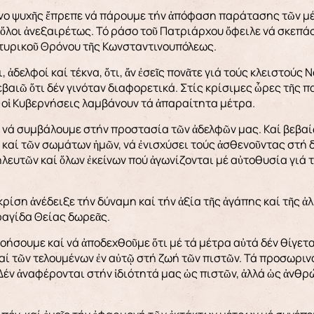
νο ψυχῆς ἔπρεπε νά πάρουμε τήν ἀπόφαση παράτασης τῶν μέ
ὅλοι ἀνεξαιρέτως. Τό ράσο τοῦ Πατριάρχου ὄφειλε νά σκεπάσ
ρτυρικοῦ Θρόνου τῆς Κωνσταντινουπόλεως.
, ἀδελφοί καί τέκνα, ὅτι, ἄν ἐσεῖς πονᾶτε γιά τούς κλειστούς
αιῶ ὅτι δέν γινόταν διαφορετικά. Στίς κρίσιμες ὧρες τῆς παν
ί οἱ Κυβερνήσεις λαμβάνουν τά ἀπαραίτητα μέτρα.
ι νά συμβάλουμε στήν προστασία τῶν ἀδελφῶν μας. Καί βεβα
 καί τῶν σωμάτων ἡμῶν, νά ἐνισχύσει τούς ἀσθενοῦντας στή 
ηλευτῶν καί ὅλων ἐκείνων πού ἀγωνίζονται μέ αὐτοθυσία γιά 
ίση ἀνέδειξε τήν δύναμη καί τήν ἀξία τῆς ἀγάπης καί τῆς ἀ
ραγίδα Θείας δωρεᾶς.
οήσουμε καί νά ἀποδεχθοῦμε ὅτι μέ τά μέτρα αὐτά δέν θίγεται
αί τῶν τελουμένων ἐν αὐτῷ στή ζωή τῶν πιστῶν. Τά προσωριν
Δέν ἀναφέρονται στήν ἰδιότητά μας ὡς πιστῶν, ἀλλά ὡς ἀνθ