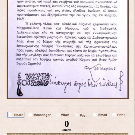
Messenger
Viber
Email
Print
Post
Share
0
Shares