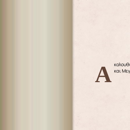
Ακολουθεί νέο Ανακοινωθέν του Οικουμενικού Πατριαρχείου και της καθ’ ημάς Ιεράς Μητροπόλεως, εν όψει της Αγίας
και Με