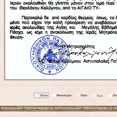
Messenger
Viber
Em
Post
Share