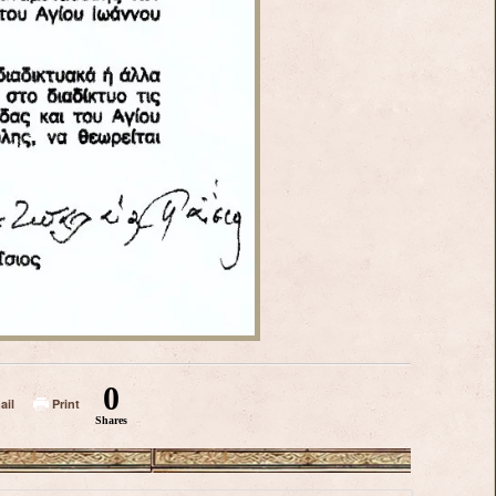
0
ail
Print
Shares