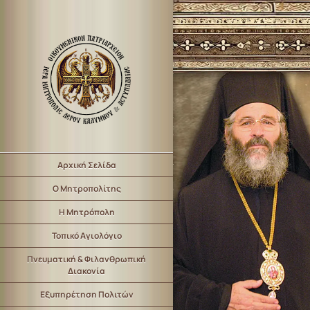
Αρχική Σελίδα
Ο Μητροπολίτης
Η Μητρόπολη
Τοπικό Αγιολόγιο
Πνευματική & Φιλανθρωπική
Διακονία
Εξυπηρέτηση Πολιτών