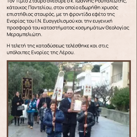
Τον Τίμιο Σταυρό ανέσυρε ο κ. Ιωάννης Ρουπαλιώτης,
κάτοικος Παντελίου, στον οποίο εδωρήθη χρυσός
επιστήθιος σταυρός, με τη φροντίδα εφέτο της
Ενορίας του Ι.Ν. Ευαγγελισμού και την ευγενική
προσφορά του καταστήματος κοσμημάτων Θεολογίας
Μεραμπελιώτη.
Η τελετή της καταδύσεως τελέσθηκε και στις
υπόλοιπες Ενορίες της Λέρου.