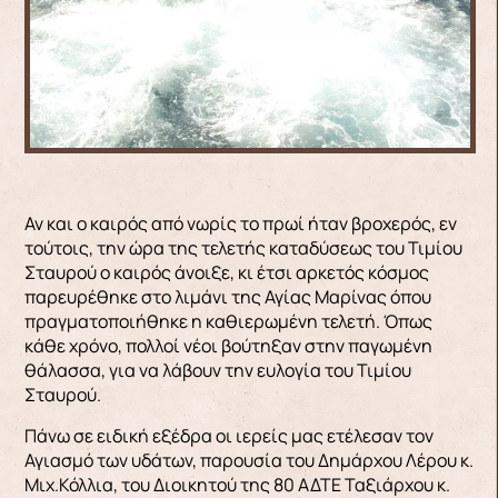
Αν και ο καιρός από νωρίς το πρωί ήταν βροχερός, εν
τούτοις, την ώρα της τελετής καταδύσεως του Τιμίου
Σταυρού ο καιρός άνοιξε, κι έτσι αρκετός κόσμος
παρευρέθηκε στο λιμάνι της Αγίας Μαρίνας όπου
πραγματοποιήθηκε η καθιερωμένη τελετή. Όπως
κάθε χρόνο, πολλοί νέοι βούτηξαν στην παγωμένη
θάλασσα, για να λάβουν την ευλογία του Τιμίου
Σταυρού.
Πάνω σε ειδική εξέδρα οι ιερείς μας ετέλεσαν τον
Αγιασμό των υδάτων, παρουσία του Δημάρχου Λέρου κ.
Μιχ.Κόλλια, του Διοικητού της 80 ΑΔΤΕ Ταξιάρχου κ.