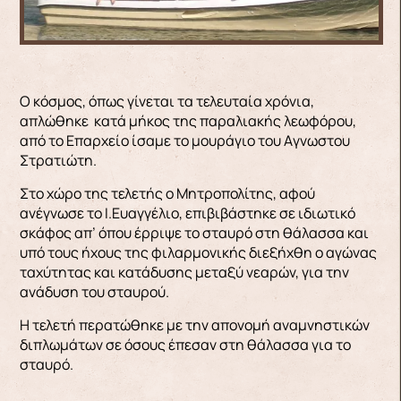
Ο κόσμος, όπως γίνεται τα τελευταία χρόνια,
απλώθηκε κατά μήκος της παραλιακής λεωφόρου,
από το Επαρχείο ίσαμε το μουράγιο του Aγνωστου
Στρατιώτη.
Στο χώρο της τελετής ο Μητροπολίτης, αφού
ανέγνωσε το Ι.Ευαγγέλιο, επιβιβάστηκε σε ιδιωτικό
σκάφος απ’ όπου έρριψε το σταυρό στη θάλασσα και
υπό τους ήχους της φιλαρμονικής διεξήχθη ο αγώνας
ταχύτητας και κατάδυσης μεταξύ νεαρών, για την
ανάδυση του σταυρού.
Η τελετή περατώθηκε με την απονομή αναμνηστικών
διπλωμάτων σε όσους έπεσαν στη θάλασσα για το
σταυρό.