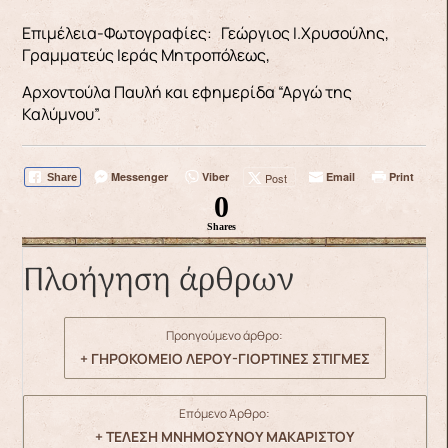
Επιμέλεια-Φωτογραφίες: Γεώργιος Ι.Χρυσούλης,
Γραμματεύς Ιεράς Μητροπόλεως,
Αρχοντούλα Παυλή και εφημερίδα “Αργώ της
Καλύμνου”.
Messenger
Viber
Email
Print
Post
Share
0
Shares
Πλοήγηση άρθρων
Προηγούμενο άρθρο:
+ ΓΗΡΟΚΟΜΕΙΟ ΛΕΡΟΥ-ΓΙΟΡΤΙΝΕΣ ΣΤΙΓΜΕΣ
Επόμενο Άρθρο:
+ ΤΕΛΕΣΗ ΜΝΗΜΟΣΥΝΟΥ ΜΑΚΑΡΙΣΤΟΥ