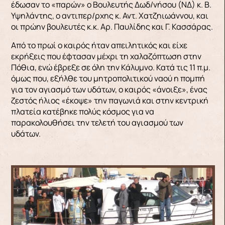
έδωσαν το «παρών» ο Βουλευτής Δωδ/νήσου (ΝΔ) κ. Β.
Υψηλάντης, ο αντιπερ/ρχης κ. Αντ. Χατζηιωάννου, και
οι πρώην βουλευτές κ.κ. Αρ. Παυλίδης και Γ. Κασσάρας.
Από το πρωί ο καιρός ήταν απειλητικός και είχε
εκρήξεις που έφτασαν μέχρι τη χαλαζόπτωση στην
Πόθια, ενώ έβρεξε σε όλη την Κάλυμνο. Κατά τις 11 π.μ.
όμως που, εξήλθε του μητροπολιτικού ναού η πομπή
για τον αγιασμό των υδάτων, ο καιρός «άνοιξε», ένας
ζεστός ήλιος «έκοψε» την παγωνιά και στην κεντρική
πλατεία κατέβηκε πολύς κόσμος για να
παρακολουθήσει την τελετή του αγιασμού των
υδάτων.