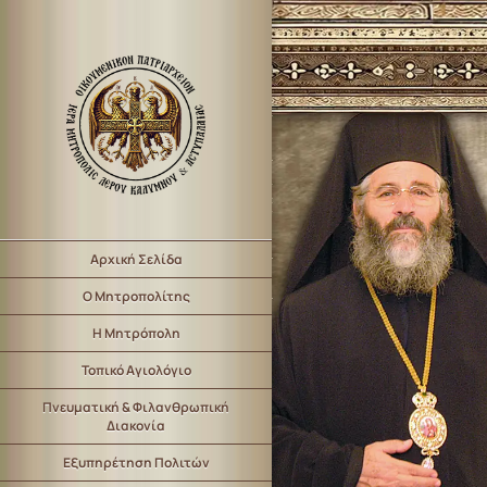
Αρχική Σελίδα
Ο Μητροπολίτης
Η Μητρόπολη
Τοπικό Αγιολόγιο
Πνευματική & Φιλανθρωπική
Διακονία
Εξυπηρέτηση Πολιτών