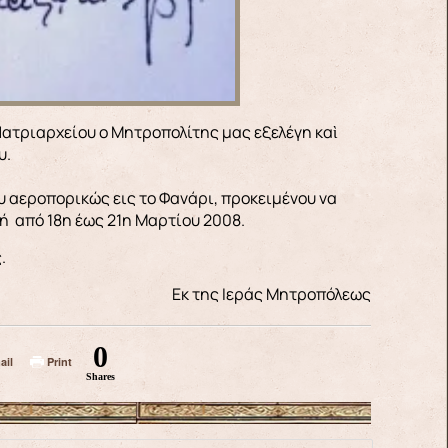
υ.
 αεροπορικώς εις το Φανάρι, προκειμένου να
 από 18η έως 21η Μαρτίου 2008.
.
Εκ της Ιεράς Μητροπόλεως
0
ail
Print
Shares