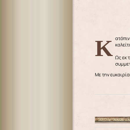
Κατόπιν αποφάσεως της Αγίας καὶ Ιεράς Συνόδου του Οικουμενικού Πατριαρχείου ο Μητροπολίτης μας εξελέγη καὶ
καλείτ
Ως εκ 
συμμετ
Με την ευκαιρία