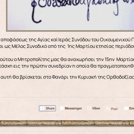
αι ως Μέλος Συνοδικό από της 1ης Μαρτίου ετησίας περιόδο
τούτου ο Μητροπολίτης μας θα αναχωρήσει την 15ην Μαρτίου
άσχη εις την πρώτην συνεδρίαν η οποία θα πραγματοποιηθή
 αυτή θα βρίσκεται στο Φανάρι την Κυριακή της Ορθοδοξίας
Messenger
Viber
Em
Post
Share