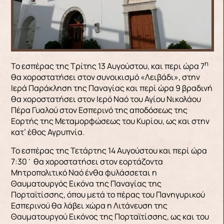
η
Το εσπέρας της Τρίτης 13 Αυγούστου, και περι ώρα 7
θα χοροστατήσει στον συνοικισμό «Λειβάδι», στην
Ιερά Παράκληση της Παναγίας και περί ώρα 9 βραδινή
θα χοροστατήσει στον Ιερό Ναό του Αγίου Νικολάου
Πέρα Γυαλού στον Εσπερινό της αποδόσεως της
Εορτής της Μεταμορφώσεως του Κυρίου, ως και στην
κατ’ έθος Αγρυπνία.
Το εσπέρας της Τετάρτης 14 Αυγούστου και περί ώρα
7:30΄ θα χοροστατήσει στον εορτάζοντα
Μητροπολιτικό Ναό ένθα φυλάσσεται η
Θαυματουργός Εικόνα της Παναγίας της
Πορταϊτίσσης, όπου μετά το πέρας του Πανηγυρικού
Εσπερινού θα λάβει χώρα η Λιτάνευση της
Θαυματουργού Εικόνος της Πορταϊτίσσης, ως και του