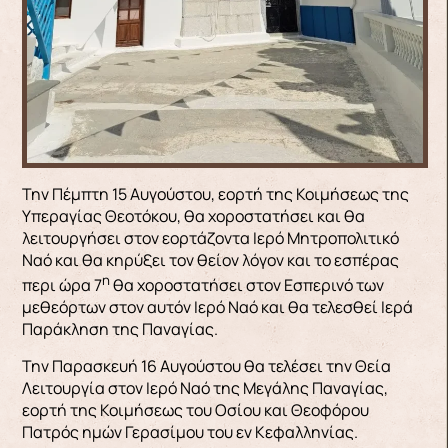
Την Πέμπτη 15 Αυγούστου, εορτή της Κοιμήσεως της
Υπεραγίας Θεοτόκου, θα χοροστατήσει και θα
λειτουργήσει στον εορτάζοντα Ιερό Μητροπολιτικό
Ναό και θα κηρύξει τον θείον λόγον και το εσπέρας
η
περι ώρα 7
θα χοροστατήσει στον Εσπερινό των
μεθεόρτων στον αυτόν Ιερό Ναό και θα τελεσθεί Ιερά
Παράκληση της Παναγίας.
Την Παρασκευή 16 Αυγούστου θα τελέσει την Θεία
Λειτουργία στον Ιερό Ναό της Μεγάλης Παναγίας,
εορτή της Κοιμήσεως του Οσίου και Θεοφόρου
Πατρός ημών Γερασίμου του εν Κεφαλληνίας.