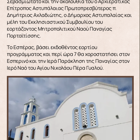
Σεβασμιώτατο και την ακολουθία του ο Αρχιερατικός
Επίτροπος Αστυπάλαιας Πρωτοπρεσβύτερος π.
Δημήτριος Αχλαδιώτης, ο Δήμαρχος Αστυπαλαίας και
μέλη του Εκκλησιαστικού Συμβουλίου του
εορτάζοντος Μητροπολιτικού Ναού Παναγίας
Πορταϊτίσσης.
Το Εσπέρας, βάσει εκδοθέντος εορτίου
προγράμματος και περί ώρα 7 θα χοροστατήσει στον
Εσπερινό και την Ιερά Παράκληση της Παναγίας στον
Ιερό Ναό του Αγίου Νικολάου Πέρα Γυαλού.