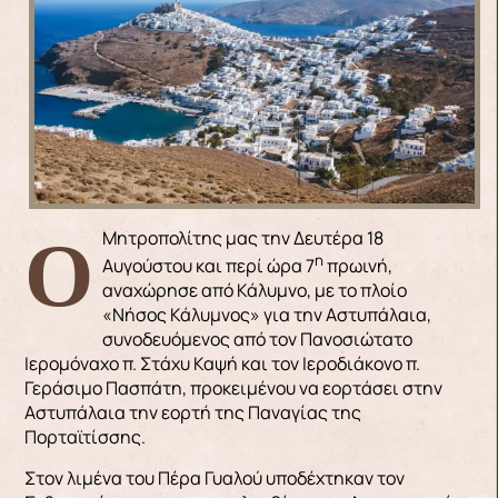
Ο Μητροπολίτης μας την Δευτέρα 18
η
Αυγούστου και περί ώρα 7
πρωινή,
αναχώρησε από Κάλυμνο, με το πλοίο
«Νήσος Κάλυμνος» για την Αστυπάλαια,
συνοδευόμενος από τον Πανοσιώτατο
Ιερομόναχο π. Στάχυ Καψή και τον Ιεροδιάκονο π.
Γεράσιμο Πασπάτη, προκειμένου να εορτάσει στην
Αστυπάλαια την εορτή της Παναγίας της
Πορταϊτίσσης.
Στον λιμένα του Πέρα Γυαλού υποδέχτηκαν τον