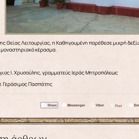
της Θείας Λειτουργίας, η Καθηγουμένη παρέθεσε μικρή δεξ
 μοναστηριακό κέρασμα.
ργιος Ι. Χρυσούλης, γραμματεύς Ιεράς Μητροπόλεως
. Γεράσιμος Πασπάτης
Messenger
Viber
Em
Post
Share