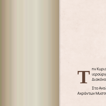
Την Κυριακή 29 Δεκεμβρίου 2024 (Κυριακή μετά την Χριστού Γέννηση), ο Σεβασμιώτατος Μητροπολίτης μας κ. Παΐσιος,
ιερούργ
Διακόνο
Στο Ανα
Αχράντων Μυστη