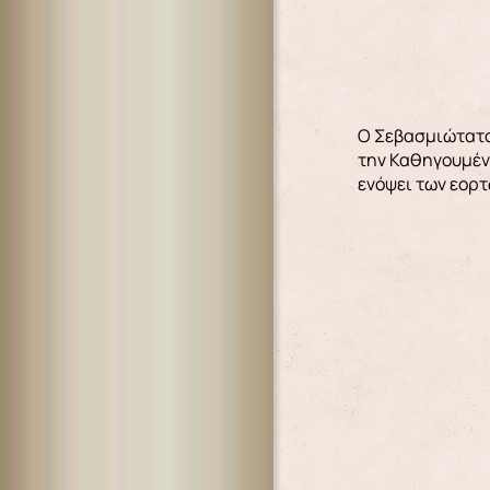
Ο Σεβασμιώτατος
την Καθηγουμένη
ενόψει των εορτ