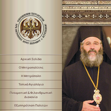
Αρχική Σελίδα
Ο Μητροπολίτης
Η Μητρόπολη
Τοπικό Αγιολόγιο
Πνευματική & Φιλανθρωπική
Διακονία
Εξυπηρέτηση Πολιτών