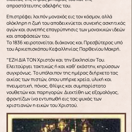
απροστάτευτης αδελφής του.
Επιστρέφει λοιπόν μοναχός εις τον κόσμον, αλλά
ολόκληρη η ζωή του αποδεικνύεται συνεχής ασκητικός
αγών και συνεπής επαγρύπνησις των μοναχικών ιδεών
και αποφάσεών του.
Το 1836 χειροτονείται διάκονος και Πρεσβύτερος υπό
του Αρχιεπισκόπου Κεφαλληνίας Παρθενίου Μακρή.
“ΈΖΗ ΔΙΑ ΤΟΝ Χριστόν και την Εκκλησίαν Του.
Ελειτούργει τακτικώς ή και καθ’ εκάστην, κηρύσσων
συγχρόνως. Το υπόλοιπον της ημέρας διήρχετο τας
οικίας των πιστών, όπου υπήρχε χρεία, υλική και
πνευματική, πόνος, θλίψις και συμπαρίστατο
νουθετών και παρηγορών. Διεκτίθη ως εξομολόγος,
φροντίζων ίνα εντυπωθή εις τας ψυχάς των
χριστιανών η εικών του Χριστού.