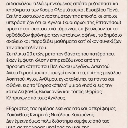
διδασκάλου, αλλά εμπνεόμενος από τα ριζοσπαστικά
κηρύγματα των Κοσμά Φλαμιάτου και Ευσεβίου Πανά,
Εκκλησιαστικών αναστημάτων της εποχής, οι οποίοι
υπεράσπιζον ότι οι Aγγλοι (κυρίαρχοι της Επτανήσου)
προστάται, ουσιαστικά τύραννοι, επιβουλεύονται το
ορθόδοξον φρόνημα των κατοίκων, αφήνει το δημόσιο
σχολείο και παραδίδει μαθήματα κατ’ οίκον συνεχίζων
την αποστολήν του.
Σε ηλικία 20 ετών, μετά τον θάνατο του πατέρα του,
έχων έμφυτη κλίσην επηρεαζόμενος από την
προσωπικότητα του Πολιούχου μεγάλου Ασκητού,
Αγίου Γερασίμου και του γείτονός του, επίσης μεγάλου
Ασκητού, Αγίου Ανθίμου, εγκαταλείπει τα πάντα και
φθάνει εις το “ξηροσκόπελο” μικρό νησάκι εις την
κάτω Λειβαθώ, Βλαχερνών και τόπος εξορίας
Κληρικών από τους Aγγλους.
Εξόριστος τας ημέρας εκείνας ήτο και ο περίφημος
Ζακύνθιος Κληρικός Νικόλαος Καντούνης.
Δεν έμεινε όμως πολύ διάστημα καμφείς από τας
ικεσίας της χήρας μητέρας του και της