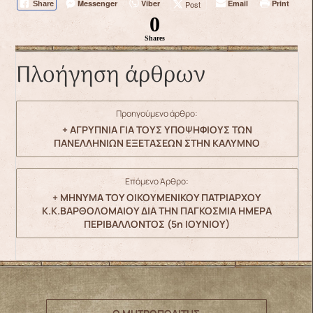
Messenger
Viber
Email
Print
Post
Share
0
Shares
Πλοήγηση άρθρων
Προηγούμενο άρθρο:
+ ΑΓΡΥΠΝΙΑ ΓΙΑ ΤΟΥΣ ΥΠΟΨΗΦΙΟΥΣ ΤΩΝ
ΠΑΝΕΛΛΗΝΙΩΝ ΕΞΕΤΑΣΕΩΝ ΣΤΗΝ ΚΑΛΥΜΝΟ
Επόμενο Άρθρο:
+ ΜΗΝΥΜΑ ΤΟΥ ΟΙΚΟΥΜΕΝΙΚΟΥ ΠΑΤΡΙΑΡΧΟΥ
Κ.Κ.ΒΑΡΘΟΛΟΜΑΙΟΥ ΔΙΑ ΤΗΝ ΠΑΓΚΟΣΜΙΑ ΗΜΕΡΑ
ΠΕΡΙΒΑΛΛΟΝΤΟΣ (5η ΙΟΥΝΙΟΥ)