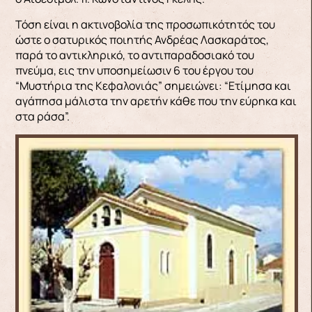
Τόση είναι η ακτινοβολία της προσωπικότητός του
ώστε ο σατυρικός ποιητής Ανδρέας Λασκαράτος,
παρά το αντικληρικό, το αντιπαραδοσιακό του
πνεύμα, εις την υποσημείωσιν 6 του έργου του
“Μυστήρια της Κεφαλονιάς” σημειώνει: “Ετίμησα και
αγάπησα μάλιστα την αρετήν κάθε που την εύρηκα και
στα ράσα”.