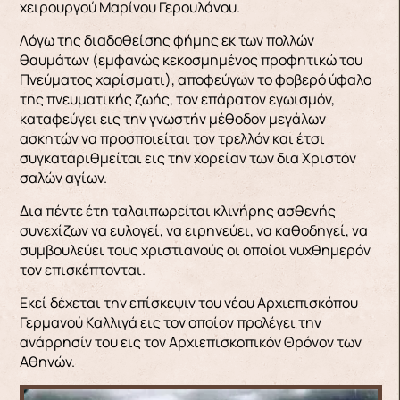
χειρουργού Μαρίνου Γερουλάνου.
Λόγω της διαδοθείσης φήμης εκ των πολλών
θαυμάτων (εμφανώς κεκοσμημένος προφητικώ του
Πνεύματος χαρίσματι), αποφεύγων το φοβερό ύφαλο
της πνευματικής ζωής, τον επάρατον εγωισμόν,
καταφεύγει εις την γνωστήν μέθοδον μεγάλων
ασκητών να προσποιείται τον τρελλόν και έτσι
συγκαταριθμείται εις την χορείαν των δια Χριστόν
σαλών αγίων.
Δια πέντε έτη ταλαιπωρείται κλινήρης ασθενής
συνεχίζων να ευλογεί, να ειρηνεύει, να καθοδηγεί, να
συμβουλεύει τους χριστιανούς οι οποίοι νυχθημερόν
τον επισκέπτονται.
Εκεί δέχεται την επίσκεψιν του νέου Αρχιεπισκόπου
Γερμανού Καλλιγά εις τον οποίον προλέγει την
ανάρρησίν του εις τον Αρχιεπισκοπικόν Θρόνον των
Αθηνών.