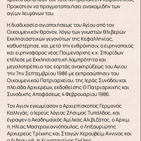
Προκόπιον να πραγματοποιήσει ανακομιδήν των
αγίων λειψάνων του.
Η διαδικασία αγιοποιήσεως του Αγίου από τον
Οικουμενικόν θρόνον, λόγω των γνωστών θλιβερών
Εκκλησιαστικών γεγονότων της Κεφαλληνίας,
καθυστέρησε, και μετά την ενθρόνησιν, ο ειρηνοποιός
και ειρηνοφόρος νέος Ποιμενάρχης κ.κ. Σπυρίδων
ετέλεσε με Εκκλησιαστική λαμπρότητα και
μεγαλοπρέπεια τας εορτάς ανακηρύξεως του Αγίου
την 7ην Σεπτεμβρίου 1986 με εκπροσώπησιν του
Οικουμενικού Πατριαρχείου, της Ιεράς Συνόδου και
πλειάδα Αρχιερέων, εκδοθείσης Θ Πατριαρχικής και
Συνοδικής Αποφάσεως 4 Φεβρουαρίου 1986.
Τον Aγιον εγκωμίασαν ο Αρχιεπίσκοπος Γερμανός
Καλλιγάς, ο Ιερεύς λόγιος Ζήσιμος Τυπάλδος, και
έγραψεν ο Ακαδημαϊκός Αμίλκας Αλιβιζάτος, ο Αρχιμ.
π. Ηλίας Μαστρογιαννόπουλος, ο Ληξουριώτης
Αρχιερεύς Τρίκκης και Σταγών Χερουβείμ Aννινος και
ο Αιδεσιμολ. π. Κωνσταντίνος Γκέλης.