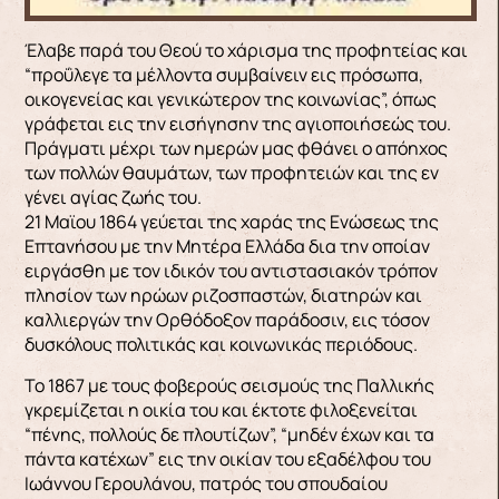
Έλαβε παρά του Θεού το χάρισμα της προφητείας και
“προΰλεγε τα μέλλοντα συμβαίνειν εις πρόσωπα,
οικογενείας και γενικώτερον της κοινωνίας”, όπως
γράφεται εις την εισήγησην της αγιοποιήσεώς του.
Πράγματι μέχρι των ημερών μας φθάνει ο απόηχος
των πολλών θαυμάτων, των προφητειών και της εν
γένει αγίας ζωής του.
21 Μαϊου 1864 γεύεται της χαράς της Ενώσεως της
Επτανήσου με την Μητέρα Ελλάδα δια την οποίαν
ειργάσθη με τον ιδικόν του αντιστασιακόν τρόπον
πλησίον των ηρώων ριζοσπαστών, διατηρών και
καλλιεργών την Ορθόδοξον παράδοσιν, εις τόσον
δυσκόλους πολιτικάς και κοινωνικάς περιόδους.
Το 1867 με τους φοβερούς σεισμούς της Παλλικής
γκρεμίζεται η οικία του και έκτοτε φιλοξενείται
“πένης, πολλούς δε πλουτίζων”, “μηδέν έχων και τα
πάντα κατέχων” εις την οικίαν του εξαδέλφου του
Ιωάννου Γερουλάνου, πατρός του σπουδαίου