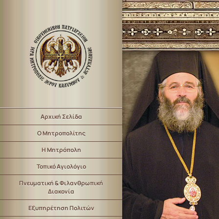
Αρχική Σελίδα
Ο Μητροπολίτης
Η Μητρόπολη
Τοπικό Αγιολόγιο
Πνευματική & Φιλανθρωπική
Διακονία
Εξυπηρέτηση Πολιτών