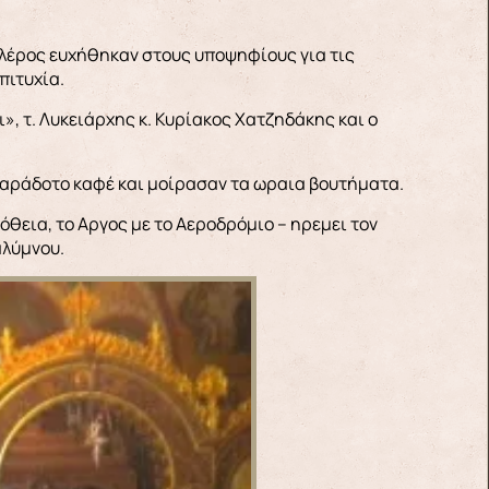
καλέρος ευχήθηκαν στους υποψηφίους για τις
πιτυχία.
, τ. Λυκειάρχης κ. Κυρίακος Χατζηδάκης και ο
οπαράδοτο καφέ και μοίρασαν τα ωραια βουτήματα.
όθεια, το Aργος με το Αεροδρόμιο – ηρεμει τον
αλύμνου.