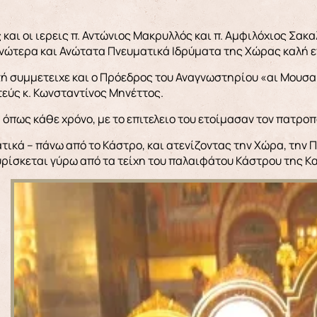
και οι ιερεις π. Αντώνιος Μακρυλλός και π. Αμφιλόχιος Σα
νώτερα και Ανώτατα Πνευματικά Ιδρύματα της Χώρας καλή ε
ή συμμετειχε και ο Πρόεδρος του Αναγνωστηρίου «αι Μουσαι»
εύς κ. Κωνσταντίνος Μηνέττος.
, όπως κάθε χρόνο, με το επιτελειο του ετοίμασαν τον πατρ
τικά – πάνω από το Κάστρο, και ατενίζοντας την Χώρα, την Π
ρίσκεται γύρω από τα τείχη του παλαιφάτου Κάστρου της Κ