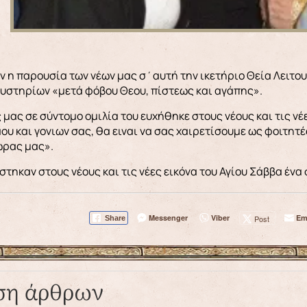
ν η παρουσία των νέων μας σ΄αυτή την ικετήριο Θεία Λειτο
υστηρίων «μετά φόβου Θεου, πίστεως και αγάπης».
μας σε σύντομο ομιλία του ευχήθηκε στους νέους και τις νέε
αου και γονιων σας, θα ειναι να σας χαιρετίσουμε ως φοιτητ
ώρας μας».
στηκαν στους νέους και τις νέες εικόνα του Αγίου Σάββα ένα
Messenger
Viber
Em
Post
Share
ση άρθρων