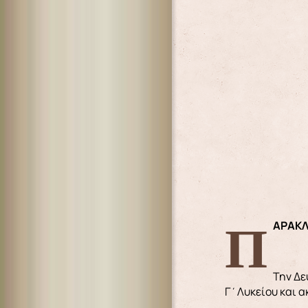
ΠΑΡΑΚ
Την Δε
Γ΄Λυκείου και α