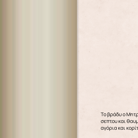
Το βράδυ ο Μητρ
σεπτου και θαυ
αγόρια και κορ