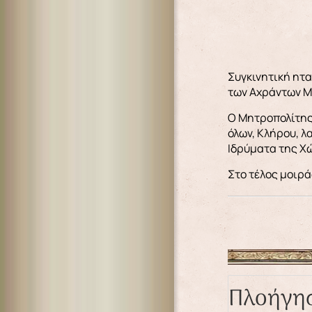
Συγκινητική ητα
των Αχράντων Μ
Ο Μητροπολίτης 
όλων, Κλήρου, λ
Ιδρύματα της Χ
Στο τέλος μοιρά
Πλοήγη