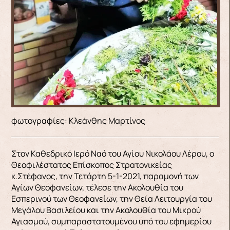
φωτογραφίες: Κλεάνθης Μαρτίνος
Στον Καθεδρικό Ιερό Ναό του Αγίου Νικολάου Λέρου, ο
Θεοφιλέστατος Επίσκοπος Στρατονικείας
κ.Στέφανος, την Τετάρτη 5-1-2021, παραμονή των
Αγίων Θεοφανείων, τέλεσε την Ακολουθία του
Εσπερινού των Θεοφανείων, την Θεία Λειτουργία του
Μεγάλου Βασιλείου και την Ακολουθία του Μικρού
Αγιασμού, συμπαραστατουμένου υπό του εφημερίου