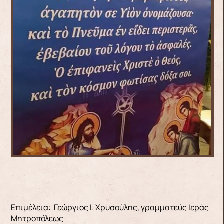
Επιμέλεια: Γεώργιος Ι. Χρυσούλης, γραμματεύς Ιεράς
Μητροπόλεως