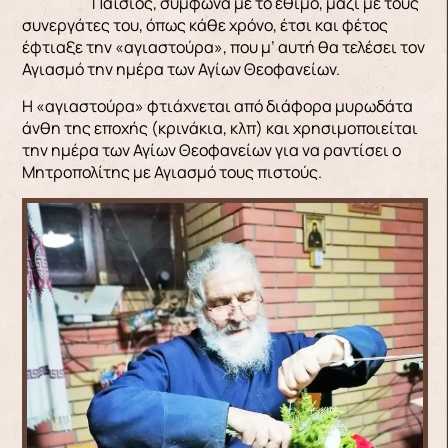
Παΐσιος, σύμφωνα με το έθιμο, μαζί με τους
συνεργάτες του, όπως κάθε χρόνο, έτσι και φέτος
έφτιαξε την «αγιαστούρα», που μ’ αυτή θα τελέσει τον
Αγιασμό την ημέρα των Αγίων Θεοφανείων.
Η «αγιαστούρα» φτιάχνεται από διάφορα μυρωδάτα
άνθη της εποχής (κρινάκια, κλπ) και χρησιμοποιείται
την ημέρα των Αγίων Θεοφανείων για να ραντίσει ο
Μητροπολίτης με Αγιασμό τους πιστούς.