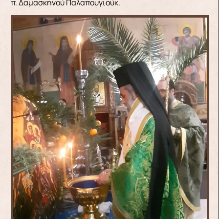
π. Δαμασκηνού Παλαπουγιούκ.