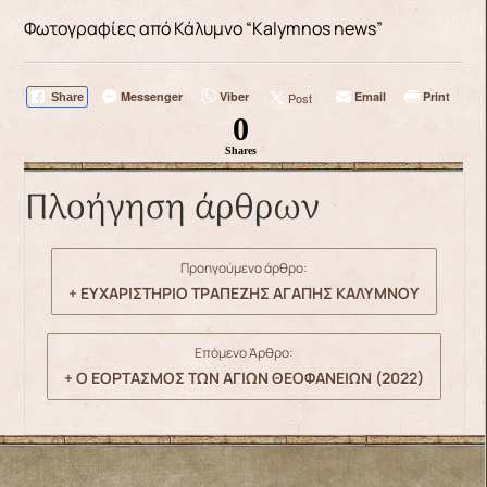
Φωτογραφίες από Κάλυμνο “Kalymnos news”
Messenger
Viber
Email
Print
Post
Share
0
Shares
Πλοήγηση άρθρων
Προηγούμενο άρθρο:
+ ΕΥΧΑΡΙΣΤΗΡΙΟ ΤΡΑΠΕΖΗΣ ΑΓΑΠΗΣ ΚΑΛΥΜΝΟΥ
Επόμενο Άρθρο:
+ Ο ΕΟΡΤΑΣΜΟΣ ΤΩΝ ΑΓΙΩΝ ΘΕΟΦΑΝΕΙΩΝ (2022)