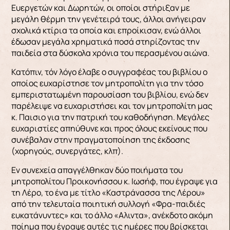
Ευεργετών και Δωρητών, οι οποίοι στήριξαν με
μεγάλη θέρμη την γενέτειρά τους, άλλοι ανήγειραν
σχολικά κτίρια τα οποία και επροίκισαν, ενώ άλλοι
έδωσαν μεγάλα χρηματικά ποσά στηρίζοντας την
παιδεία στα δύσκολα χρόνια του περασμένου αιώνα.
Κατόπιν, τόν λόγο έλαβε ο συγγραφέας του βιβλίου ο
οποίος ευχαρίστησε τον μητροπολίτη για την τόσο
εμπεριστατωμένη παρουσίαση του βιβλίου, ενώ δεν
παρέλειψε να ευχαριστήσει και τον μητροπολίτη μας
κ. Παισιο για την πατρική του καθοδήγηση. Μεγάλες
ευχαριστίες απηύθυνε και προς όλους εκείνους που
συνέβαλαν στην πραγματοποίηση της έκδοσης
(χορηγούς, συνεργάτες, κλπ).
Εν συνεχεία απαγγέλθηκαν δύο ποιήματα του
μητροπολίτου Προικονήσσου κ. Ιωσήφ, που έγραψε για
τη Λέρο, το ένα με τίτλο «Καστράνασσα της Λέρου»
από την τελευταία ποιητική συλλογή «Φρα-παιδιές
ευκατάνυντες» και το άλλο «Aλιντα», ανέκδοτο ακόμη
ποίημα που έγραψε αυτές τις ημέρες που βρίσκεται