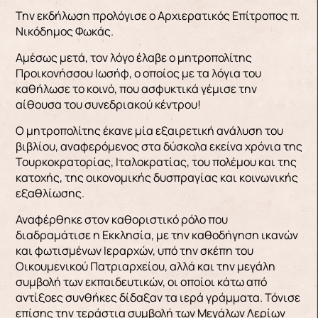
Την εκδήλωση προλόγισε ο Αρχιερατικός Επίτροπος π.
Νικόδημος Φωκάς.
Αμέσως μετά, τον λόγο έλαβε ο μητροπολίτης
Προικονήσσου Ιωσήφ, ο οποίος με τα λόγια του
καθήλωσε το κοινό, που ασφυκτικά γέμισε την
αίθουσα του συνεδριακού κέντρου!
Ο μητροπολίτης έκανε μία εξαιρετική ανάλυση του
βιβλίου, αναφερόμενος στα δύσκολα εκείνα χρόνια της
Τουρκοκρατορίας, Ιταλοκρατίας, του πολέμου και της
κατοχής, της οικονομικής δυσπραγίας και κοινωνικής
εξαθλίωσης.
Αναφέρθηκε στον καθοριστικό ρόλο που
διαδραμάτισε η Εκκλησία, με την καθοδήγηση ικανών
και φωτισμένων Ιεραρχών, υπό την σκέπη του
Οικουμενικού Πατριαρχείου, αλλά και την μεγάλη
συμβολή των εκπαιδευτικών, οι οποίοι κάτω από
αντίξοες συνθήκες δίδαξαν τα ιερά γράμματα. Τόνισε
επίσης την τεράστια συμβολή των Μεγάλων Λερίων