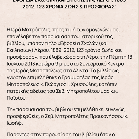
2012, 123 ΧΡΟΝΙΑ ΖΩΗΣ & ΠΡΟΣΦΟΡΑΣ”
Η Ιερά Μητρόπολις, προς τιμή των ομογενών μας,
επανέλαβε την παρουσίαση του ιστορικού της
βιβλίου, υπό τον τίτλο «Εφορεία Σχολών (και
Εκκλησιών) Λέρου, 1889-2012, 123 χρόνια ζωής και
προσφοράς», που έλαβε χώρα στη Λέρο, την Πέμπτη 18
Ιουλίου 2013 και ώρα 9 μ.μ., στο Συνεδριακό Κέντρο
της Ιεράς Μητροπόλεως στα Aλιντα. Το βιβλίο ως
γνωστόν επιμελήθηκε ο Γραμματέας της Ιεράς
Μητροπόλεως κ. Γεώργιος Ι. Χρυσούλης, κατόπιν
πατρικής αδείας του Σεβ. Μητροπολίτου μας κ.κ.
Παϊσίου.
Την παρουσίαση του βιβλίου επιμελήθηκε, ευγενώς
προσφερθείς, ο Σεβ. Μητροπολίτης Προικονήσσου κ.
Ιωσήφ.
Παρόντες στην παρουσίαση του βιβλίου ήταν ο