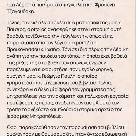
στη Λέρο. Τα ποιήματα απήγγειλε η κα. Φροσύνη
Τζανουδάκη.
Τέλος, την εκδήλωση έκλεισε ο μητροπολίτης μας κ.
Παίσιος, ο οποίος αναφέρθηκε στην ιστορική αυτή
βραδιά, τονίζοντας την «εύγλωττη», όπως είπε,
παρουσίαση από τον λόγιο μητροπολίτη
Προικονήσσου κ. Ιωσήφ. Τόνισε ιδιαιτέρως την Λέρικη
αγάπη για την παιδεία του τόπου, η οποία έχει βαθειά
της ρίζες της στα βάθη των αιώνων, ενώ δεν
παρέλειψε να ευχαριστήσει τον μεγάλο χορηγό,
ομογενή μας, κ. Γεώργιο Παυλή, ο οποίος
χρηματοδότησε την έκδοση του βιβλίου. Τέλος,
συνεχάρη για άλλη μία φορά τον γραμματέα της
μητροπόλεως για την ακάματη και πολύχρονη εργασία
που έφερε εις πέρας, αναδεικνύοντας μΆ αυτό τον
τρόπο το ανέκδοτο και πλούσιο ιστορικό αρχείο της
Ιεράς μας Μητροπόλεως.
Όσοι παρακολούθησαν την παρουσίαση του βιβλίου
ομολόγησαν με θαυμασμό ότι, ήταν όντως εξαιρετική