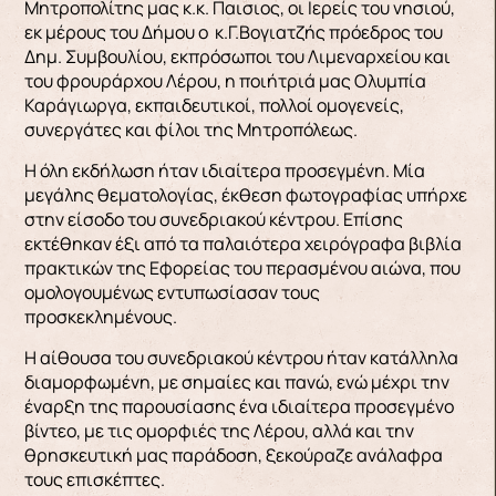
Μητροπολίτης μας κ.κ. Παισιος, οι Ιερείς του νησιού,
εκ μέρους του Δήμου ο κ.Γ.Βογιατζής πρόεδρος του
Δημ. Συμβουλίου, εκπρόσωποι του Λιμεναρχείου και
του φρουράρχου Λέρου, η ποιήτριά μας Ολυμπία
Καράγιωργα, εκπαιδευτικοί, πολλοί ομογενείς,
συνεργάτες και φίλοι της Μητροπόλεως.
Η όλη εκδήλωση ήταν ιδιαίτερα προσεγμένη. Μία
μεγάλης θεματολογίας, έκθεση φωτογραφίας υπήρχε
στην είσοδο του συνεδριακού κέντρου. Επίσης
εκτέθηκαν έξι από τα παλαιότερα χειρόγραφα βιβλία
πρακτικών της Εφορείας του περασμένου αιώνα, που
ομολογουμένως εντυπωσίασαν τους
προσκεκλημένους.
Η αίθουσα του συνεδριακού κέντρου ήταν κατάλληλα
διαμορφωμένη, με σημαίες και πανώ, ενώ μέχρι την
έναρξη της παρουσίασης ένα ιδιαίτερα προσεγμένο
βίντεο, με τις ομορφιές της Λέρου, αλλά και την
θρησκευτική μας παράδοση, ξεκούραζε ανάλαφρα
τους επισκέπτες.