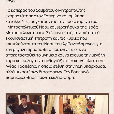
έργο.
Το εσπέρας του Σαββάτου ο Μητροπολίτης
εχοροστάτησε στον Εσπερινό και ομίλησε
καταλλήλως, συγχαίροντας τον προϊστάμενο του
Ι.Μητροπολιτικού Ναού και ιεροκήρυκα της Ιεράς
Μητροπόλεως αρχιμ. Στέφανο Κατέ, την υπ’ αυτού
εκκλησιαστική επιτροπή και τις κυρίες που
επιμελούνται τα του Ναού του Αγ.Παντελήμονος, για
την μεγάλη προσπάθεια που έγινε, ώστε να
αποκατασταθεί το μνημείο και να έχουμε την μεγάλη
χαρά και ευλογία να καθηγιάζεται η καινή πλάκα της
Αγίας Τραπέζης, η οποία ετέθη στην ήδη υπάρχουσα,
αλλά μικροτέρων διαστάσεων. Τον Εσπερινό
παρηκολούθησε πυκνό εκκλησίασμα.