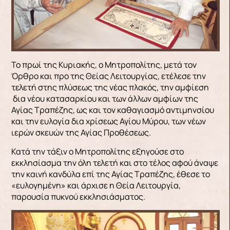
Το πρωί της Κυριακής, ο Μητροπολίτης, μετά τον
Όρθρο και προ της Θείας Λειτουργίας, ετέλεσε την
τελετή στης πλύσεως της νέας πλακός, την αμφίεση
δια νέου κατασαρκίου και των άλλων αμφίων της
Αγίας Τραπέζης, ως και τον καθαγιασμό αντιμηνσίου
και την ευλογία δια χρίσεως Αγίου Μύρου, των νέων
ιερών σκευών της Αγίας Προθέσεως.
Κατά την τάξιν ο Μητροπολίτης εξηγούσε στο
εκκλησίασμα την όλη τελετή και στο τέλος αφού άναψε
την καινή κανδύλα επί της Αγίας Τραπέζης, έθεσε το
«ευλογημένη» και άρχισε η Θεία Λειτουργία,
παρουσία πυκνού εκκλησιάσματος.