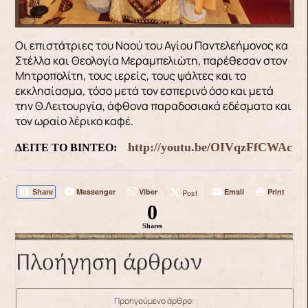
Οι επιστάτριες του Ναού του Αγίου Παντελεήμονος κα
Στέλλα και Θεολογία Μεραμπελιώτη, παρέθεσαν στον
Μητροπολίτη, τους ιερείς, τους ψάλτες και το
εκκλησίασμα, τόσο μετά τον εσπερινό όσο και μετά
την Θ.Λειτουργία, άφθονα παραδοσιακά εδέσματα και
τον ωραίο λέρικο καφέ.
http://youtu.be/OIVqzFfCWAc
ΔΕΙΤΕ ΤΟ ΒΙΝΤΕΟ:
Messenger
Viber
Email
Print
Post
Share
0
Shares
Πλοήγηση άρθρων
Προηγούμενο άρθρο: