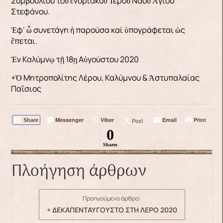
Συμβουλίου τοῦ ἐνοριακοῦ Ἱεροῦ Ναοῦ Ἁγίου
Στεφάνου.
Ἐφ’ ὧ συνετάγη ἡ παρούσα καί ὑπογράφεται ὡς
ἕπεται.
Ἐν Καλύμνῳ τῇ 18ῃ Αὐγούστου 2020
+Ὁ Μητροπολίτης Λέρου, Καλύμνου & Ἀστυπαλαίας
Παΐσιος
Messenger
Viber
Email
Print
Post
Share
0
Shares
Πλοήγηση άρθρων
Προηγούμενο άρθρο:
+ ΔΕΚΑΠΕΝΤΑΥΓΟΥΣΤΟ ΣΤΗ ΛΕΡΟ 2020