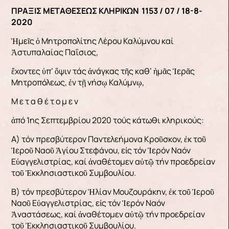
ΠΡΑΞΙΣ ΜΕΤΑΘΕΣΕΩΣ ΚΛΗΡΙΚΩΝ 1153 / 07 / 18-8-
2020
Ἡμεῖς ὁ Μητροπολίτης Λέρου Καλύμνου καί
Ἀστυπαλαίας Παΐσιος,
ἔχοντες ὑπ’ ὅψιν τάς ἀνάγκας τῆς καθ’ ἡμᾶς Ἱερᾶς
Μητροπόλεως, ἐν τῇ νήσῳ Καλύμνῳ,
Μ ε τ α θ έ τ ο μ ε ν
ἀπό 1ης Σεπτεμβρίου 2020 τούς κάτωθι κληρικούς:
Α) τόν πρεσβύτερον Παντελεήμονα Κροῦσκον, ἐκ τοῦ
Ἱεροῦ Ναοῦ Ἁγίου Στεφάνου, εἰς τόν Ἱερόν Ναόν
Εὐαγγελιστρίας, καί ἀναθέτομεν αὐτῷ τήν προεδρείαν
τοῦ Ἐκκλησιαστικοῦ Συμβουλίου.
Β) τόν πρεσβύτερον Ἠλίαν Μουζουράκην, ἐκ τοῦ Ἱεροῦ
Ναοῦ Εὐαγγελιστρίας, εἰς τόν Ἱερόν Ναόν
Ἀναστάσεως, καί ἀναθέτομεν αὐτῷ τήν προεδρείαν
τοῦ Ἐκκλησιαστικοῦ Συμβουλίου.