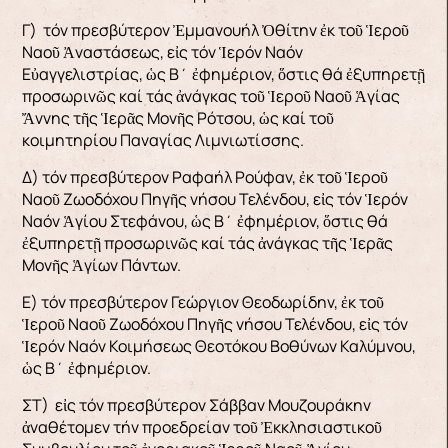
Γ) τόν πρεσβύτερον Ἐμμανουήλ Ὀθίτην ἐκ τοῦ Ἱεροῦ
Ναοῦ Ἀναστάσεως, εἰς τόν Ἱερόν Ναόν
Εὐαγγελιστρίας, ὡς Β΄ ἐφημέριον, ὅστις θά ἐξυπηρετῇ
προσωρινῶς καί τάς ἀνάγκας τοῦ Ἱεροῦ Ναοῦ Ἁγίας
Ἄννης τῆς Ἱερᾶς Μονῆς Ρότσου, ὡς καί τοῦ
κοιμητηρίου Παναγίας Λιμνιωτίσσης.
Δ) τόν πρεσβύτερον Ραφαήλ Ρούφαν, ἐκ τοῦ Ἱεροῦ
Ναοῦ Ζωοδόχου Πηγῆς νήσου Τελένδου, εἰς τόν Ἱερόν
Ναόν Ἁγίου Στεφάνου, ὡς Β΄ ἐφημέριον, ὅστις θά
ἐξυπηρετῇ προσωρινῶς καί τάς ἀνάγκας τῆς Ἱερᾶς
Μονῆς Ἁγίων Πάντων.
Ε) τόν πρεσβύτερον Γεώργιον Θεοδωρίδην, ἐκ τοῦ
Ἱεροῦ Ναοῦ Ζωοδόχου Πηγῆς νήσου Τελένδου, εἰς τόν
Ἱερόν Ναόν Κοιμήσεως Θεοτόκου Βοθύνων Καλύμνου,
ὡς Β΄ ἐφημέριον.
ΣΤ) εἰς τόν πρεσβύτερον Σάββαν Μουζουράκην
ἀναθέτομεν τήν προεδρείαν τοῦ Ἐκκλησιαστικοῦ