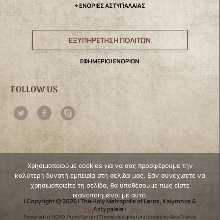
+ ΕΝΟΡΙΕΣ ΑΣΤΥΠΑΛΑΙΑΣ
ΕΞΥΠΗΡΕΤΗΣΗ ΠΟΛΙΤΩΝ
ΕΦΗΜΕΡΙΟΙ ΕΝΟΡΙΩΝ
FOLLOW US
Χρησιμοποιούμε cookies για να σας προσφέρουμε την
καλύτερη δυνατή εμπειρία στη σελίδα μας. Εάν συνεχίσετε να
χρησιμοποιείτε τη σελίδα, θα υποθέσουμε πως είστε
ικανοποιημένοι με αυτό.
| Copyright © 2026 | The Holy Metropolis of Leros, Kalymnos &
Astypalaia |
Συμφωνώ
Όχι
Powered by NGINX Proxy Server
|
Theme designed and coded by Akis Grekos