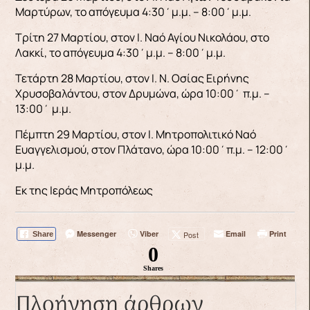
Μαρτύρων, το απόγευμα 4:30΄μ.μ. – 8:00΄μ.μ.
Τρίτη 27 Μαρτίου, στον Ι. Ναό Αγίου Νικολάου, στο
Λακκί, το απόγευμα 4:30΄μ.μ. – 8:00΄μ.μ.
Τετάρτη 28 Μαρτίου, στον Ι. Ν. Οσίας Ειρήνης
Χρυσοβαλάντου, στον Δρυμώνα, ώρα 10:00΄ π.μ. –
13:00΄ μ.μ.
Πέμπτη 29 Μαρτίου, στον Ι. Μητροπολιτικό Ναό
Ευαγγελισμού, στον Πλάτανο, ώρα 10:00΄π.μ. – 12:00΄
μ.μ.
Εκ της Ιεράς Μητροπόλεως
Messenger
Viber
Email
Print
Post
Share
0
Shares
Πλοήγηση άρθρων