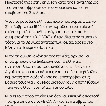
Πρωτοστάτησε στην επίθεση κατά της Παντελλερίας,
του «νησιού φρουρίου» του Μουσολίνι και στην
απόβαση της Σικελίας.
Ήταν το μοναδικό ελληνικό πλοίο που συμμετείχε το
Σεπτέμβριο του 1943, στην παράδοση του ιταλικού
στόλου, μετά τη συνθηκολόγηση της Ιταλίας. Η
συμμετοχή της «Β. ΟΛΓΑΣ», ήταν ιδιαίτερα τιμητική,
τόσο για το θρυλικό αντιτορπιλικό μας, όσο και το
Ελληνικό Πολεμικό Ναυτικό.
Μετά τη συνθηκολόγηση της Ιταλίας, άρχισαν οι
επιχειρήσεις στα Δωδεκάνησα. Τα ελληνικά
αντιτορπιλικά, παρά τους κινδύνους, έπλεαν στο
Αιγαίο, χτυπούσαν εχθρικές νηοπομπές, αποβίβαζαν
κομάντος στα Δωδεκάνησα και επέστρεφαν στις
βάσεις τους για ν’ ανεφοδιαστούν και ν’ αποπλεύσουν
πάλι για άλλες περιπολίες ή αποστολές.
Μια τέτοια τόσο επικίνδυνη όσο και επιτυχή αποστολή
πραγματοποίησε το «Β.ΟΛΓΑ» τον Σεπτέμβριο του