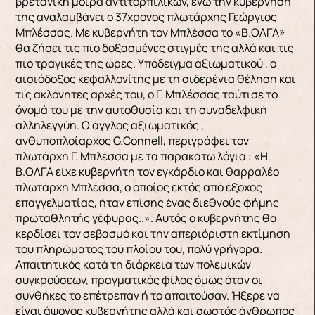
βρετανική μοίρα αντιτορπιλικών, ενώ την κυβέρνησή
της αναλαμβάνει ο 37χρονος πλωτάρχης Γεώργιος
Μπλέσσας. Με κυβερνήτη τον Μπλέσσα το «Β.ΟΛΓΑ»
θα ζήσει τις πιο δοξασμένες στιγμές της αλλά και τις
πιο τραγικές της ώρες. Υπόδειγμα αξιωματικού , ο
αισιόδοξος κεφαλλονίτης με τη σιδερένια θέληση και
τις ακλόνητες αρχές του, ο Γ. Μπλέσσας ταύτισε το
όνομά του με την αυτοθυσία και τη συναδελφική
αλληλεγγύη. Ο άγγλος αξιωματικός ,
ανθυποπλοίαρχος G.Connell, περιγράφει τον
πλωτάρχη Γ. Μπλέσσα με τα παρακάτω λόγια : «Η
Β.ΟΛΓΑ είχε κυβερνήτη τον εγκάρδιο και θαρραλέο
πλωτάρχη Μπλέσσα, ο οποίος εκτός από έξοχος
επαγγελματίας, ήταν επίσης ένας διεθνούς φήμης
πρωταθλητής γέφυρας..». Αυτός ο κυβερνήτης θα
κερδίσει τον σεβασμό και την απεριόριστη εκτίμηση
του πληρώματος του πλοίου του, πολύ γρήγορα.
Απαιτητικός κατά τη διάρκεια των πολεμικών
συγκρούσεων, πραγματικός φίλος όμως όταν οι
συνθήκες το επέτρεπαν ή το απαιτούσαν. Ήξερε να
είναι άψογος κυβερνήτης αλλά και σωστός άνθρωπος