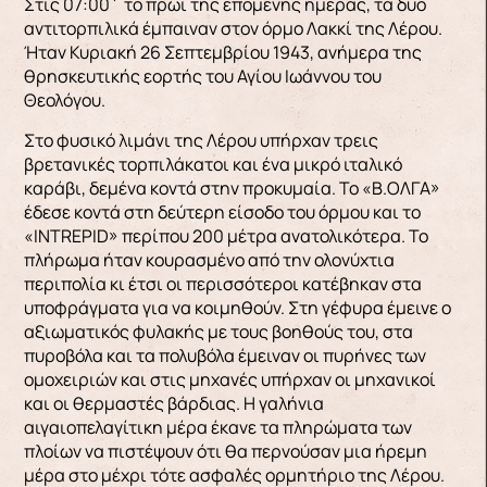
Στις 07:00΄ το πρωί της επόμενης ημέρας, τα δύο
αντιτορπιλικά έμπαιναν στον όρμο Λακκί της Λέρου.
Ήταν Κυριακή 26 Σεπτεμβρίου 1943, ανήμερα της
θρησκευτικής εορτής του Αγίου Ιωάννου του
Θεολόγου.
Στο φυσικό λιμάνι της Λέρου υπήρχαν τρεις
βρετανικές τορπιλάκατοι και ένα μικρό ιταλικό
καράβι, δεμένα κοντά στην προκυμαία. Το «Β.ΟΛΓΑ»
έδεσε κοντά στη δεύτερη είσοδο του όρμου και το
«INTREPID» περίπου 200 μέτρα ανατολικότερα. Το
πλήρωμα ήταν κουρασμένο από την ολονύχτια
περιπολία κι έτσι οι περισσότεροι κατέβηκαν στα
υποφράγματα για να κοιμηθούν. Στη γέφυρα έμεινε ο
αξιωματικός φυλακής με τους βοηθούς του, στα
πυροβόλα και τα πολυβόλα έμειναν οι πυρήνες των
ομοχειριών και στις μηχανές υπήρχαν οι μηχανικοί
και οι θερμαστές βάρδιας. Η γαλήνια
αιγαιοπελαγίτικη μέρα έκανε τα πληρώματα των
πλοίων να πιστέψουν ότι θα περνούσαν μια ήρεμη
μέρα στο μέχρι τότε ασφαλές ορμητήριο της Λέρου.