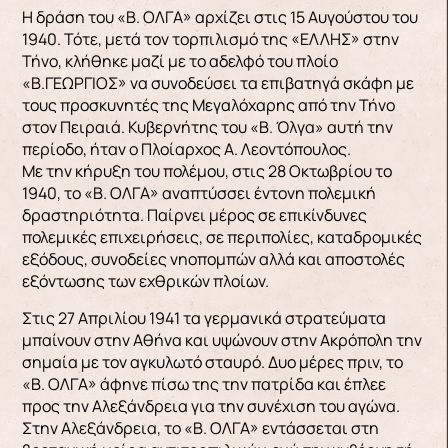
Η δράση του «Β. ΟΛΓΑ» αρχίζει στις 15 Αυγούστου του
1940. Τότε, μετά τον τορπιλισμό της «ΕΛΛΗΣ» στην
Τήνο, κλήθηκε μαζί με το αδελφό του πλοίο
«Β.ΓΕΩΡΓΙΟΣ» να συνοδεύσει τα επιβατηγά σκάφη με
τους προσκυνητές της Μεγαλόχαρης από την Τήνο
στον Πειραιά. Κυβερνήτης του «Β. Όλγα» αυτή την
περίοδο, ήταν ο Πλοίαρχος Α. Λεοντόπουλος.
Με την κήρυξη του πολέμου, στις 28 Οκτωβρίου το
1940, το «Β. ΟΛΓΑ» αναπτύσσει έντονη πολεμική
δραστηριότητα. Παίρνει μέρος σε επικίνδυνες
πολεμικές επιχειρήσεις, σε περιπολίες, καταδρομικές
εξόδους, συνοδείες νηοπομπών αλλά και αποστολές
εξόντωσης των εχθρικών πλοίων.
Στις 27 Απριλίου 1941 τα γερμανικά στρατεύματα
μπαίνουν στην Αθήνα και υψώνουν στην Ακρόπολη την
σημαία με τον αγκυλωτό σταυρό. Δυο μέρες πριν, το
«Β. ΟΛΓΑ» άφηνε πίσω της την πατρίδα και έπλεε
προς την Αλεξάνδρεια για την συνέχιση του αγώνα.
Στην Αλεξάνδρεια, το «Β. ΟΛΓΑ» εντάσσεται στη