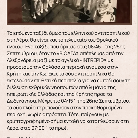
Το επόμενο ταξίδι όμως του ελληνικού αντιτορπιλικού
στη Λέρο, θα είναι και το τελευταίο του θρυλικού
πλοίου. Ένα ταξίδι που άρχισε στις 08:45΄ της 25ης
Σεπτεμβρίου, όταν το «Β.ΟΛΓΑ» απέπλευσε από την
Αλεξάνδρεια μαζί με το αγγλικό «INTREPID» με
προορισμό την θαλάσσια περιοχή ανάμεσα στην
Κρήτη και την Κω. Εκεί τα δύο αντιτορπιλικά θα
εκτελούσαν επιθετική περιπολία για να εμποδίσουν τη
διέλευση εχθρικών νηοπομπών από λιμάνια της
ηπειρωτικής Ελλάδας και της Κρήτης προς τα
Δωδεκάνησα. Μέχρι τις 04:15΄ της 26ης Σεπτεμβρίου,
τα δύο πλοία περιπολούσαν στην προκαθορισμένη
περιοχή, χωρίς απρόοπτα. Τότε, παίρνουν με
κρυπτογραφημένο σήμα εντολή να καταπλεύσουν στη
Λέρο, στις 07:00΄ το πρωί.