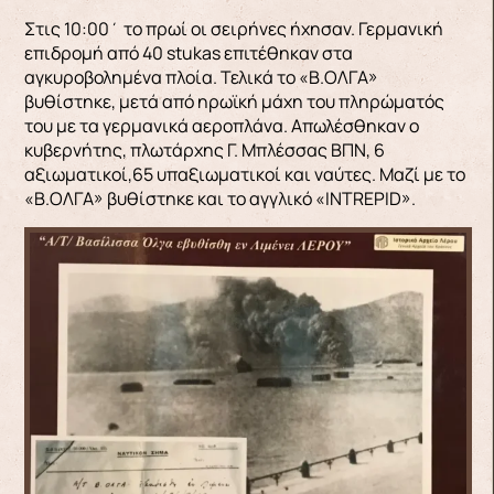
Στις 10:00΄ το πρωί οι σειρήνες ήχησαν. Γερμανική
επιδρομή από 40 stukas επιτέθηκαν στα
αγκυροβολημένα πλοία. Τελικά το «Β.ΟΛΓΑ»
βυθίστηκε, μετά από ηρωϊκή μάχη του πληρώματός
του με τα γερμανικά αεροπλάνα. Απωλέσθηκαν ο
κυβερνήτης, πλωτάρχης Γ. Μπλέσσας ΒΠΝ, 6
αξιωματικοί,65 υπαξιωματικοί και ναύτες. Μαζί με το
«Β.ΟΛΓΑ» βυθίστηκε και το αγγλικό «INTREPID».