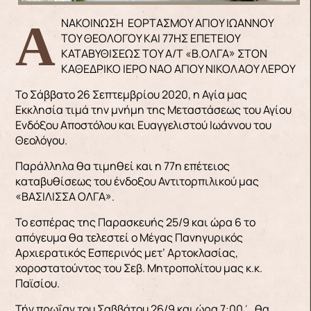
ΑΝΑΚΟΙΝΩΣΗ ΕΟΡΤΑΣΜΟΥ ΑΓΙΟΥ ΙΩΑΝΝΟΥ
ΤΟΥ ΘΕΟΛΟΓΟΥ ΚΑΙ 77ΗΣ ΕΠΕΤΕΙΟΥ
ΚΑΤΑΒΥΘΙΣΕΩΣ ΤΟΥ Α/Τ «Β.ΟΛΓΑ» ΣΤΟΝ
ΚΑΘΕΔΡΙΚΟ ΙΕΡΟ ΝΑΟ ΑΓΙΟΥ ΝΙΚΟΛΑΟΥ ΛΕΡΟΥ
Το Σάββατο 26 Σεπτεμβρίου 2020, η Αγία μας
Εκκλησία τιμά την μνήμη της Μεταστάσεως του Αγίου
Ενδόξου Αποστόλου και Ευαγγελιστού Ιωάννου του
Θεολόγου.
Παράλληλα θα τιμηθεί και η 77η επέτειος
καταβυθίσεως του ένδοξου Αντιτορπιλικού μας
«ΒΑΣΙΛΙΣΣΑ ΟΛΓΑ».
Το εσπέρας της Παρασκευής 25/9 και ώρα 6 το
απόγευμα θα τελεστεί ο Μέγας Πανηγυρικός
Αρχιερατικός Εσπερινός μετ’ Αρτοκλασίας,
χοροστατούντος του Σεβ. Μητροπολίτου μας κ.κ.
Παϊσίου.
Τήν πρωΐαν του Σαββάτου 26/9 και ώρα 7:00΄, θα