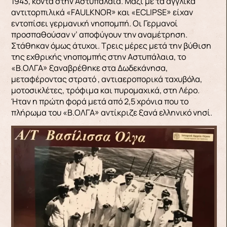
1943, κοντά στην Αστυπάλαια. Μαζί με τα αγγλικά
αντιτορπιλικά «FAULKNOR» και «ECLIPSE» είχαν
εντοπίσει γερμανική νηοπομπή. Οι Γερμανοί
προσπαθούσαν ν’ αποφύγουν την αναμέτρηση.
Στάθηκαν όμως άτυχοι. Τρεις μέρες μετά την βύθιση
της εχθρικής νηοπομπής στην Αστυπάλαια, το
«Β.ΟΛΓΑ» ξαναβρέθηκε στα Δωδεκάνησα,
μεταφέροντας στρατό , αντιαεροπορικά ταχυβόλα,
μοτοσικλέτες, τρόφιμα και πυρομαχικά, στη Λέρο.
Ήταν η πρώτη φορά μετά από 2,5 χρόνια που το
πλήρωμα του «Β.ΟΛΓΑ» αντίκριζε ξανά ελληνικό νησί.