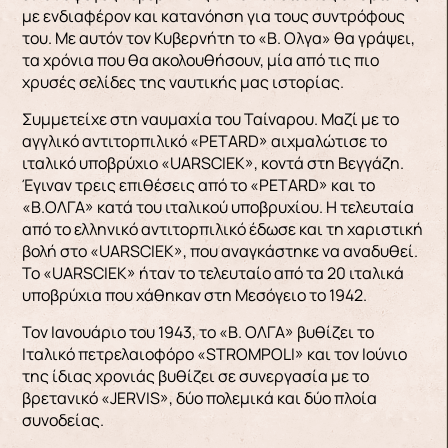
με ενδιαφέρον και κατανόηση για τους συντρόφους
του. Με αυτόν τον Κυβερνήτη το «Β. Ολγα» θα γράψει,
τα χρόνια που θα ακολουθήσουν, μία από τις πιο
χρυσές σελίδες της ναυτικής μας ιστορίας.
Συμμετείχε στη ναυμαχία του Ταίναρου. Μαζί με το
αγγλικό αντιτορπιλικό «PETARD» αιχμαλώτισε το
ιταλικό υποβρύχιο «UARSCIEK», κοντά στη Βεγγάζη.
Έγιναν τρεις επιθέσεις από το «PETARD» και το
«Β.ΟΛΓΑ» κατά του ιταλικού υποβρυχίου. Η τελευταία
από το ελληνικό αντιτορπιλικό έδωσε και τη χαριστική
βολή στο «UARSCIEK», που αναγκάστηκε να αναδυθεί.
Το «UARSCIEK» ήταν το τελευταίο από τα 20 ιταλικά
υποβρύχια που χάθηκαν στη Μεσόγειο το 1942.
Τον Ιανουάριο του 1943, το «Β. ΟΛΓΑ» βυθίζει το
Ιταλικό πετρελαιοφόρο «STROMPOLI» και τον Ιούνιο
της ίδιας χρονιάς βυθίζει σε συνεργασία με το
βρετανικό «JERVIS», δύο πολεμικά και δύο πλοία
συνοδείας.