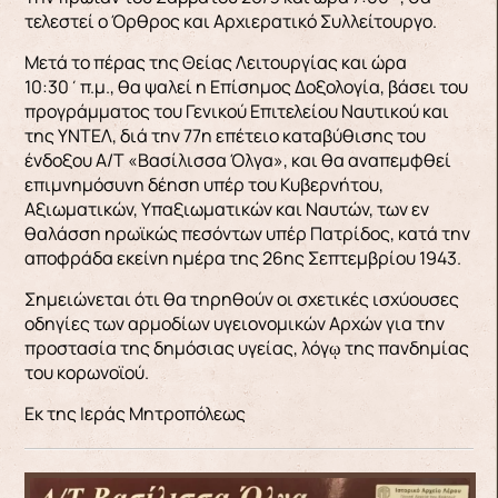
τελεστεί ο Όρθρος και Αρχιερατικό Συλλείτουργο.
Μετά το πέρας της Θείας Λειτουργίας και ώρα
10:30΄π.μ., θα ψαλεί η Επίσημος Δοξολογία, βάσει του
προγράμματος του Γενικού Επιτελείου Ναυτικού και
της ΥΝΤΕΛ, διά την 77η επέτειο καταβύθισης του
ένδοξου Α/Τ «Βασίλισσα Όλγα», και θα αναπεμφθεί
επιμνημόσυνη δέηση υπέρ του Κυβερνήτου,
Αξιωματικών, Υπαξιωματικών και Ναυτών, των εν
θαλάσση ηρωϊκώς πεσόντων υπέρ Πατρίδος, κατά την
αποφράδα εκείνη ημέρα της 26ης Σεπτεμβρίου 1943.
Σημειώνεται ότι θα τηρηθούν οι σχετικές ισχύουσες
οδηγίες των αρμοδίων υγειονομικών Αρχών για την
προστασία της δημόσιας υγείας, λόγῳ της πανδημίας
του κορωνοϊού.
Εκ της Ιεράς Μητροπόλεως