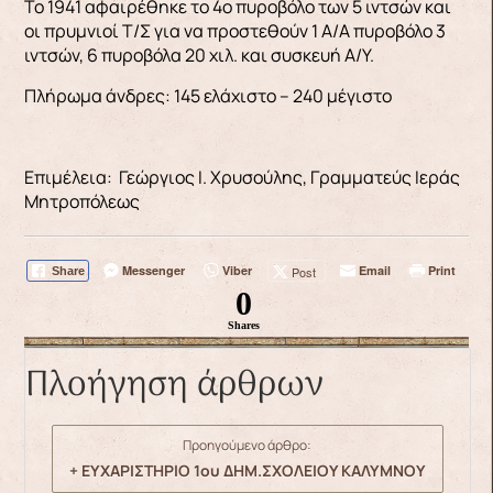
Το 1941 αφαιρέθηκε το 4ο πυροβόλο των 5 ιντσών και
οι πρυμνιοί Τ/Σ για να προστεθούν 1 Α/Α πυροβόλο 3
ιντσών, 6 πυροβόλα 20 χιλ. και συσκευή Α/Υ.
Πλήρωμα άνδρες: 145 ελάχιστο – 240 μέγιστο
Επιμέλεια: Γεώργιος Ι. Χρυσούλης, Γραμματεύς Ιεράς
Μητροπόλεως
Messenger
Viber
Email
Print
Post
Share
0
Shares
Πλοήγηση άρθρων
Προηγούμενο άρθρο:
+ ΕΥΧΑΡΙΣΤΗΡΙΟ 1ου ΔΗΜ.ΣΧΟΛΕΙΟΥ ΚΑΛΥΜΝΟΥ