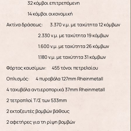
32 κόμβοι επιτρεπόμενη
14 κόμβοι οικονομική
Ακτίνα δράσεως: 3.370 ν.μ. με ταχύτητα 12 κόμβων
2.330 ν.μ. με ταχύτητα 19 κόμβων
1.600 ν.μ. με ταχύτητα 26 κόμβων
1.180 ν.μ. με ταχύτητα 31 κόμβων
Φόρτος καυσίμων: 455 τόνοι πετρελαίου
Οπλισμός: 4 πυροβόλα 127mm Rheinmetall
4 ταχυβόλα αντιεροπορικά 37mm Rheinmetall
2 τετραπλοί Τ/Σ των 533mm
2 εκτοξευτές βομβών βάθους
2 αφετήρες για τη ρίψη βομβών