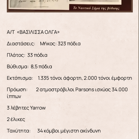
Α/Τ «ΒΑΣΙΛΙΣΣΑ ΟΛΓΑ»
Διαστάσεις: Μήκος: 323 πόδια
Πλάτος: 33 πόδια
Βύθισμα: 8,5 πόδια
Εκτόπισμα: 1.335 τόνοι άφορτη, 2.000 τόνοι έμφορτη
Πρόωση: 2 ατμοστρόβιλοι Parsons ισχύος 34.000
ίππων
3 λέβητες Yarrow
2 έλικες
Ταχύτητα: 34 κόμβοι μέγιστη ακίνδυνη