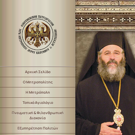
Αρχική Σελίδα
Ο Μητροπολίτης
Η Μητρόπολη
Τοπικό Αγιολόγιο
Πνευματική & Φιλανθρωπική
Διακονία
Εξυπηρέτηση Πολιτών