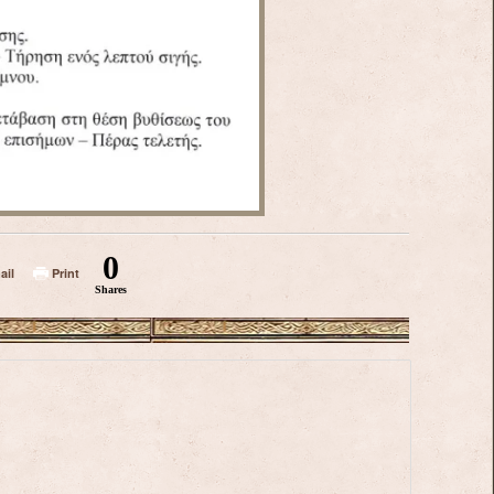
0
ail
Print
Shares