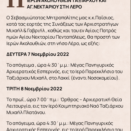
ΙΕΡΩΝ ΑΚΟΛΟΥΘΙΩΝ ΤΑΞΙΑΡΧΟΥ ΚΑΙ
ΑΓ.ΝΕΚΤΑΡΙΟΥ ΣΤΗ ΛΕΡΟ
Ο Σεβασμιώτατος Μητροπολίτης μας κ.κ.Παΐσιος,
κατά τας εορτάς της Συνάξεως των Αρχιστρατήγων
Μιχαήλ & Γαβριήλ , καθώς και του εν Αγίοις Πατρός
ημών Αγίου Νεκταρίου Πενταπόλεως, θα προστή των
Ιερών Ακολουθιών, στη νήσο Λέρο, ως εξής:
ΔΕΥΤΕΡΑ 7 Νοεμβρίου 2022
Το απόγευμα , ώρα 4:30΄μ.μ.: Μέγας Πανηγυρικός
Αρχιερατικός Εσπερινός, εις το Ιερό Παρεκκλήσιο του
Ταξιάρχου Μιχαήλ, στο Λακκί (έναντι Νοσοκομείου).
ΤΡΙΤΗ 8 Νοεμβρίου 2022
Το πρωΐ , ώρα 7:00΄π.μ.: Όρθρος – Αρχιερατική Θεία
Λειτουργία, εις τον Ιερό Κοιμητηριακό Ναό Ταξιάρχου
Μιχαήλ Πλατάνου.
Το απόγευμα, ώρα 4:30΄μ.μ.: Μέγας Πανηγυρικός
Αρχιερατικός Εσπερινός, εις το Ιερό Παρεκκλήσιο του