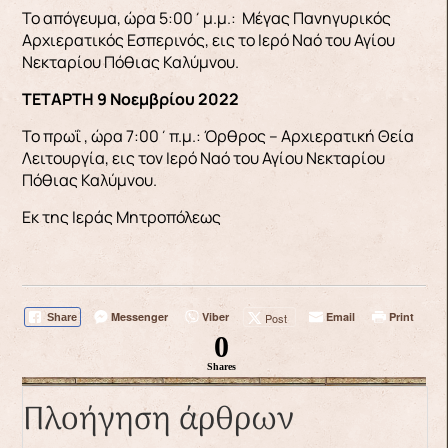
Το απόγευμα, ώρα 5:00΄μ.μ.: Μέγας Πανηγυρικός
Αρχιερατικός Εσπερινός, εις το Ιερό Ναό του Αγίου
Νεκταρίου Πόθιας Καλύμνου.
ΤΕΤΑΡΤΗ 9 Νοεμβρίου 2022
Το πρωΐ , ώρα 7:00΄π.μ.: Όρθρος – Αρχιερατική Θεία
Λειτουργία, εις τον Ιερό Ναό του Αγίου Νεκταρίου
Πόθιας Καλύμνου.
Εκ της Ιεράς Μητροπόλεως
Messenger
Viber
Email
Print
Post
Share
0
Shares
Πλοήγηση άρθρων