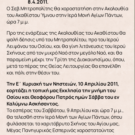
8.4.2011.
Ο Σεβ.Μητροπολίτης θα χοροστατήση στην Ακολουθία
του Ακαθίστου Ύμνου στην Ιερά Μονή Αγίων Πάντων,
ώρα 7 μ.μ.
Προ της ενάρξεως της Ακολουθίας του Ακαθίστου θα
ψαλή δέησις υπό του Μητροπολίτου, προ του Ιερού
Λειψάνου του Οσίου, και θα γίνη λιτάνευσις του Ιερού
Σκήνους από τον μικρό Ναό στον μεγάλο Ναό, και θα
παραμείνη μέχρι την Τρίτη της Διακαινησίμου, όπου,
μετά το πέρας της Θείας Λειτουργίας θα επανέλθη
και πάλι στην θέσιν του.
Την Ε΄ Κυριακή των Νηστειών, 10 Απριλίου 2011,
εορτάζει η τοπική μας Εκκλησία την μνήμη του
Οσίου και Θεοφόρου Πατρός ημών Σάββα του εν
Καλύμνω Ασκήσαντος.
Το εσπέρας του Σαββάτου, 9 Απριλίου και ώρα 7 μ.μ.,
θα τελεσθή στην Ιερά Μονή των Αγίων Πάντων, όπου
φυλάσσεται το χαριτόβρυτο Σκήνος του Αγίου μας,
Μέγας Πανηγυρικός Εσπερινός χοροστατούντος