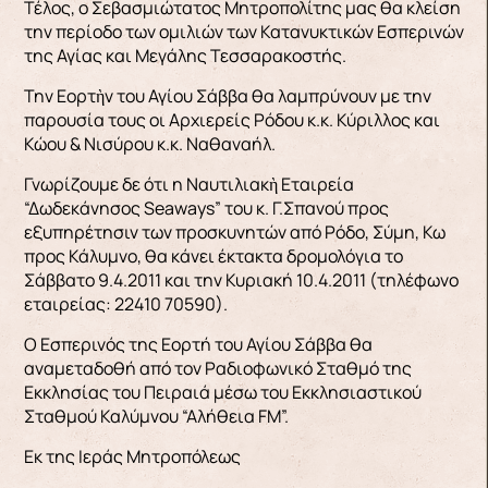
Τέλος, ο Σεβασμιώτατος Μητροπολίτης μας θα κλείση
την περίοδο των ομιλιών των Κατανυκτικών Εσπερινών
της Αγίας και Μεγάλης Τεσσαρακοστής.
Την Εορτὴν του Αγίου Σάββα θα λαμπρύνουν με την
παρουσία τους οι Αρχιερείς Ρόδου κ.κ. Κύριλλος και
Κώου & Νισύρου κ.κ. Ναθαναήλ.
Γνωρίζουμε δε ότι η Ναυτιλιακὴ Εταιρεία
“Δωδεκάνησος Seaways” του κ. Γ.Σπανού προς
εξυπηρέτησιν των προσκυνητών από Ρόδο, Σύμη, Κω
προς Κάλυμνο, θα κάνει έκτακτα δρομολόγια το
Σάββατο 9.4.2011 και την Κυριακή 10.4.2011 (τηλέφωνο
εταιρείας: 22410 70590).
Ο Εσπερινός της Εορτή του Αγίου Σάββα θα
αναμεταδοθή από τον Ραδιοφωνικό Σταθμό της
Εκκλησίας του Πειραιά μέσω του Εκκλησιαστικού
Σταθμού Καλύμνου “Αλήθεια FM”.
Εκ της Ιεράς Μητροπόλεως