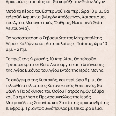
Αρχιερέως, ο οποίος και θα κηρύξη τον Θείον Λόγον.
Μετά το πέρας του Εσπερινού, και περί ώρα 10 μ.μ., θα
τελεσθή Αγρυπνία (Μικρὸν Απόδειπνον, Χαιρετισμοί
του Αγίου, Μεσονυκτικόν, Όρθρος, Νυκτερινή Θεία
Λειτουργία).
Θα χοροστατήση ο Σεβασμιώτατος Μητροπολίτης
Λέρου, Καλύμνου και Αστυπαλαίας κ. Παΐσιος, ώρα 10
μ.μ. – 2 π.μ.
Το πρωΐ της Κυριακής, 10 Απριλίου, θα τελεσθή
Τρισαρχιερατική Θεία Λειτουργία και η λιτάνευσις
της Αγίας Εικόνος του Αγίου εντός της Ιεράς Μονής.
Το απόγευμα της Κυριακής, και περί ώρα 6 μ.μ., θα
τελεσθή ο τελευταίος Κατανυκτικός Εσπερινός, θα
ψαλή η Παράκλησις του Οσίου Πατρός ημών Σάββα
και θα ομιλήση ο Πρωτοσύγκελλος της Ιεράς
Μητροπόλεως Σισανίου και Σιατίστης αρχιμανδρίτης
π. Εφραίμ Τριανταφυλλόπουλος με επίκαιρο θέμα.