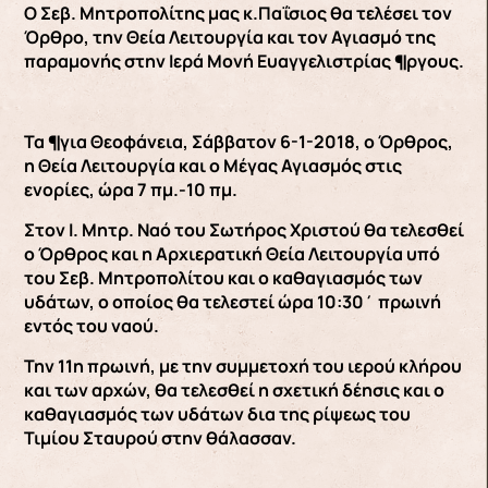
Ο Σεβ. Μητροπολίτης μας κ.Παΐσιος θα τελέσει τον
Όρθρο, την Θεία Λειτουργία και τον Αγιασμό της
παραμονής στην Ιερά Μονή Ευαγγελιστρίας ¶ργους.
Τα ¶για Θεοφάνεια, Σάββατον 6-1-2018, ο Όρθρος,
η Θεία Λειτουργία και ο Μέγας Αγιασμός στις
ενορίες, ώρα 7 πμ.-10 πμ.
Στον Ι. Μητρ. Ναό του Σωτήρος Χριστού θα τελεσθεί
ο Όρθρος και η Αρχιερατική Θεία Λειτουργία υπό
του Σεβ. Μητροπολίτου και ο καθαγιασμός των
υδάτων, ο οποίος θα τελεστεί ώρα 10:30΄ πρωινή
εντός του ναού.
Την 11η πρωινή, με την συμμετοχή του ιερού κλήρου
και των αρχών, θα τελεσθεί η σχετική δέησις και ο
καθαγιασμός των υδάτων δια της ρίψεως του
Τιμίου Σταυρού στην θάλασσαν.