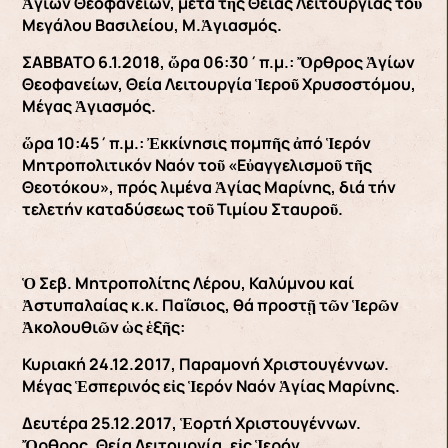
Ἁγίων Θεοφανείων, μετά τῆς Θείας Λειτουργίας τοῦ
Μεγάλου Βασιλείου, Μ.Ἁγιασμός.
ΣΑΒΒΑΤΟ 6.1.2018, ὥρα 06:30΄π.μ.: Ὄρθρος Ἁγίων
Θεοφανείων, Θεία Λειτουργία Ἱεροῦ Χρυσοστόμου,
Μέγας Ἁγιασμός.
ὥρα 10:45΄π.μ.: Ἐκκίνησις πομπῆς ἀπό Ἱερόν
Μητροπολιτικόν Ναόν τοῦ «Εὐαγγελισμοῦ τῆς
Θεοτόκου», πρός λιμένα Ἁγίας Μαρίνης, διά τήν
τελετήν καταδύσεως τοῦ Τιμίου Σταυροῦ.
Ὁ Σεβ. Μητροπολίτης Λέρου, Καλύμνου καί
Ἀστυπαλαίας κ.κ. Παΐσιος, θά προστῇ τῶν Ἱερῶν
Ἀκολουθιῶν ὡς ἑξῆς:
Κυριακή 24.12.2017, Παραμονή Χριστουγέννων.
Μέγας Ἑσπερινός εἰς Ἱερόν Ναόν Ἁγίας Μαρίνης.
Δευτέρα 25.12.2017, Ἑορτή Χριστουγέννων.
Ὄρθρος, Θεία Λειτουργία, εἰς Ἱερόν