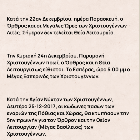
Κατά την 22αν Δεκεμβρίου, ημέρα Παρασκευή, ο
Όρθρος και οι Μεγάλες Ώρες των Χριστουγέννων
Λιτές. Σήμερον δεν τελείται Θεία Λειτουργία.
Την Κυριακή 24η Δεκεμβρίου, Παραμονή
Χριστουγέννων πρωΐ, ο Όρθρος και η Θεία
Λειτουργία ως είθισται. Το Εσπέρας, ώρα 5.00 μμ ο
Μέγας Εσπερινός των Χριστουγέννων.
Κατά την Αγίαν Νύχταν των Χριστουγέννων,
Δευτέρα 25-12-2017, οι κώδωνες πασών των
ενοριών της Πόθιας και Χώρας, θα κτυπήσουν την
5ην πρωινήν για τον Όρθρον και την Θείαν
Λειτουργίαν (Μέγας Βασίλειος) των
Χριστουγέννων.