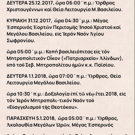
ΔΕΥΤΕΡΑ 25.12.2017, ὥρα 06:00΄π.μ.: Ὄρθρος
Χριστουγέννων καί Θεία Λειτουργία Μ.Βασιλείου.
ΚΥΡΙΑΚΗ 31.12.2017, ὥρα 04:30΄μ.μ.: Μέγας
Ἑσπερινός Ἑορτῶν Περιτομῆς Ἰησοῦ Χριστοῦ καί
Μεγάλου Βασιλείου, εἰς Ἱερόν Ναόν Ἁγίου
Σωφρονίου.
ὥρα 05:00΄μ.μ.: Κοπή βασιλειόπιτας εἰς τόν
Μητροπολιτικόν Οἶκον («Πατριαρχεῖο» Ἀλίνδων),
ὑπό τοῦ Σεβ. Μητροπολίτου ἡμῶν κ.κ. Παϊσίου.
ΔΕΥΤΕΡΑ 1.1.2018, ὥρα 07:00΄π.μ.: Ὄρθρος, Θεία
Λειτουργία Μεγάλου Βασιλείου.
ὥρα 10:30΄π.μ.: Δοξολογία ἐπί τῶ νέῳ ἔτει 2018, εἰς
τόν Ἱερόν Μητροπολι-τικόν Ναόν τοῦ
«Εὐαγγελισμοῦ τῆς Θεοτόκου».
ΠΑΡΑΣΚΕΥΗ 5.1.2018, ὥρα 05:00΄π.μ.: Ὄρθρος,
Ἀκολουθία Μεγάλων Ὡρῶν, Μέγας Ἑσπερινός