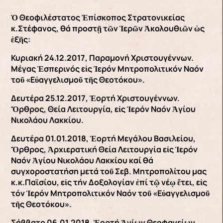
Ὁ Θεοφιλέστατος Ἐπίσκοπος Στρατονικείας
κ.Στέφανος, θά προστῇ τῶν Ἱερῶν Ἀκολουθιῶν ὡς
ἑξῆς:
Κυριακή 24.12.2017, Παραμονή Χριστουγέννων.
Μέγας Ἑσπερινός εἰς Ἱερόν Μητροπολιτικόν Ναόν
τοῦ «Εὐαγγελισμοῦ τῆς Θεοτόκου».
Δευτέρα 25.12.2017, Ἑορτή Χριστουγέννων.
Ὄρθρος, Θεία Λειτουργία, εἰς Ἱερόν Ναόν Ἁγίου
Νικολάου Λακκίου.
Δευτέρα 01.01.2018, Ἑορτή Μεγάλου Βασιλείου,
Ὄρθρος, Ἀρχιερατική Θεία Λειτουργία εἰς Ἱερόν
Ναόν Ἁγίου Νικολάου Λακκίου καί θά
συγχοροστατήση μετά τοῦ Σεβ. Μητροπολίτου μας
κ.κ.Παϊσίου, εἰς τήν Δοξολογίαν ἐπί τῷ νέῳ ἔτει, εἰς
τόν Ἱερόν Μητροπολιτικόν Ναόν τοῦ «Εὐαγγελισμοῦ
τῆς Θεοτόκου».
Σάββατο 06.01.2018, Ἑορτή Ἁγίων Θεοφανείων,