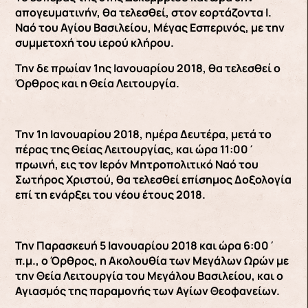
απογευματινήν, θα τελεσθεί, στον εορτάζοντα Ι.
Ναό του Αγίου Βασιλείου, Μέγας Εσπερινός, με την
συμμετοχή του ιερού κλήρου.
Την δε πρωίαν 1ης Ιανουαρίου 2018, θα τελεσθεί ο
Όρθρος και η Θεία Λειτουργία.
Την 1η Ιανουαρίου 2018, ημέρα Δευτέρα, μετά το
πέρας της Θείας Λειτουργίας, και ώρα 11:00΄
πρωινή, εις τον Ιερόν Μητροπολιτικό Ναό του
Σωτήρος Χριστού, θα τελεσθεί επίσημος Δοξολογία
επί τη ενάρξει του νέου έτους 2018.
Την Παρασκευή 5 Ιανουαρίου 2018 και ώρα 6:00΄
π.μ., ο Όρθρος, η Ακολουθία των Μεγάλων Ωρών με
την Θεία Λειτουργία του Μεγάλου Βασιλείου, και ο
Αγιασμός της παραμονής των Αγίων Θεοφανείων.