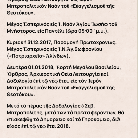
Μητροπολιτικόν Ναόν τοῦ «Εὐαγγελισμοῦ τῆς
Θεοτόκου».
Μέγας Ἑσπερινός εἰς Ἱ. Ναόν Ἁγίου Ἰωσήφ τοῦ
Μνήστορος, εἰς Παντέλι (ὥρα 05:00΄μ.μ.).
Κυριακή 31.12.2017, Παραμονή Πρωτοχρονιᾶς.
Μέγας Ἑσπερινός εἰς Ἱ.Ν.Ἁγ.Σωφρονίου
(«Πατριαρχεῖο» Ἀλίνδων).
Δευτέρα 01.01.2018, Ἑορτή Μεγάλου Βασιλείου,
Ὄρθρος, Ἀρχιερατική Θεία Λειτουργία καί
Δοξολογία ἐπί τῷ νέῳ ἔτει, εἰς τόν Ἱερόν
Μητροπολιτικόν Ναόν τοῦ «Εὐαγγελισμοῦ τῆς
Θεοτόκου».
Μετά τό πέρας τῆς Δοξολογίας ὁ Σεβ.
Μητροπολίτης, μετά τῶν τά πρῶτα φερόντων, θά
ἐπισκεφθῇ τό Δημαρχεῖο καί τό Γηροκομεῖο, διΆ
εὐχάς ἐπί τῷ νέῳ ἔτει 2018.