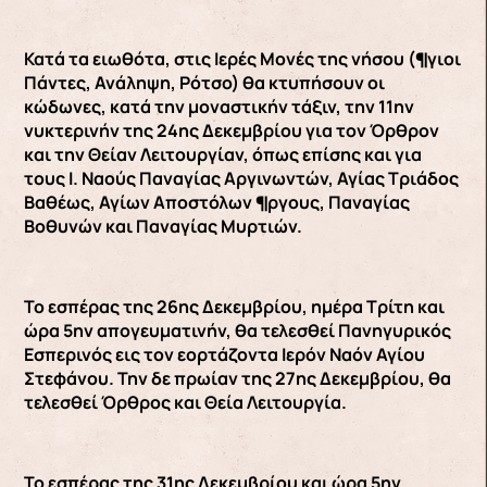
Κατά τα ειωθότα, στις Ιερές Μονές της νήσου (¶γιοι
Πάντες, Ανάληψη, Ρότσο) θα κτυπήσουν οι
κώδωνες, κατά την μοναστικήν τάξιν, την 11ην
νυκτερινήν της 24ης Δεκεμβρίου για τον Όρθρον
και την Θείαν Λειτουργίαν, όπως επίσης και για
τους Ι. Ναούς Παναγίας Αργινωντών, Αγίας Τριάδος
Βαθέως, Αγίων Αποστόλων ¶ργους, Παναγίας
Βοθυνών και Παναγίας Μυρτιών.
Το εσπέρας της 26ης Δεκεμβρίου, ημέρα Τρίτη και
ώρα 5ην απογευματινήν, θα τελεσθεί Πανηγυρικός
Εσπερινός εις τον εορτάζοντα Ιερόν Ναόν Αγίου
Στεφάνου. Την δε πρωίαν της 27ης Δεκεμβρίου, θα
τελεσθεί Όρθρος και Θεία Λειτουργία.
Το εσπέρας της 31ης Δεκεμβρίου και ώρα 5ην