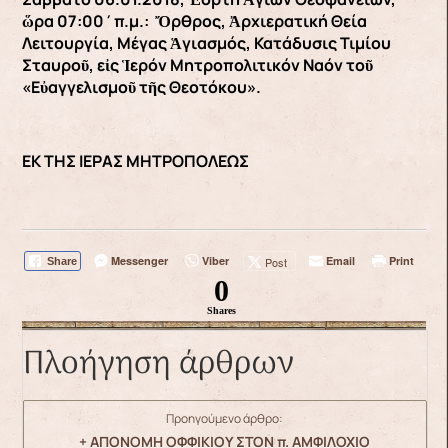
ὥρα 07:00΄π.μ.: Ὄρθρος, Ἀρχιερατική Θεία
Λειτουργία, Μέγας Ἁγιασμός, Κατάδυσις Τιμίου
Σταυροῦ, εἰς Ἱερόν Μητροπολιτικόν Ναόν τοῦ
«Εὐαγγελισμοῦ τῆς Θεοτόκου».
ΕΚ ΤΗΣ ΙΕΡΑΣ ΜΗΤΡΟΠΟΛΕΩΣ
Messenger
Viber
Email
Print
Post
Share
0
Shares
Πλοήγηση άρθρων
Προηγούμενο άρθρο:
+ ΑΠΟΝΟΜΗ ΟΦΦΙΚΙΟΥ ΣΤΟΝ π. ΑΜΦΙΛΟΧΙΟ