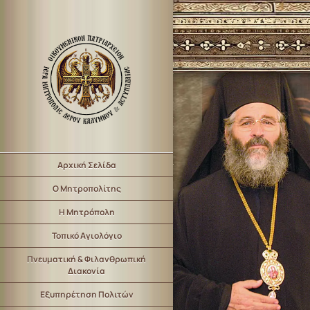
Αρχική Σελίδα
Ο Μητροπολίτης
Η Μητρόπολη
Τοπικό Αγιολόγιο
Πνευματική & Φιλανθρωπική
Διακονία
Εξυπηρέτηση Πολιτών