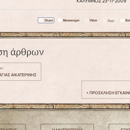
ΚΑΛΥΜΝΟΣ 23-11-2009
Messenger
Viber
Em
Post
Share
ση άρθρων
ο:
ΓΙΑΣ ΑΙΚΑΤΕΡΙΝΗΣ
+ ΠΡΟΣΚΛΗΣΗ ΕΓΚΑΙΝ
ΠΟΛΙΤΗΣ
Η ΜΗΤΡΟΠΟΛΗ
ΕΞΥ