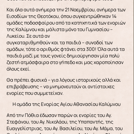
Και όλα αυτά ανήμερα την 21 Νοεμβρίου, ανήμερα των
Εισοδίων της Θεοτόκου, όπου συγκεντρώθηκαν 14
ομάδες ποδοσφαίρου από τα κατηχητικά των ενοριών
της Καλύμνου και μάλιστα μόνο του Γυμνασίου –
Λυκείου. Σε αυτά αν
συγκαταριθμηθούν και τα παιδιά – συνοδοί των
ομάδων, τότε ο αριθμός φτάνει στα 300! Όλα αυτά τα
παιδιά μαζί με τους γονείς δημιούργησαν μία πολύ
ζεστή ατμόσφαιρα στο γήπεδο και μας χαροποίησαν
όλους εκεί.
Θα πρέπει φυσικά – για λόγους ιστορικούς αλλά και
επιβράβευσης – να μνημονευτούν οι αντίστοιχες
ενορίες που συμμετείχαν.
Η ομάδα της Ενορίας Αγίου Αθανασίου Καλύμνου
Από την Πόθια έδωσαν παρών οι ενορίες του Αγ.
Στεφάνου, του Αγ. Νικολάου, της Υπαπαντής, της
Ευαγγελίστριας, του Αγ. Βασιλείου, του Αγ. Μάμα, του