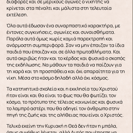
διαφορές και σε μερικούς αγώνες ο νικητής να
κρίνεται στα πέναλτι και μάλιστα στη τελευταία
εκτέλεση.
Όλα αυτά έδωσαν ένα συναρπαστικό χαρακτήρα, με
έντονες συγκινήσεις, αγωνίες και συναισθήματα.
Παρόλα αυτά όμως χωρίς καμιά παρεκτροπή και
ανάρμοστη συμπεριφορά. Σαν να μην έπαιζαν τα ίδια
παιδιά που έπαιζαν και σε άλλα πρωταθλήματα. Και
αυτό ακριβώς ήταν και το κέρδος και φυσικά ο σκοπός
της εκδήλωσης. Να μάθουν τα παιδιά να παίζουν για
τη χαρά και τη προσπάθεια και όχι απαραίτητα για τη
νίκη. Μέσα στο κόσμο δηλαδή αλλά όχι κόσμος.
Τα κατηχητικά σχολεία και η εκκλησία του Χριστού
ήταν είναι και θα είναι το φως που θα φωτίζει τον
κόσμο, το πρότυπο της τέλειας κοινωνίας και φυσικά
το λαμπρό αστέρι που θα οδηγεί τον άνθρωπο στην
πηγή της ζωής και της αλήθειας που είναι ο Χριστός.
Τελικά εκείνη την Κυριακή η Θεά δεν ήταν η μπάλα,
όπως συνήθως λέγεται, αλλά Αυτός που έπρεπε να